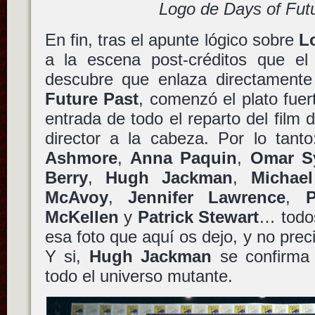
Logo de Days of Fut
En fin, tras el apunte lógico sobre
L
a la escena post-créditos que e
descubre que enlaza directament
Future Past
, comenzó el plato fue
entrada de todo el reparto del film
director a la cabeza. Por lo tant
Ashmore
,
Anna Paquin
,
Omar S
Berry
,
Hugh Jackman
,
Michae
McAvoy
,
Jennifer Lawrence
,
P
McKellen
y
Patrick Stewart
… todos
esa foto que aquí os dejo, y no pre
Y si,
Hugh Jackman
se confirma 
todo el universo mutante.