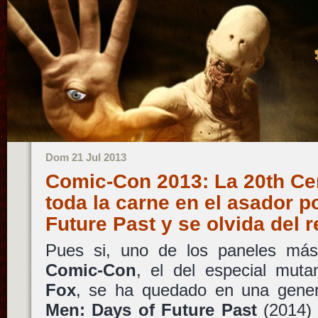
Dom 21 Jul 2013
Comic-Con 2013: La 20th Ce
toda la carne en el asador p
Future Past y se olvida del 
Pues si, uno de los paneles más
Comic-Con
, el del especial mut
Fox
, se ha quedado en una gene
Men: Days of Future Past
(2014)