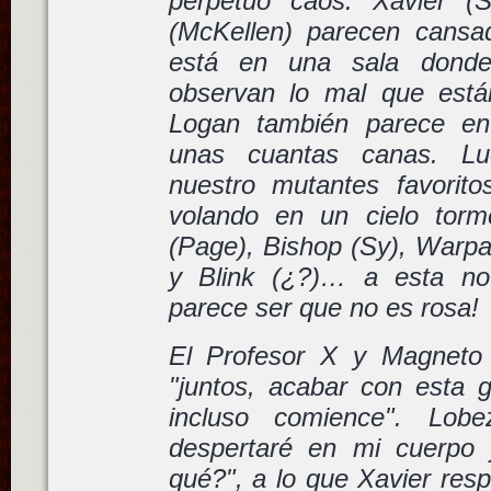
perpetuo caos. Xavier (
(McKellen) parecen cansa
está en una sala dond
observan lo mal que está
Logan también parece en
unas cuantas canas. L
nuestro mutantes favorito
volando en un cielo torm
(Page), Bishop (Sy), Warpa
y Blink (¿?)… a esta no
parece ser que no es rosa!
El Profesor X y Magneto
"juntos, acabar con esta 
incluso comience". Lob
despertaré en mi cuerpo 
qué?", a lo que Xavier res