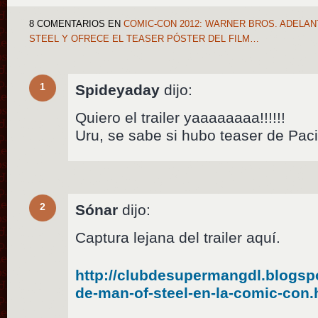
8 COMENTARIOS
EN
COMIC-CON 2012: WARNER BROS. ADELAN
STEEL Y OFRECE EL TEASER PÓSTER DEL FILM…
1
Spideyaday
dijo:
Quiero el trailer yaaaaaaaa!!!!!!
Uru, se sabe si hubo teaser de Pac
2
Sónar
dijo:
Captura lejana del trailer aquí.
http://clubdesupermangdl.blogspo
de-man-of-steel-en-la-comic-con.