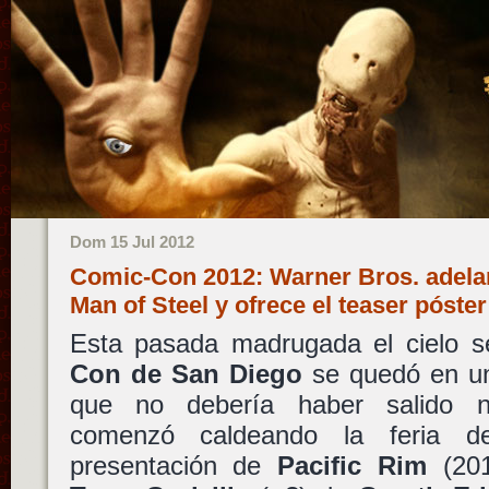
Dom 15 Jul 2012
Comic-Con 2012: Warner Bros. adelant
Man of Steel y ofrece el teaser póste
Esta pasada madrugada el cielo s
Con de San Diego
se quedó en un 
que no debería haber salido 
comenzó caldeando la feria d
presentación de
Pacific Rim
(20