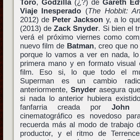
Toro
,
Godzilla
(¿?) de
Gareth E
Viaje Inesperado
(
The Hobbit: A
2012) de
Peter Jackson
y, a lo q
(2013) de
Zack Snyder
. Si bien el t
verá el próximo viernes como comp
nuevo film de
Batman
, creo que no 
porque lo vamos a ver en nada, lo
primera mano y en formato visual e
film. Eso si, lo que todo el 
Superman es un cambio radic
anteriormente,
Snyder
asegura que
si nada lo anterior hubiera existi
fanfarria creada por
John W
cinematográfico es novedoso par
recuerda más al modo de trabajo
productor, y el ritmo de Terrence