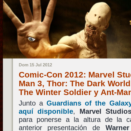
Dom 15 Jul 2012
Comic-Con 2012: Marvel Stud
Man 3, Thor: The Dark World
The Winter Soldier y Ant-M
Junto a
Guardians of the Galaxy
aquí disponible
,
Marvel Studio
para ponerse a la altura de la c
anterior presentación de
Warner