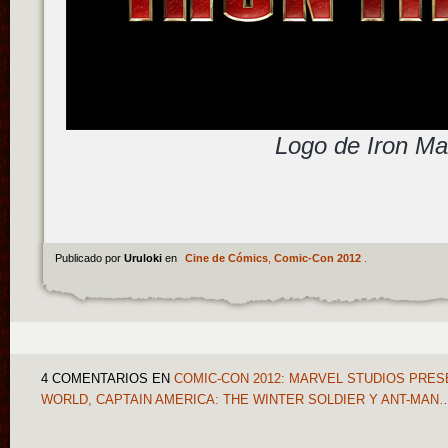
Logo de Iron Ma
Publicado por
Uruloki
en
Cine de Cómics
,
Comic-Con 2012
.
4 COMENTARIOS
EN
COMIC-CON 2012: MARVEL STUDIOS PRESE
WORLD, CAPTAIN AMERICA: THE WINTER SOLDIER Y ANT-MAN