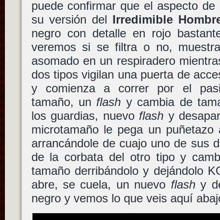
puede confirmar que el aspecto de
su versión del
Irredimible Hombr
negro con detalle en rojo bastant
veremos si se filtra o no, muest
asomado en un respiradero mientras
dos tipos vigilan una puerta de acce
y comienza a correr por el pasi
tamaño, un
flash
y cambia de tama
los guardias, nuevo
flash
y desapar
microtamaño le pega un puñetazo a
arrancándole de cuajo uno de sus d
de la corbata del otro tipo y cam
tamaño derribándolo y dejándolo KO
abre, se cuela, un nuevo
flash
y de
negro y vemos lo que veis aquí aba