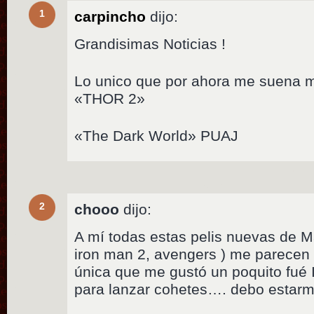
1
carpincho
dijo:
Grandisimas Noticias !
Lo unico que por ahora me suena me
«THOR 2»
«The Dark World» PUAJ
2
chooo
dijo:
A mí todas estas pelis nuevas de Ma
iron man 2, avengers ) me parecen
única que me gustó un poquito fué
para lanzar cohetes…. debo estarme