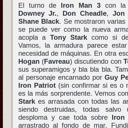
El turno de
Iron Man 3
con la
Downey Jr.
,
Don Cheadle
,
Jon 
Shane Black
. Se mostraron varias
se puede ver como la nueva arm
acopla a
Tony Stark
como si de 
Vamos, la armadura parece estar
necesidad de máquinas. En otra e
Hogan
(
Favreau
) discutiendo con
T
sus superamigos y bla bla bla. Ta
al personaje encarnado por
Guy Pe
Iron Patriot
(sin confirmar si es o 
es la más sorprendente. Vemos co
Stark
es arrasada con todas las 
siendo destruidas, todas salv
desploma y cae toda sobre
Iron
arrastrado al fondo de mar. Fund