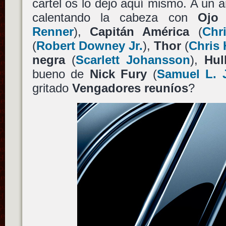
cartel os lo dejo aquí mismo. A un a
calentando la cabeza con
Ojo
Renner
),
Capitán América
(
Chr
(
Robert Downey Jr.
),
Thor
(
Chris
negra
(
Scarlett Johansson
),
Hul
bueno de
Nick Fury
(
Samuel L. 
gritado
Vengadores reuníos
?