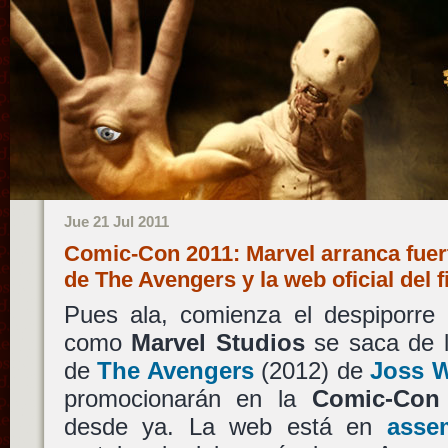
Jue 21 Jul 2011
Comic-Con 2011: Marvel arranca fuert
de The Avengers y la web oficial del 
Pues ala, comienza el despiporre
como
Marvel Studios
se saca de l
de
The Avengers
(2012) de
Joss 
promocionarán en la
Comic-Con
desde ya. La web está en
asse