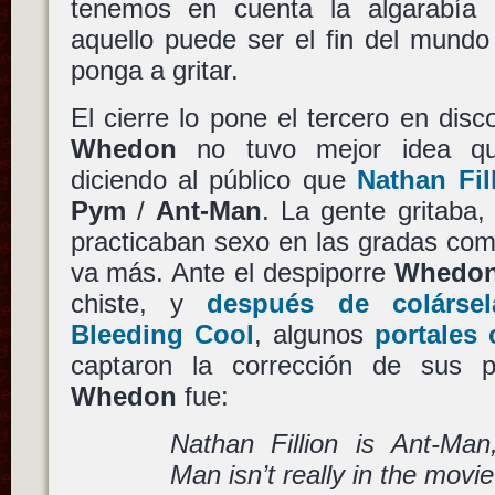
tenemos en cuenta la algarabía
aquello puede ser el fin del mund
ponga a gritar.
El cierre lo pone el tercero en disc
Whedon
no tuvo mejor idea qu
diciendo al público que
Nathan Fil
Pym
/
Ant-Man
. La gente gritaba,
practicaban sexo en las gradas como
va más. Ante el despiporre
Whedo
chiste, y
después de colárse
Bleeding Cool
, algunos
portales
captaron la corrección de sus p
Whedon
fue:
Nathan Fillion is Ant-Man,
Man isn’t really in the movie