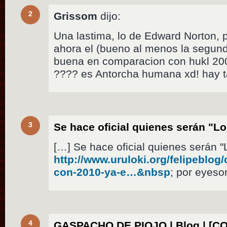
2
Grissom
dijo:
Una lastima, lo de Edward Norton, 
ahora el (bueno al menos la segund
buena en comparacion con hukl 200
???? es Antorcha humana xd! hay t
3
Se hace oficial quienes serán "L
[…] Se hace oficial quienes serán 
http://www.uruloki.org/felipeblog
con-2010-ya-e…&nbsp
; por eyeso
4
GASPACHO DE PIOJO | Blog | [C