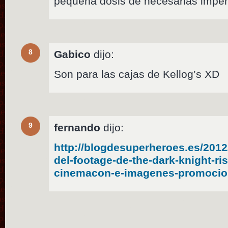
pequeña dosis de necesarias imper
8
Gabico
dijo:
Son para las cajas de Kellog’s XD
9
fernando
dijo:
http://blogdesuperheroes.es/2012
del-footage-de-the-dark-knight-ri
cinemacon-e-imagenes-promocio