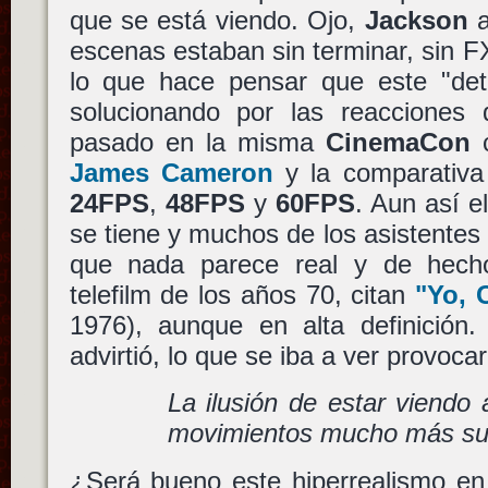
que se está viendo. Ojo,
Jackson
a
escenas estaban sin terminar, sin FX
lo que hace pensar que este "det
solucionando por las reacciones
pasado en la misma
CinemaCon
c
James Cameron
y la comparativa
24FPS
,
48FPS
y
60FPS
. Aun así e
se tiene y muchos de los asistentes 
que nada parece real y de hec
telefilm de los años 70, citan
"Yo, 
1976), aunque en alta definición
advirtió, lo que se iba a ver provoc
La ilusión de estar viendo 
movimientos mucho más su
¿Será bueno este hiperrealismo en