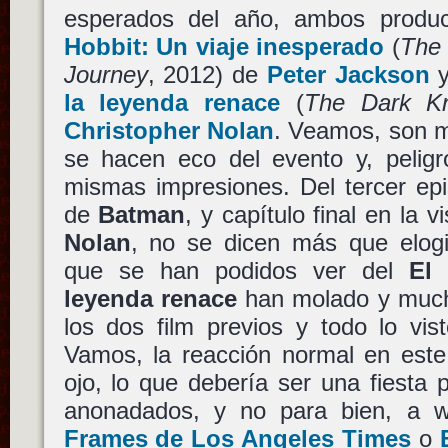
esperados del año, ambos produ
Hobbit: Un viaje inesperado
(
The 
Journey
, 2012) de
Peter Jackson
la leyenda renace
(
The Dark Kn
Christopher Nolan
. Veamos, son m
se hacen eco del evento y, peligr
mismas impresiones. Del tercer epi
de
Batman
, y capítulo final en la 
Nolan
, no se dicen más que elogi
que se han podidos ver del
El 
leyenda renace
han molado y mucho
los dos film previos y todo lo vis
Vamos, la reacción normal en este
ojo, lo que debería ser una fiesta 
anonadados, y no para bien, a
Frames de Los Angeles Times
o