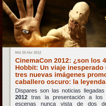
Mié 25 Abr 2012
CinemaCon 2012: ¿son los 4
Hobbit: Un viaje inesperado
tres nuevas imágenes promo
caballero oscuro: la leyend
Dispares son las noticias llegada
2012
tras la presentación a los 
escenas nunca vista de dos d