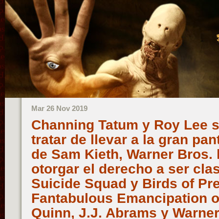
Mar 26 Nov 2019
Channing Tatum y Roy Lee s
tratar de llevar a la gran pa
de Sam Kieth, Warner Bros. 
otorgar el derecho a ser cla
Suicide Squad y Birds of Pr
Fantabulous Emancipation o
Quinn, J.J. Abrams y Warner