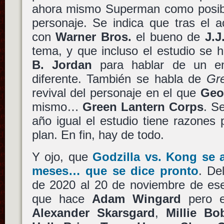
ahora mismo Superman como posibl
personaje. Se indica que tras el
con
Warner Bros.
el bueno de
J.J
tema, y que incluso el estudio se 
B. Jordan
para hablar de un en
diferente. También se habla de
Gr
revival del personaje en el que
Geo
mismo…
Green Lantern Corps
. S
año igual el estudio tiene razones
plan. En fin, hay de todo.
Y ojo, que
Godzilla vs. Kong
se a
meses… que se dice pronto
. De
de 2020 al 20 de noviembre de e
que hace
Adam Wingard
pero e
Alexander Skarsgard
,
Millie B