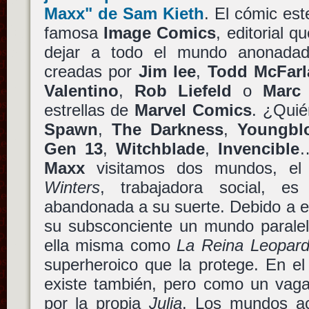
Maxx"
de
Sam Kieth
. El cómic est
famosa
Image Comics
, editorial q
dejar a todo el mundo anonadad
creadas por
Jim lee
,
Todd McFarl
Valentino
,
Rob Liefeld
o
Marc 
estrellas de
Marvel Comics
. ¿Quié
Spawn
,
The Darkness
,
Youngbl
Gen 13
,
Witchblade
,
Invencible
Maxx
visitamos dos mundos, el
Winters
, trabajadora social, es
abandonada a su suerte. Debido a 
su subsconciente un mundo parale
ella misma como
La Reina Leopar
superheroico que la protege. En e
existe también, pero como un vag
por la propia
Julia
. Los mundos ac