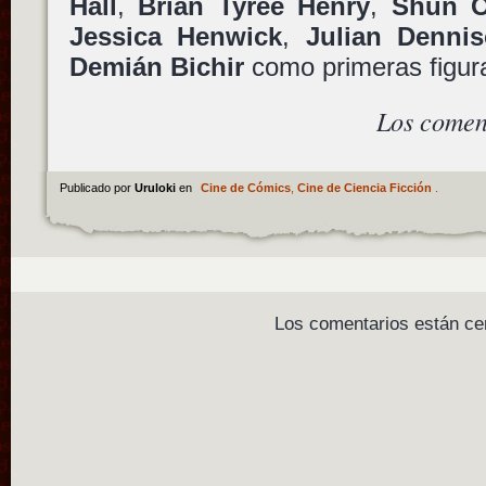
Hall
,
Brian Tyree Henry
,
Shun O
Jessica Henwick
,
Julian Denni
Demián Bichir
como primeras figur
Los comen
Publicado por
Uruloki
en
Cine de Cómics
,
Cine de Ciencia Ficción
.
Los comentarios están ce