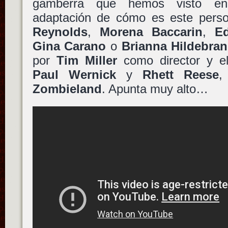
gamberra que hemos visto en
adaptación de cómo es este pers
Reynolds
,
Morena Baccarin
,
E
Gina Carano
o
Brianna Hildebra
por
Tim Miller
como director y e
Paul Wernick
y
Rhett Reese
,
Zombieland
. Apunta muy alto…