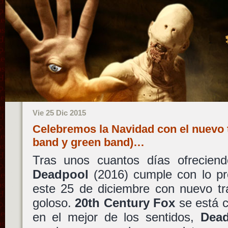
Vie 25 Dic 2015
Celebremos la Navidad con el nuevo t
band y green band)…
Tras unos cuantos días ofreciendo
Deadpool
(2016) cumple con lo p
este 25 de diciembre con nuevo tr
goloso.
20th Century Fox
se está c
en el mejor de los sentidos,
Dea