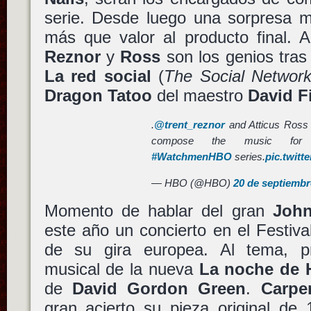
serie. Desde luego una sorpresa m
más que valor al producto final. A
Reznor
y
Ross
son los genios tras
La red social
(
The Social Networ
Dragon Tatoo
del maestro
David F
.
@trent_reznor
and Atticus Ross
compose the music for 
#WatchmenHBO
series.
pic.twitt
— HBO (@HBO)
20 de septiembr
Momento de hablar del gran
John
este año un concierto en el Festiv
de su gira europea. Al tema, 
musical de la nueva
La noche de 
de
David Gordon Green
.
Carpe
gran acierto su pieza original de