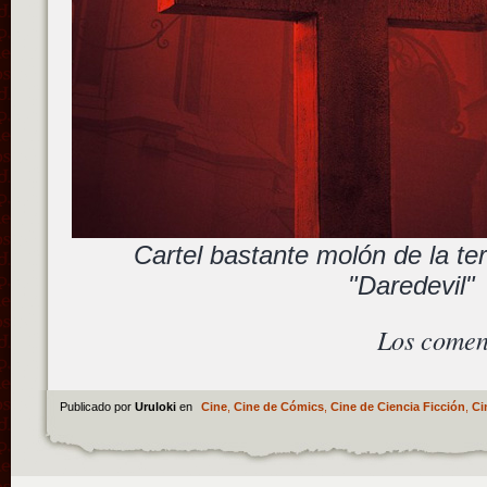
Cartel bastante molón de la t
"Daredevil"
Los comen
Publicado por
Uruloki
en
Cine
,
Cine de Cómics
,
Cine de Ciencia Ficción
,
Ci