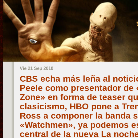
Vie 21 Sep 2018
CBS echa más leña al notici
Peele como presentador de 
Zone» en forma de teaser q
clasicismo, HBO pone a Tren
Ross a componer la banda s
«Watchmen», ya podemos es
central de la nueva La noch