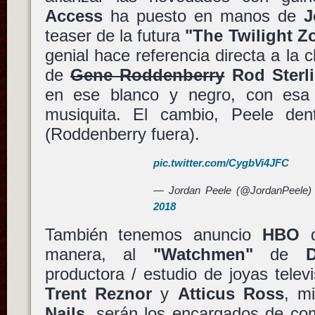
Access
ha puesto en manos de
J
teaser de la futura
"The Twilight Z
genial hace referencia directa a la c
de
Gene Roddenberry
Rod Sterl
en ese blanco y negro, con esa h
musiquita. El cambio, Peele den
(Roddenberry fuera).
pic.twitter.com/CygbVi4JFC
— Jordan Peele (@JordanPeele
2018
También tenemos anuncio
HBO
q
manera, al
"Watchmen"
de
productora / estudio de joyas televi
Trent Reznor
y
Atticus Ross
, m
Nails
, serán los encargados de co