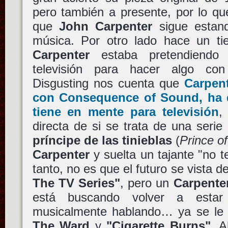
pero también a presente, por lo qu
que
John Carpenter
sigue estan
música. Por otro lado hace un t
Carpenter
estaba pretendiendo 
televisión para hacer algo co
Disgusting nos cuenta que
Carpent
con Consequence of Sound, ha 
tiene en mente para televisión
,
directa de si se trata de una serie
príncipe de las tinieblas
(
Prince o
Carpenter
y suelta un tajante "no te
tanto, no es que el futuro se vista d
The TV Series"
, pero un
Carpente
está buscando volver a estar
musicalmente hablando… ya se le
The Ward
y
"Cigarette Burns"
. 