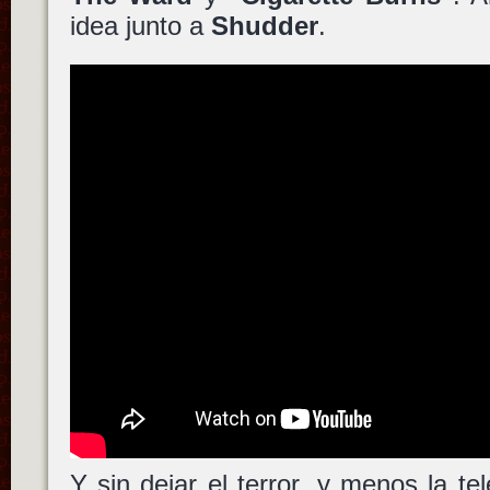
idea junto a
Shudder
.
Y sin dejar el terror, y menos la tel