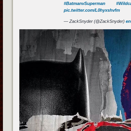
#BatmanvSuperman
#Wildc
pic.twitter.com/L0hyxshvfm
— ZackSnyder (@ZackSnyder)
en