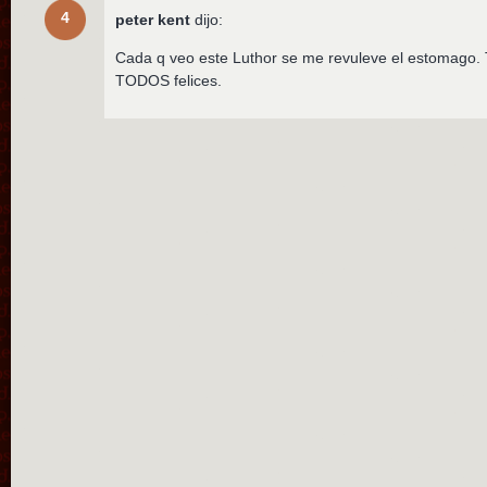
4
peter kent
dijo:
Cada q veo este Luthor se me revuleve el estomago. Ta
TODOS felices.