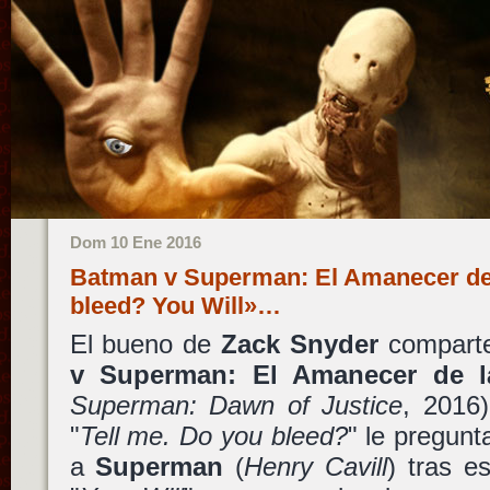
Dom 10 Ene 2016
Batman v Superman: El Amanecer de 
bleed? You Will»…
El bueno de
Zack Snyder
comparte
v Superman: El Amanecer de la
Superman: Dawn of Justice
, 2016
"
Tell me. Do you bleed?
" le pregun
a
Superman
(
Henry Cavill
) tras e