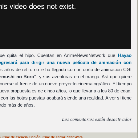
 que quita el hipo. Cuentan en AnimeNewsNetwork que
Hayao
egresará para dirigir una nueva película de animación con
es años de retiro no le ha llegado con un corto de animación CGI
emushi no Boro"
, y sus aventuras en el manga. Así que quiere
ponerse al frente de un nuevo proyecto cinematográfico. El tiempo
ueva propuesta es de cinco años, lo que llevaría a los 80 de edad.
con las botas puestas acabará siendo una realidad. A ver si tiene
ñado más de años.
Los comentarios están desactivados
s
,
Cine de Ciencia Ficción
,
Cine de Terror
,
Star Wars
.