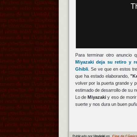
Para terminar otro anuncio
Miyazaki
deja su retiro y r
Ghibli
. Se ve que en estos tr
que ha estado elaborando,
"K
volver por la puerta grande y 
estimado de desarrollo de su n
Lo de
Miyazaki
y eso de morir 
suerte y nos dura un buen pu
Publicado por
Uruloki
en
Cine de Cómic