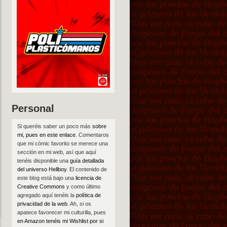
Personal
Si queréis saber un poco más
sobre
mi, pues en este enlace
. Comentaros
que mi cómic favorito se merece una
sección en mi web, así que aquí
tenéis disponible una
guía detallada
del universo Hellboy
. El contenido de
este blog está bajo una
licencia de
Creative Commons
y como último
agregado aquí tenéis la
política de
privacidad de la web
. Ah, si os
apatece favorecer mi culturilla, pues
en Amazon tenéis mi Wishlist por si