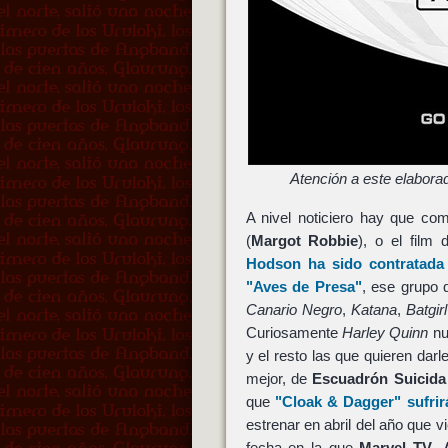
Atención a este elabora
A nivel noticiero hay que co
(
Margot Robbie
), o el film
Hodson
ha sido contratad
"Aves de Presa"
, ese grupo 
Canario Negro
,
Katana
,
Batgirl
Curiosamente
Harley Quinn
nu
y el resto las que quieren dar
mejor, de
Escuadrón Suicida
que
"Cloak & Dagger"
sufrir
estrenar en abril del año que 
fecha en la que
Marvel TV
,