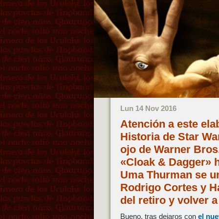
Lun 14 Nov 2016
Atención a este el
Historia de Star Wa
ojo de Warner Bros
«Cloak & Dagger» h
Uma Thurman se une
Rodrigo Cortes y H
del retiro y volver 
Bueno, tras dejaros con
el nue