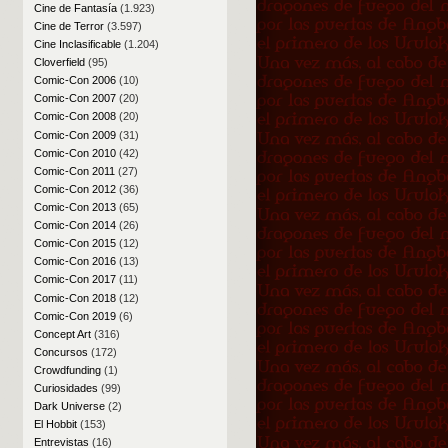
Cine de Fantasía
(1.923)
Cine de Terror
(3.597)
Cine Inclasificable
(1.204)
Cloverfield
(95)
Comic-Con 2006
(10)
Comic-Con 2007
(20)
Comic-Con 2008
(20)
Comic-Con 2009
(31)
Comic-Con 2010
(42)
Comic-Con 2011
(27)
Comic-Con 2012
(36)
Comic-Con 2013
(65)
Comic-Con 2014
(26)
Comic-Con 2015
(12)
Comic-Con 2016
(13)
Comic-Con 2017
(11)
Comic-Con 2018
(12)
Comic-Con 2019
(6)
Concept Art
(316)
Concursos
(172)
Crowdfunding
(1)
Curiosidades
(99)
Dark Universe
(2)
El Hobbit
(153)
Entrevistas
(16)