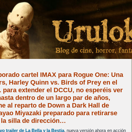
aborado cartel IMAX para Rogue One: Una
rs, Harley Quinn vs. Birds of Prey en el
. para extender el DCCU, no esperéis ver
asta dentro de un largo par de años,
 al reparto de Down a Dark Hall de
ayao Miyazaki preparado para retirarse
a la silla de dirección…
vo trailer de
La Bella y la Bestia
, nueva versión ahora en acción