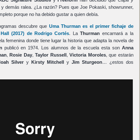
 y demás ralea. ¿La razón? Pues que Joe Pokaski, showrunner,
ompleto porque no ha debido gustar a quien debía.
otogramas descubre que
Uma Thurman
es el primer fichaje de
Hall
(2017) de
Rodrigo Cortés
. La
Thurman
encarnará a la
ela femenina donde tiene lugar la historia que adapta la novela de
n
publicó en 1974. Los alumnos de la escuela esta son
Anna
man
,
Rosie Day
,
Taylor Russell
,
Victoria Moroles
, que estarán
oah Silver
y
Kirsty Mitchell
y
Jim Sturgeon
… ¿estos dos