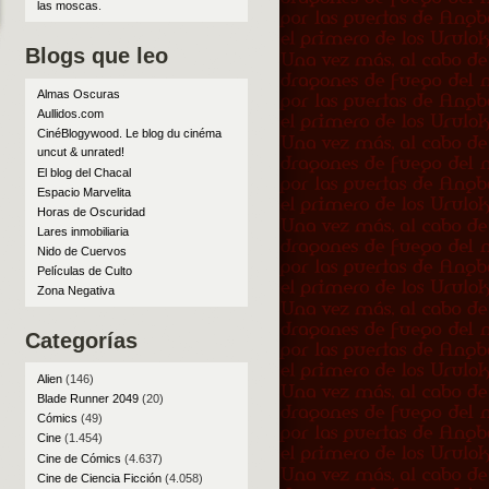
las moscas
.
Blogs que leo
Almas Oscuras
Aullidos.com
CinéBlogywood. Le blog du cinéma
uncut & unrated!
El blog del Chacal
Espacio Marvelita
Horas de Oscuridad
Lares inmobiliaria
Nido de Cuervos
Películas de Culto
Zona Negativa
Categorías
Alien
(146)
Blade Runner 2049
(20)
Cómics
(49)
Cine
(1.454)
Cine de Cómics
(4.637)
Cine de Ciencia Ficción
(4.058)