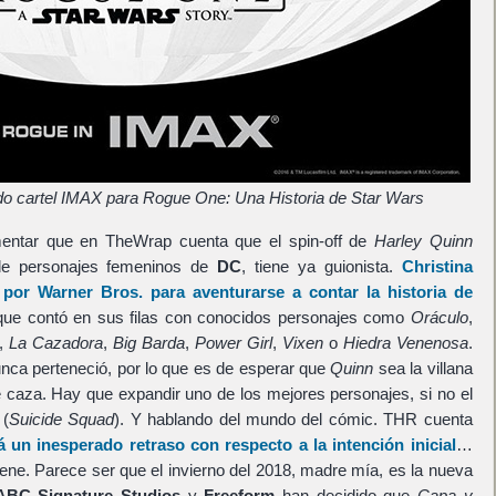
do cartel IMAX para Rogue One: Una Historia de Star Wars
mentar que en TheWrap cuenta que el spin-off de
Harley Quinn
 de personajes femeninos de
DC
, tiene ya guionista.
Christina
a por
Warner Bros.
para aventurarse a contar la historia de
que contó en sus filas con conocidos personajes como
Oráculo
,
,
La Cazadora
,
Big Barda
,
Power Girl
,
Vixen
o
Hiedra Venenosa
.
nca perteneció, por lo que es de esperar que
Quinn
sea la villana
le caza. Hay que expandir uno de los mejores personajes, si no el
(
Suicide Squad
). Y hablando del mundo del cómic. THR cuenta
á un inesperado retraso con respecto a la intención inicial
…
viene. Parece ser que el invierno del 2018, madre mía, es la nueva
ABC Signature Studios
y
Freeform
han decidido que
Capa y