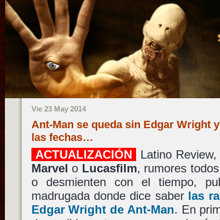
Vie 23 May 2014
Ant-Man se queda sin Edgar Wright y 
las fechas…
ACTUALIZACIÓN
Latino Review,
Marvel
o
Lucasfilm
, rumores todos
o desmienten con el tiempo, pub
madrugada donde dice saber
las r
Edgar Wright
de
Ant-Man
. En pri