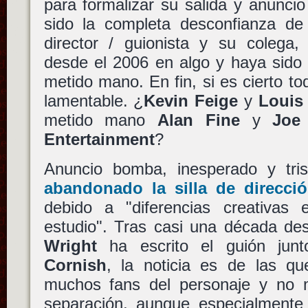
para formalizar su salida y anuncio 
sido la completa desconfianza de
director / guionista y su colega,
desde el 2006 en algo y haya sido 
metido mano. En fin, si es cierto t
lamentable. ¿
Kevin Feige
y
Louis
metido mano
Alan Fine
y
Joe
Entertainment
?
Anuncio bomba, inesperado y tri
abandonado la silla de direcc
debido a "diferencias creativas e
estudio". Tras casi una década des
Wright
ha escrito el guión ju
Cornish
, la noticia es de las q
muchos fans del personaje y no m
separación, aunque especialmente