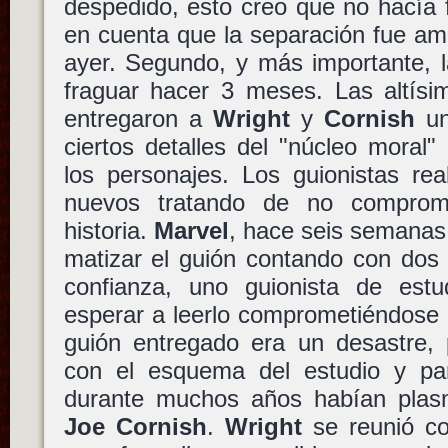
despedido, esto creo que no hacía f
en cuenta que la separación fue am
ayer. Segundo, y más importante, 
fraguar hacer 3 meses. Las altís
entregaron a
Wright
y
Cornish
un
ciertos detalles del "núcleo moral"
los personajes. Los guionistas rea
nuevos tratando de no comprom
historia.
Marvel
, hace seis semanas
matizar el guión contando con dos
confianza, uno guionista de est
esperar a leerlo comprometiéndose a
guión entregado era un desastre,
con el esquema del estudio y pa
durante muchos años habían pla
Joe Cornish
.
Wright
se reunió c