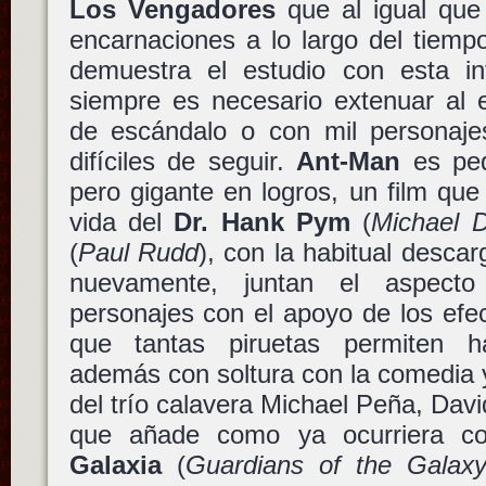
Los Vengadores
que al igual que 
encarnaciones a lo largo del tiemp
demuestra el estudio con esta i
siempre es necesario extenuar al e
de escándalo o con mil personaje
difíciles de seguir.
Ant-Man
es peq
pero gigante en logros, un film que
vida del
Dr. Hank Pym
(
Michael 
(
Paul Rudd
), con la habitual desca
nuevamente, juntan el aspect
personajes con el apoyo de los efe
que tantas piruetas permiten 
además con soltura con la comedia y 
del trío calavera Michael Peña, Davi
que añade como ya ocurriera 
Galaxia
(
Guardians of the Galax