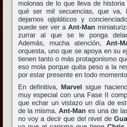
molonas de lo que lleva de histori
qué ser mil secuencias, que va, 
dejarnos ojipláticos y concienciad
puede ser ver a
Ant-Man
miniaturiz
zurrar al que se le ponga del
Además, mucha atención,
Ant-M
orquesta, uno que se apoya en su e
tienen tanto o más protagonismo que
eso mola porque quita peso a la re
por estar presente en todo momento
En definitiva,
Marvel
sigue haciend
muy especial con una Fase II comp
que echar un vistazo un día de esto
de la misma.
Ant-Man
es una de las
no voy a decir que del nivel de
Gua
ya que el carisma que tiene
Chris 