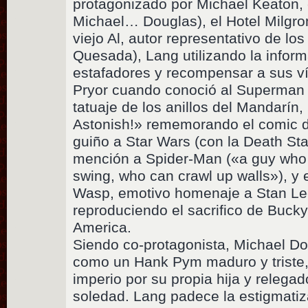
protagonizado por Michael Keaton,
Michael… Douglas), el Hotel Milgr
viejo Al, autor representativo de l
Quesada), Lang utilizando la inform
estafadores y recompensar a sus v
Pryor cuando conoció al Superman 
tatuaje de los anillos del Mandarín, 
Astonish!» rememorando el comic 
guiño a Star Wars (con la Death Star 
mención a Spider-Man («a guy who
swing, who can crawl up walls»), y el
Wasp, emotivo homenaje a Stan Lee
reproduciendo el sacrifico de Buck
America.
Siendo co-protagonista, Michael D
como un Hank Pym maduro y triste
imperio por su propia hija y relegad
soledad. Lang padece la estigmatiz