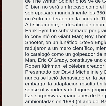
de The Winter Soldier ó los 94 de G
Si bien no será un fracaso como el
sobrepasará mundialmente los 350 
un éxito moderado en la línea de Th
Artísticamente, el desafío fue eno
Hank Pym fue subestimado por gran
lo convirtió en Giant-Man; Roy Tho
Shooter, en un lunático; Steve Engl
redujeron a un mero científico, mie
lo catalogó como un golpeador de mu
Man, Eric O´Grady, constituye uno 
Robert Kirkman, el célebre creador
Presentado por David Michelinie y 
nunca se lució demasiado en la ser
embargo, la adaptación resulta bril
sense of wonder y de toques propios
Las sorpresivas apariciones de Peg
ambientadas en 1989 (el año del B