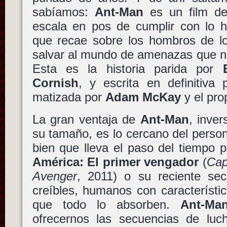
sabíamos:
Ant-Man
es un film de
escala en pos de cumplir con lo ha
que recae sobre los hombros de 
salvar al mundo de amenazas que no
Esta es la historia parida por
Cornish
, y escrita en definitiva
matizada por
Adam McKay
y el pro
La gran ventaja de
Ant-Man
, inve
su tamaño, es lo cercano del perso
bien que lleva el paso del tiempo 
América: El primer vengador
(
Cap
Avenger
, 2011) o su reciente se
creíbles, humanos con característi
que todo lo absorben.
Ant-Ma
ofrecernos las secuencias de lu