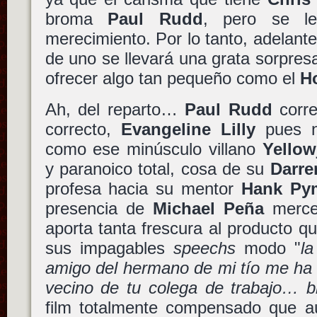
broma
Paul Rudd
, pero se l
merecimiento. Por lo tanto, adelant
de uno se llevará una grata sorpres
ofrecer algo tan pequeño como el
H
Ah, del reparto…
Paul Rudd
corr
correcto,
Evangeline Lilly
pues n
como ese minúsculo villano
Yellow
y paranoico total, cosa de su
Darre
profesa hacia su mentor
Hank Py
presencia de
Michael Peña
merce
aporta tanta frescura al producto q
sus impagables
speechs
modo "
la
amigo del hermano de mi tío me ha 
vecino de tu colega de trabajo… bl
film totalmente compensado que a