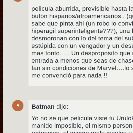
pelicula aburrida, previsible hasta 
bufón hispanos/afroamericanos.. (qu
sabe que pinta ahi (un robo lo conv
hiperagil superinteligente???), una
desmoronan con lo del tema del s
estúpida con un vengador y un des
mas tonto….. Un desproposito que 
entrada a menos que seas de chascar
fan sin condiciones de Marvel….lo s
me convenció para nada !!
4
Batman
dijo:
Yo no se que pelicula viste tu Urul
manido imposible, el mismo person
redencion, el mismo malo insulso y