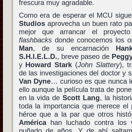
frescura muy agradable.
Como era de esperar el MCU sigu
Studios
aprovecha un buen rato pa
mejor que arrancar el proyect
flashbacks
donde conocemos los or
Man
, de su encarnación
Han
S.H.I.E.L.D.
, breve paseo de
Peggy
y
Howard Stark
(
John Slattery
), 
de las investigaciones del doctor y
Van Dyne
… curioso es que nunca l
ello aunque la película trata de pone
en la vida de
Scott Lang
, la histo
toda la importancia que merece e
héroe que a la par que otros hist
América
han luchado contra los 
puñado de años. Y de ahí saltam