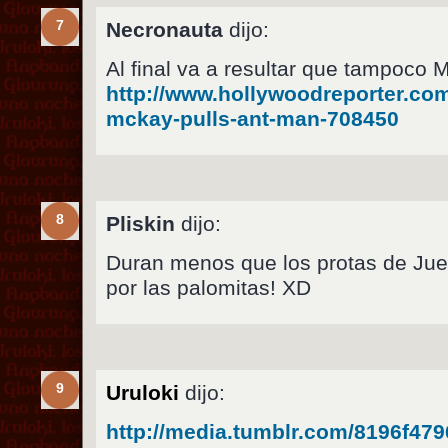
7
Necronauta
dijo:
Al final va a resultar que tampoco 
http://www.hollywoodreporter.co
mckay-pulls-ant-man-708450
8
Pliskin
dijo:
Duran menos que los protas de Ju
por las palomitas! XD
9
Uruloki
dijo:
http://media.tumblr.com/8196f4