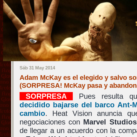
Sáb 31 May 2014
Adam McKay es el elegido y salvo so
(SORPRESA! McKay pasa y abandon
SORPRESA
Pues resulta 
decidido bajarse del barco
Ant-
cambio
. Heat Vision anuncia q
negociaciones con
Marvel Studios
de llegar a un acuerdo con la compa