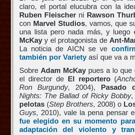
claro, el portal elucubra con la id
Ruben Fleischer
ni
Rawson Thur
con
Marvel Studios
, vamos, que s
una lista pero nada más, y luego 
McKay
y el protagonista de
Ant-Ma
La noticia de AICN se ve
confi
también por Variety
así que va a m
Sobre
Adam McKay
pues a lo que 
el director de
El reportero
(
Anch
Ron Burgundy
, 2004),
Pasado d
Nights: The Ballad of Ricky Bobby
,
pelotas
(
Step Brothers
, 2008) o
Los
Guys
, 2010), vale la pena pensar e
fue elegido en su momento para
adaptación del violento y tr