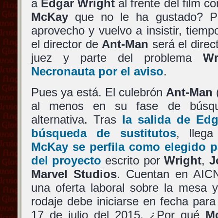
a
Edgar Wright
al frente del film 
McKay
que no le ha gustado? P
aprovecho y vuelvo a insistir, tiempo
el director de
Ant-Man
será el direc
juez y parte del problema
Wr
Necronauta por el aviso
.
Pues ya está. El culebrón
Ant-Man
(
al menos en su fase de búsque
alternativa. Tras
la salida de
Edg
búsqueda de sustitutos
, lleg
McKay
se perfila como elegido p
del proyecto
escrito por
Wright
,
J
Marvel Studios
. Cuentan en AI
una oferta laboral sobre la mesa y
rodaje debe iniciarse en fecha para 
17 de julio del 2015. ¿Por qué
M