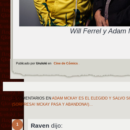
Will Ferrel y Adam
Publicado por
Uruloki
en
Cine de Cómics
.
11 COMENTARIOS
EN
ADAM MCKAY ES EL ELEGIDO Y SALVO S
(SORPRESA! MCKAY PASA Y ABANDONA!)…
1
Raven
dijo: