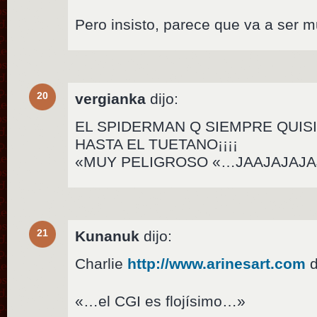
Pero insisto, parece que va a ser 
20
vergianka
dijo:
EL SPIDERMAN Q SIEMPRE QUIS
HASTA EL TUETANO¡¡¡¡
«MUY PELIGROSO «…JAAJAJAJA
21
Kunanuk
dijo:
Charlie
http://www.arinesart.com
d
«…el CGI es flojísimo…»