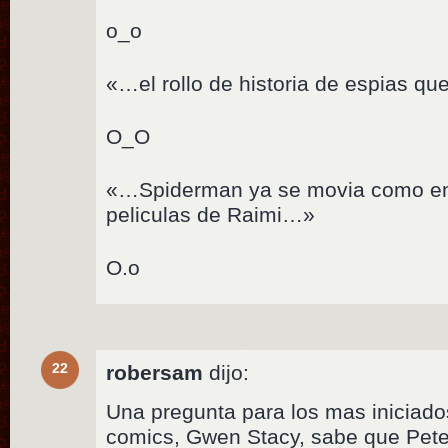
o_o
«…el rollo de historia de espias q
O_O
«…Spiderman ya se movia como en 
peliculas de Raimi…»
O.o
22
robersam
dijo:
Una pregunta para los mas iniciado
comics, Gwen Stacy, sabe que Pet