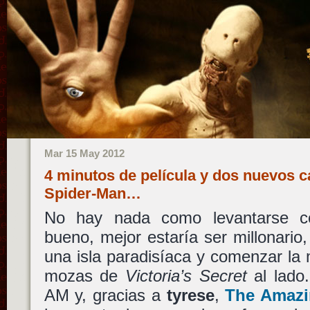
Mar 15 May 2012
4 minutos de película y dos nuevos 
Spider-Man…
No hay nada como levantarse c
bueno, mejor estaría ser millonario,
una isla paradisíaca y comenzar la
mozas de
Victoria’s Secret
al lado.
AM y, gracias a
tyrese
,
The Amazi