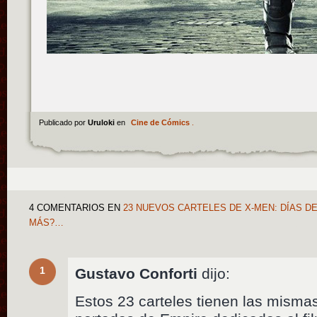
Publicado por
Uruloki
en
Cine de Cómics
.
4 COMENTARIOS
EN
23 NUEVOS CARTELES DE X-MEN: DÍAS D
MÁS?…
1
Gustavo Conforti
dijo:
Estos 23 carteles tienen las mismas