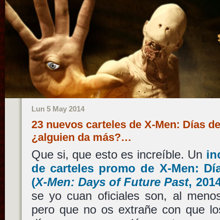
Lun 5 May 2014
23 nuevos carteles de X-Men: Días de
¿alguien da más?…
Que si, que esto es increíble. Un
in
de carteles promo de
X-Men: Dí
(
X-Men: Days of Future Past
, 201
se yo cuan oficiales son, al menos
pero que no os extrañe con que los