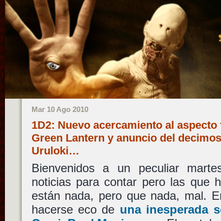
Mar 10 Ago 2010
1D2: Nuevo acercamiento al aspecto 
Green Lantern y anuncio del decimo
Uruloki…
Bienvenidos a un peculiar marte
noticias para contar pero las que 
están nada, pero que nada, mal. E
hacerse eco de
una inesperada s