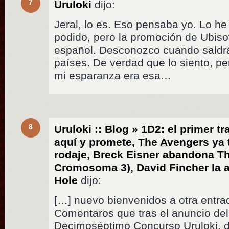
7
Uruloki
dijo:
Jeral, lo es. Eso pensaba yo. Lo h
podido, pero la promoción de Ubisoft
español. Desconozco cuando saldrá
países. De verdad que lo siento, p
mi esparanza era esa…
8
Uruloki :: Blog » 1D2: el primer tr
aquí y promete, The Avengers ya t
rodaje, Breck Eisner abandona T
Cromosoma 3), David Fincher la 
Hole
dijo:
[…] nuevo bienvenidos a otra entra
Comentaros que tras el anuncio del
Decimoséptimo Concurso Uruloki, d