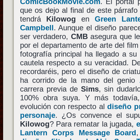
ComicBookMovie.com
. El portal
que os dejo al final de este párrafo
tendrá
Kilowog
en
Green Lant
Campbell
. Aunque el diseño parece
ser verdadero,
CMB
asegura que le
por el departamento de arte del film
fotografía principal ha llegado a su
cautela respecto a su veracidad. D
recordaréis, pero el diseño de cria
ha corrido de la mano del genio
carrera previa de
Sims
, sin dudar
100% obra suya. Y más todavía,
evolución con respecto al
diseño pr
personaje
. ¿Os convence el supu
Kilowog
? Para rematar la jugada,
e
Lantern Corps Message Board