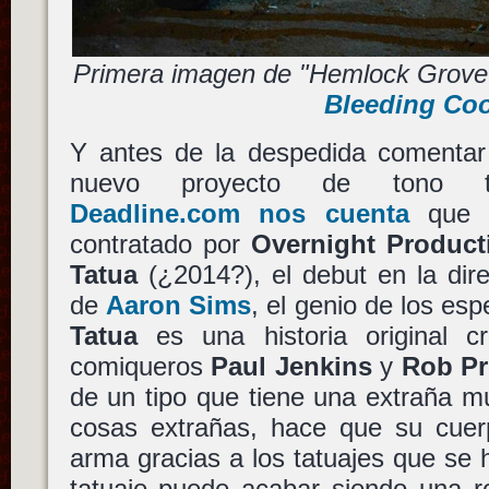
Primera imagen de "Hemlock Grove"
Bleeding Coo
Y antes de la despedida comentar
nuevo proyecto de tono terro
Deadline.com nos cuenta
qu
contratado por
Overnight Product
Tatua
(¿2014?), el debut en la dire
de
Aaron Sims
, el genio de los esp
Tatua
es una historia original cr
comiqueros
Paul Jenkins
y
Rob Pr
de un tipo que tiene una extraña m
cosas extrañas, hace que su cuer
arma gracias a los tatuajes que se
tatuaje puede acabar siendo una r