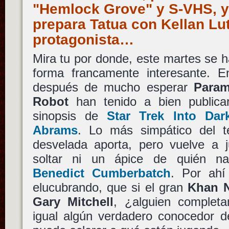
"Hemlock Grove" y S-VHS, 
prepara Tatua con Kellan Lu
protagonista…
Mira tu por donde, este martes se 
forma francamente interesante. E
después de mucho esperar
Param
Robot
han tenido a bien publica
sinopsis de
Star Trek Into Dar
Abrams
. Lo más simpático del 
desvelada aporta, pero vuelve a j
soltar ni un ápice de quién nar
Benedict Cumberbatch
. Por ahí
elucubrando, que si el gran
Khan 
Gary Mitchell
, ¿alguien complet
igual algún verdadero conocedor d