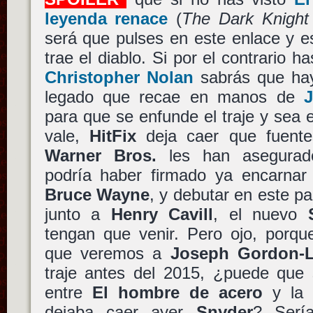
leyenda renace
(
The Dark Knight
será que pulses en este enlace y 
trae el diablo. Si por el contrario ha
Christopher Nolan
sabrás que hay
legado que recae en manos de
J
para que se enfunde el traje y sea
vale,
HitFix
deja caer que fuentes
Warner Bros.
les han asegura
podría haber firmado ya encarna
Bruce Wayne
, y debutar en este p
junto a
Henry Cavill
, el nuevo
tengan que venir. Pero ojo, porq
que veremos a
Joseph Gordon-L
traje antes del 2015, ¿puede que 
entre
El hombre de acero
y la 
dejaba caer ayer
Snyder
? Sería