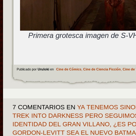
Primera grotesca imagen de S-
Publicado por
Uruloki
en
Cine de Cómics
,
Cine de Ciencia Ficción
,
Cine de 
7 COMENTARIOS
EN
YA TENEMOS SINOP
TREK INTO DARKNESS PERO SEGUIMO
IDENTIDAD DEL GRAN VILLANO, ¿ES P
GORDON-LEVITT SEA EL NUEVO BATMA