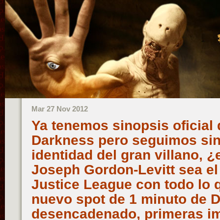
Mar 27 Nov 2012
Ya tenemos sinopsis oficial 
Darkness pero seguimos sin
identidad del gran villano, 
Joseph Gordon-Levitt sea e
Justice League con todo lo 
nuevo spot de 1 minuto de 
desencadenado, primeras i