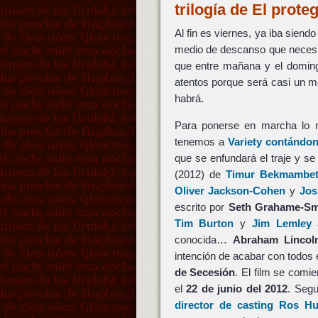
trilogía de El prot
Al fin es viernes, ya iba siend
medio de descanso que necesi
que entre mañana y el domi
atentos porque será casi un me
habrá.
Para ponerse en marcha lo me
tenemos a
Variety contándo
que se enfundará el traje y s
(2012) de
Timur Bekmambe
Oliver Jackson-Cohen
y
Jos
escrito por
Seth Grahame-Sm
Tim Burton
y
Jim Lemley
a
conocida…
Abraham Lincol
intención de acabar con todos 
de Secesión
. El film se comi
el
22 de junio del 2012
. Segu
director de casting Ros H