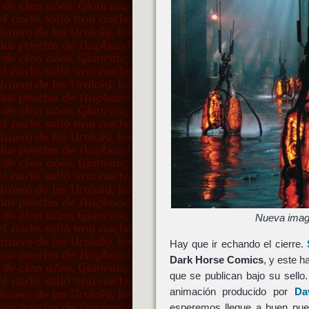
Nueva image
Hay que ir echando el cierre.
Dark Horse Comics
, y este 
que se publican bajo su sello
animación producido por
Da
esperemos llegue a buen puer