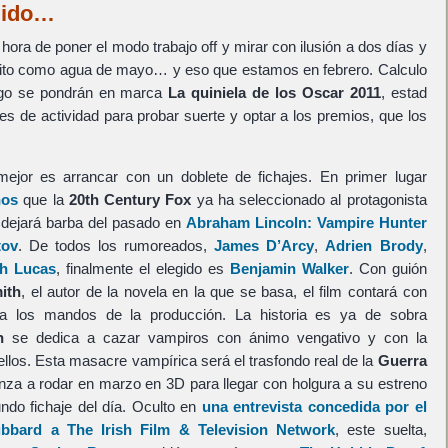
egido…
o hora de poner el modo trabajo off y mirar con ilusión a dos días y
to como agua de mayo… y eso que estamos en febrero. Calculo
ngo se pondrán en marca
La quiniela de los Oscar 2011
, estad
s de actividad para probar suerte y optar a los premios, que los
jor es arrancar con un doblete de fichajes. En primer lugar
nos
que la
20th Century Fox
ya ha seleccionado al protagonista
e dejará barba del pasado en
Abraham Lincoln: Vampire Hunter
tov
. De todos los rumoreados,
James D’Arcy
,
Adrien Brody
,
h Lucas
, finalmente el elegido es
Benjamin Walker
. Con guión
ith
, el autor de la novela en la que se basa, el film contará con
 los mandos de la producción. La historia es ya de sobra
n
se dedica a cazar vampiros con ánimo vengativo y con la
ellos. Esta masacre vampírica será el trasfondo real de la
Guerra
enza a rodar en marzo en 3D para llegar con holgura a su estreno
ndo fichaje del día. Oculto en
una entrevista concedida por el
ubbard a The Irish Film & Television Network
, este suelta,