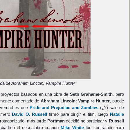
ada de Abraham Lincoln: Vampire Hunter
s proyectos basados en una obra de
Seth Grahame-Smith
, pero
ormente comentado de
Abraham Lincoln: Vampire Hunter
, puede
a verdad es que
Pride and Prejudice and Zombies
(¿?) sale de
rimero
David O. Russell
firmó para dirigir el film, luego
Natalie
protagonizarlo, más tarde
Portman
decidió no participar y
Russell
taba fino el descalabro cuando
Mike White
fue contratado para