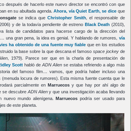
co después de hacerlo este nuevo director se encontró con que
aban en su abultada agenda.
Ahora, vía Quiet Earth, se dice
que
ionsgate
se indica que
Christopher Smith
, el responsable de
 2006) y de la todavía pendiente de estreno
Black Death
(2010),
a lista de candidatos para hacerse cargo de la dirección del
l… una gran pena, la idea es genial. Y hablando de rumores,
vía
ies ha obtenido de una fuente muy fiable
que en los estudios
struido la base sobre la que descana el famoso
space jockey
de
Alien
, 1979). Parece ser que en la charla de presentación de
idley Scott
habló de
ADN Alien
se estaba refiriendo a algo más
historia del famoso film… vamos, que podría haber incluso una
os (menuda locura de rumores). Esta misma fuente cuenta que le
 rodará parcialmente en
Marruecos
y que hay por ahí algo de
ue se descubre
ADN Alien
y que una investigación acaba llevando
un nuevo mundo alienígena.
Marruecos
podría ser usado para
jes de este planeta.