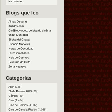
las moscas
.
Blogs que leo
Almas Oscuras
Aullidos.com
CinéBlogywood. Le blog du cinéma
uncut & unrated!
El blog del Chacal
Espacio Marvelita
Horas de Oscuridad
Lares inmobiliaria
Nido de Cuervos
Películas de Culto
Zona Negativa
Categorías
Alien
(146)
Blade Runner 2049
(20)
Cómics
(49)
Cine
(1.454)
Cine de Cómics
(4.637)
Cine de Ciencia Ficción
(4.058)