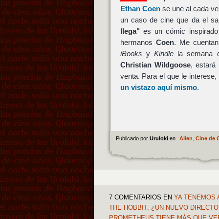
Ethan Coen
se une al cada v
un caso de cine que da el sa
llega"
es un cómic inspirado
hermanos
Coen
. Me cuentan
iBooks
y
Kindle
la semana qu
Christian Wildgoose
, estará
venta. Para el que le interese,
un vistazo aquí mismo
.
Publicado por
Uruloki
en
Alien
,
Cine de 
7 COMENTARIOS
EN
YA TENEMOS A
THE HOBBIT, ¿UN NUEVO DIRECTO
PROMETHEUS TIENE MÁS QUE VER