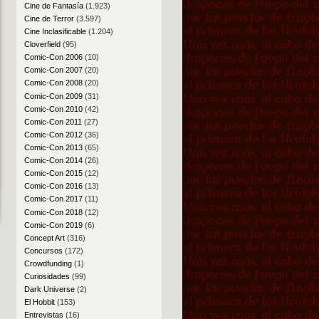
Cine de Fantasía
(1.923)
Cine de Terror
(3.597)
Cine Inclasificable
(1.204)
Cloverfield
(95)
Comic-Con 2006
(10)
Comic-Con 2007
(20)
Comic-Con 2008
(20)
Comic-Con 2009
(31)
Comic-Con 2010
(42)
Comic-Con 2011
(27)
Comic-Con 2012
(36)
Comic-Con 2013
(65)
Comic-Con 2014
(26)
Comic-Con 2015
(12)
Comic-Con 2016
(13)
Comic-Con 2017
(11)
Comic-Con 2018
(12)
Comic-Con 2019
(6)
Concept Art
(316)
Concursos
(172)
Crowdfunding
(1)
Curiosidades
(99)
Dark Universe
(2)
El Hobbit
(153)
Entrevistas
(16)