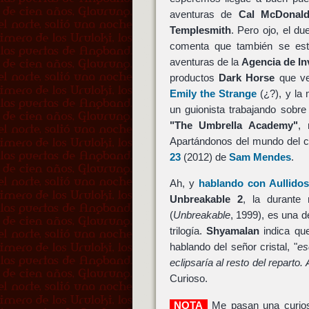
aventuras de
Cal McDonal
Templesmith
. Pero ojo, el d
comenta que también se está
aventuras de la
Agencia de In
productos
Dark Horse
que ve
Emily the Strange
(¿?), y la
un guionista trabajando sobre
"The Umbrella Academy"
, 
Apartándonos del mundo del 
23
(2012) de
Sam Mendes
.
Ah, y
hablando con Aullido
Unbreakable 2
, la durante
(
Unbreakable
, 1999), es una 
trilogía.
Shyamalan
indica que
hablando del señor cristal, "
es
eclipsaría al resto del reparto
Curioso.
NOTA
Me pasan una curios