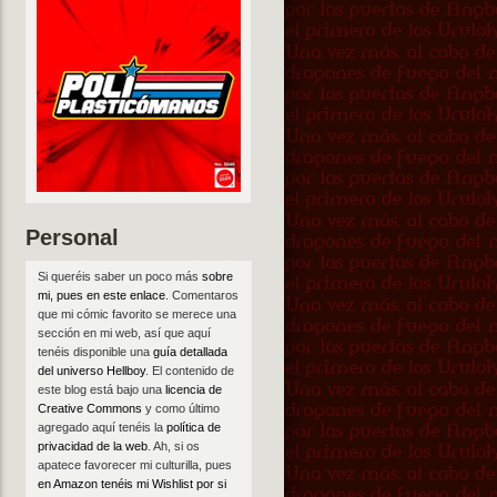
Personal
Si queréis saber un poco más
sobre
mi, pues en este enlace
. Comentaros
que mi cómic favorito se merece una
sección en mi web, así que aquí
tenéis disponible una
guía detallada
del universo Hellboy
. El contenido de
este blog está bajo una
licencia de
Creative Commons
y como último
agregado aquí tenéis la
política de
privacidad de la web
. Ah, si os
apatece favorecer mi culturilla, pues
en Amazon tenéis mi Wishlist por si