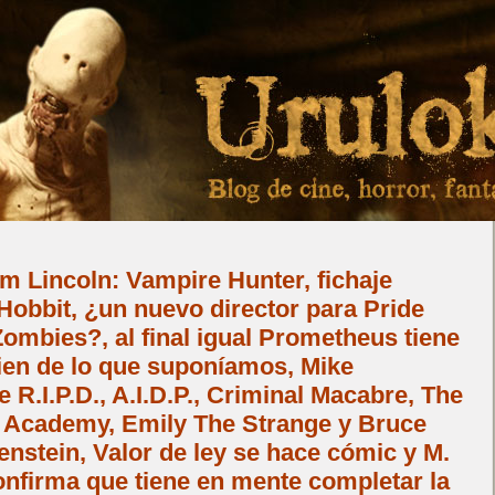
 Lincoln: Vampire Hunter, fichaje
obbit, ¿un nuevo director para Pride
ombies?, al final igual Prometheus tiene
ien de lo que suponíamos, Mike
 R.I.P.D., A.I.D.P., Criminal Macabre, The
 Academy, Emily The Strange y Bruce
nstein, Valor de ley se hace cómic y M.
nfirma que tiene en mente completar la