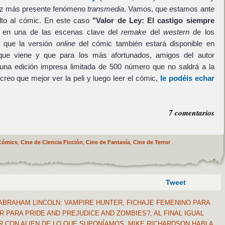
ez más presente fenómeno
transmedia
. Vamos, que estamos ante
lto al cómic. En este caso
"Valor de Ley: El castigo siempre
 en una de las escenas clave del
remake
del
western
de los
 que la versión
online
del cómic también estará disponible en
e viene y que para los más afortunados, amigos del autor
 una edición impresa limitada de 500 número que no saldrá a la
 creo que mejor ver la peli y luego leer el cómic,
le podéis echar
7 comentarios
Cómics
,
Cine de Ciencia Ficción
,
Cine de Fantasía
,
Cine de Terror
.
Tweet
BRAHAM LINCOLN: VAMPIRE HUNTER, FICHAJE FEMENINO PARA
R PARA PRIDE AND PREJUDICE AND ZOMBIES?, AL FINAL IGUAL
 CON ALIEN DE LO QUE SUPONÍAMOS, MIKE RICHARDSON HABLA