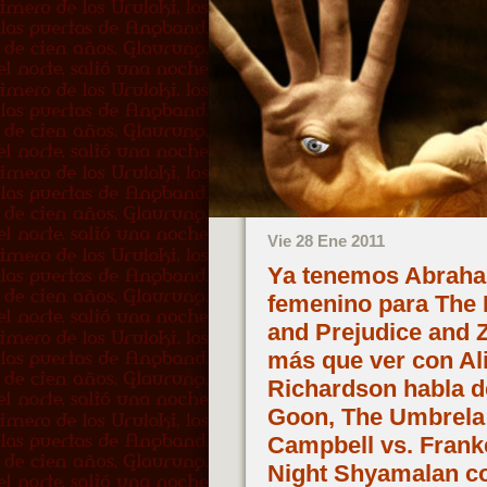
Vie 28 Ene 2011
Ya tenemos Abraham
femenino para The H
and Prejudice and Z
más que ver con Al
Richardson habla de
Goon, The Umbrela
Campbell vs. Franke
Night Shyamalan co