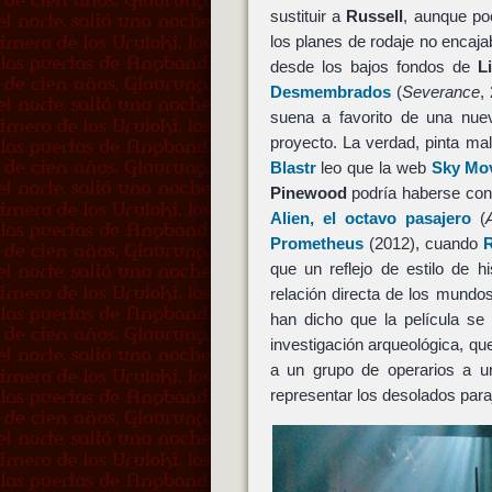
sustituir a
Russell
, aunque po
los planes de rodaje no encaj
desde los bajos fondos de
L
Desmembrados
(
Severance
,
suena a favorito de una nuev
proyecto. La verdad, pinta ma
Blastr
leo que la web
Sky Mov
Pinewood
podría haberse con
Alien, el octavo pasajero
(
Prometheus
(2012), cuando
R
que un reflejo de estilo de 
relación directa de los mund
han dicho que la película se
investigación arqueológica, q
a un grupo de operarios a 
representar los desolados para