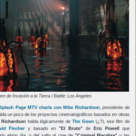
n de Invasión a la Tierra / Battle: Los Angeles
Splash Page MTV charla con Mike Richardson
, presidente de
habla un poco de los proyectos cinematográficos basados en obras
.
Richardson
habla lógicamente de
The Goon
(¿?), ese film de
vid Fincher
y basado en
"El Bruto"
de
Eric Powell
que
to algún día, o del salto al cine de
"Criminal Macabre"
y las