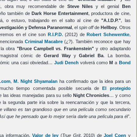
d
, obra muy recomendable de
Steve Niles
y el genial
Ben
ueño también de
Dark Horse Entertainment
, productora de cine,
, o estuvo, trabajando en el salto al cine de
"A.I.D.P."
, las
vestigación y Defensa Paranormal
, el
spin off
de
Hellboy
. Otros
remos en el cine son
R.I.P.D.
(2012) de
Robert Schewentke
,
 mencionada
Criminal Macabre
(¿?). También reconoce que hay
 la obra
"Bruce Campbell vs. Frankenstein"
y otro adaptando
magistral cómic de
Gerard Way
y
Gabriel Ba
. La bomba.
cómic una casi obviedad…
Judi Dench
volverá como
M
a
Bond
s.com
,
M. Night Shyamalan
ha confirmado que la idea para un
 mucho tiempo comentada posible secuela de
El protegido
de las ideas manejadas para su sello
Night Chronicles
… y como
 la segunda parte iría sobre la reencarnación y que la tercera,
e villano es tan grandioso que en una película como secundario
. Así que he pensado que lo mejor sería darle una película para él
".
a información.
Valor de ley
(
True Grit
, 2010) de
Joel Coen
y