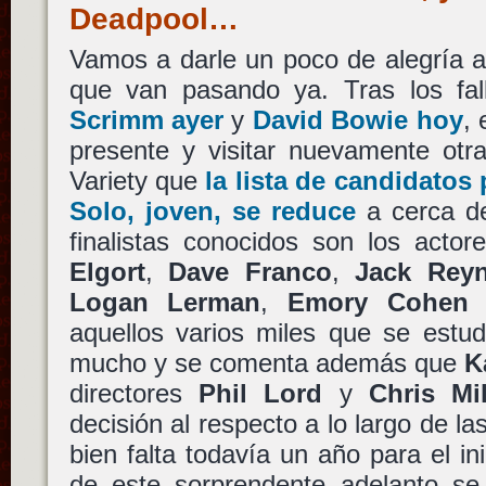
Deadpool…
Vamos a darle un poco de alegría a 
que van pasando ya. Tras los fa
Scrimm
ayer
y
David Bowie
hoy
,
presente y visitar nuevamente otr
Variety que
la lista de candidatos
Solo
, joven, se reduce
a cerca de
finalistas conocidos son los acto
Elgort
,
Dave Franco
,
Jack Rey
Logan Lerman
,
Emory Cohen
aquellos varios miles que se estud
mucho y se comenta además que
K
directores
Phil Lord
y
Chris Mil
decisión al respecto a lo largo de l
bien falta todavía un año para el ini
de este sorprendente adelanto se