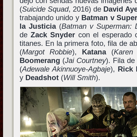
dejo con sendas nuevas imágenes
(
Suicide Squad
, 2016) de
David Aye
trabajando unido y
Batman v Super
la Justicia
(
Batman v Superman: D
de
Zack Snyder
con el esperado c
titanes. En la primera foto, fila de 
(
Margot Robbie
),
Katana
(
Karen
Boomerang
(
Jai Courtney
). Fila d
(
Adewale Akinnuoye-Agbaje
),
Rick 
y
Deadshot
(
Will Smith
).