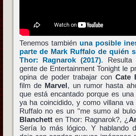
Tenemos también
una posible ines
parte de
Mark Ruffalo
de quién se
Thor: Ragnarok
(2017)
. Resulta
gente de Entertainment Tonight le 
opina de poder trabajar con
Cate 
film de
Marvel
, un rumor hasta aho
que está encantado porque es una g
ya ha coincidido, y como villana va 
Ruffalo no es un "me sumo al bulo"
Blanchett
en Thor: Ragnarok?, ¿
A
Sería lo más lógico. Y hablando 