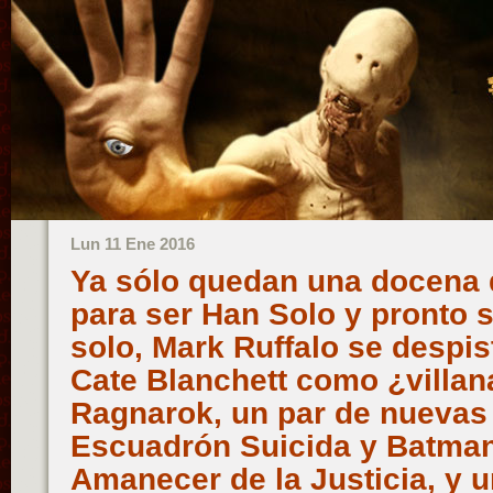
Lun 11 Ene 2016
Ya sólo quedan una docena 
para ser Han Solo y pronto 
solo, Mark Ruffalo se despis
Cate Blanchett como ¿villan
Ragnarok, un par de nuevas 
Escuadrón Suicida y Batman
Amanecer de la Justicia, y 