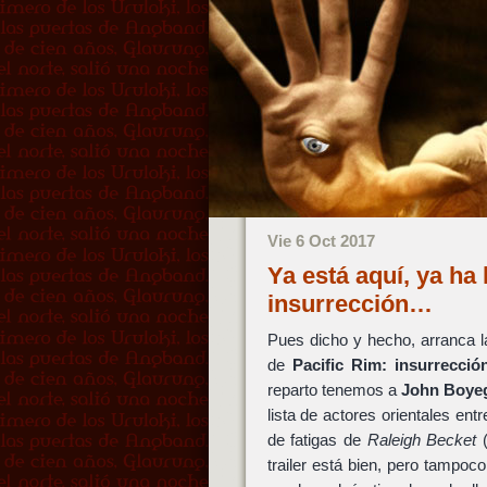
Vie 6 Oct 2017
Ya está aquí, ya ha 
insurrección…
Pues dicho y hecho, arranca
de
Pacific Rim: insurrecció
reparto tenemos a
John Boye
lista de actores orientales en
de fatigas de
Raleigh Becket
trailer está bien, pero tampo