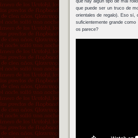
que hay algún tipo de mal roll
que puede ser un truco de mo
orientales de regalo). Eso sí, 
suficientemente grande como 
os parece?