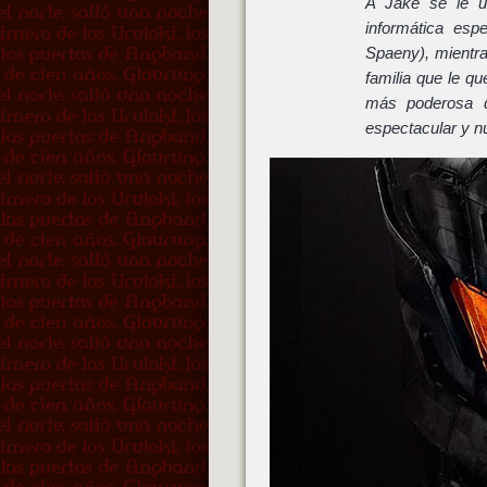
A Jake se le un
informática esp
Spaeny), mientra
familia que le q
más poderosa q
espectacular y n