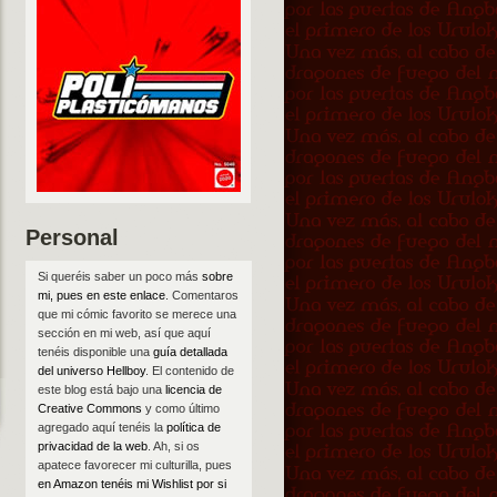
Personal
Si queréis saber un poco más
sobre
mi, pues en este enlace
. Comentaros
que mi cómic favorito se merece una
sección en mi web, así que aquí
tenéis disponible una
guía detallada
del universo Hellboy
. El contenido de
este blog está bajo una
licencia de
Creative Commons
y como último
agregado aquí tenéis la
política de
privacidad de la web
. Ah, si os
apatece favorecer mi culturilla, pues
en Amazon tenéis mi Wishlist por si