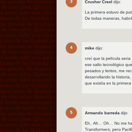
3
Crusher Creel
dijo:
La primera estuvo de puta
De todas maneras, habrá 
4
mike
dijo:
creí que la película ser
ese salto tecnológico qu
pesados y lentos, me re
desarrollando la historia
que existía en la primera
5
Armando barreda
dijo:
Eh.. Ah… Oh… No me ha 
Transformers, pero Pacific