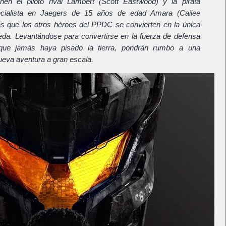
en el piloto rival Lambert (Scott Eastwood) y la pirata
ecialista en Jaegers de 15 años de edad Amara (Cailee
s que los otros héroes del PPDC se convierten en la única
ueda. Levantándose para convertirse en la fuerza de defensa
ue jamás haya pisado la tierra, pondrán rumbo a una
ueva aventura a gran escala.