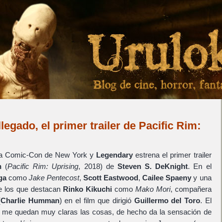
llegado, el primer trailer de Pacific Rim:
 la Comic-Con de New York y
Legendary
estrena el primer trailer
n
(
Pacific Rim: Uprising
, 2018) de
Steven S. DeKnight
. En el
ga
como
Jake Pentecost
,
Scott Eastwood
,
Cailee Spaeny
y una
tre los que destacan
Rinko Kikuchi
como
Mako Mori
, compañera
(
Charlie Humman
) en el film que dirigió
Guillermo del Toro
. El
co me quedan muy claras las cosas, de hecho da la sensación de