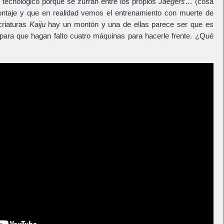
o tecnológico porque se zurran entre los propios
Jaegers
… (cosa
ntaje y que en realidad vemos el entrenamiento con muerte de
criaturas
Kaiju
hay un montón y una de ellas parece ser que es
para que hagan falto cuatro máquinas para hacerle frente. ¿Qué