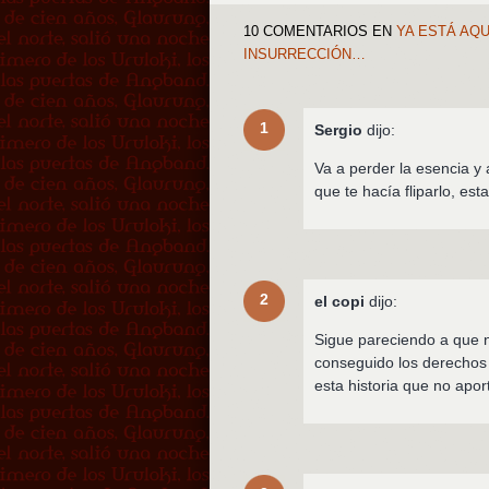
10 COMENTARIOS
EN
YA ESTÁ AQUÍ
INSURRECCIÓN…
1
Sergio
dijo:
Va a perder la esencia y 
que te hacía fliparlo, est
2
el copi
dijo:
Sigue pareciendo a que n
conseguido los derechos 
esta historia que no apor