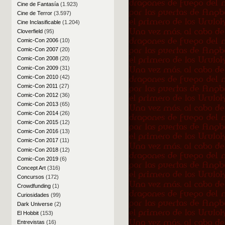
Cine de Fantasía
(1.923)
Cine de Terror
(3.597)
Cine Inclasificable
(1.204)
Cloverfield
(95)
Comic-Con 2006
(10)
Comic-Con 2007
(20)
Comic-Con 2008
(20)
Comic-Con 2009
(31)
Comic-Con 2010
(42)
Comic-Con 2011
(27)
Comic-Con 2012
(36)
Comic-Con 2013
(65)
Comic-Con 2014
(26)
Comic-Con 2015
(12)
Comic-Con 2016
(13)
Comic-Con 2017
(11)
Comic-Con 2018
(12)
Comic-Con 2019
(6)
Concept Art
(316)
Concursos
(172)
Crowdfunding
(1)
Curiosidades
(99)
Dark Universe
(2)
El Hobbit
(153)
Entrevistas
(16)