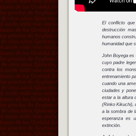
El conflicto qu
destrucción ma
humanos construid
humanidad que se 
John Boyega es e
cuyo padre legen
contra los mons
entrenamiento p
cuando una amen
ciudades y poner
estar a la altur
(Rinko Kikuchi), 
a la sombra de l
esperanza es un
extinción.