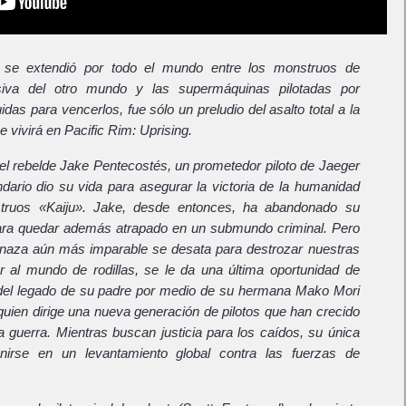
e se extendió por todo el mundo entre los monstruos de
siva del otro mundo y las supermáquinas pilotadas por
as para vencerlos, fue sólo un preludio del asalto total a la
vivirá en Pacific Rim: Uprising.
l rebelde Jake Pentecostés, un prometedor piloto de Jaeger
dario dio su vida para asegurar la victoria de la humanidad
truos «Kaiju». Jake, desde entonces, ha abandonado su
ara quedar además atrapado en un submundo criminal. Pero
aza aún más imparable se desata para destrozar nuestras
 al mundo de rodillas, se le da una última oportunidad de
a del legado de su padre por medio de su hermana Mako Mori
quien dirige una nueva generación de pilotos que han crecido
a guerra. Mientras buscan justicia para los caídos, su única
irse en un levantamiento global contra las fuerzas de