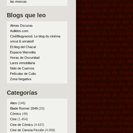
las moscas
.
Blogs que leo
Almas Oscuras
Aullidos.com
CinéBlogywood. Le blog du cinéma
uncut & unrated!
El blog del Chacal
Espacio Marvelita
Horas de Oscuridad
Lares inmobiliaria
Nido de Cuervos
Películas de Culto
Zona Negativa
Categorías
Alien
(146)
Blade Runner 2049
(20)
Cómics
(49)
Cine
(1.454)
Cine de Cómics
(4.637)
Cine de Ciencia Ficción
(4.058)