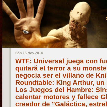
Sáb 15 Nov 2014
WTF: Universal juega con fu
quitará el terror a su monst
negocia ser el villano de Kn
Roundtable: King Arthur, un 
Los Juegos del Hambre: Sin
calentar motores y fallece G
creador de "Galáctica, estre