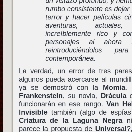
un vistazo profundo, y hem
rumbo consistente es dejar 
terror y hacer películas c
aventuras, actuales
increíblemente rico y co
personajes al ahora r
reintroduciéndolos pa
contemporánea.
La verdad, un error de tres pares
algunos pueda acercarse al mundil
ya se demostró con la
Momia
.
Frankenstein
, su novia,
Drácula
o
funcionarán en ese rango.
Van He
Invisible
también (algo de espías 
Criatura de la Laguna Negra
ni
parece la propuesta de
Universal
?