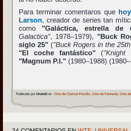
Para terminar comentaros que
hoy
Larson
, creador de series tan míti
como
"Galáctica, estrella de
Galactica"
, 1978–1979),
"Buck Rog
siglo 25"
(
"Buck Rogers in the 25th
"El coche fantástico"
(
"Knight 
"Magnum P.I."
(1980–1988) (1980–
Publicado por
Uruloki
en
Cine de Ciencia Ficción
,
Cine de Fantasía
,
Cine de
24 COMENTARIOS
EN
WTF: UNIVERSAL