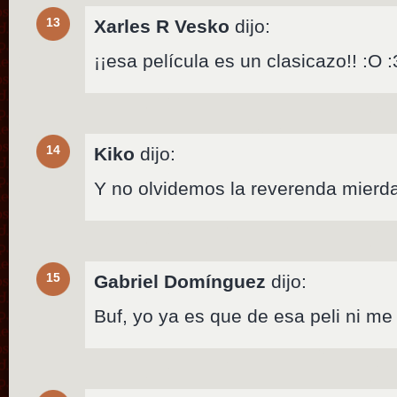
13
Xarles R Vesko
dijo:
¡¡esa película es un clasicazo!! :O :
14
Kiko
dijo:
Y no olvidemos la reverenda mierd
15
Gabriel Domínguez
dijo:
Buf, yo ya es que de esa peli ni me