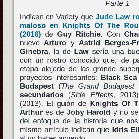
Parte 1
Indican en Variety que
Jude Law
ro
maloso en
Knights Of The Roun
(2016)
de
Guy Ritchie
. Con
Cha
nuevo
Arturo
y
Astrid Berges-F
Ginebra
, lo de
Law
sería una bue
con un rostro conocido que, de pa
etapa alejada de las grande super
proyectos interesantes:
Black Sea
Budapest
(
The Grand Budapest 
secundarios
(
Side Effects
, 201
(2013). El guión de
Knights Of T
Arthur
es de
Joby Harold
y no se
del enfoque de la historia que nos
mismo artículo indican que
Idris E
al no haber acuerdo.