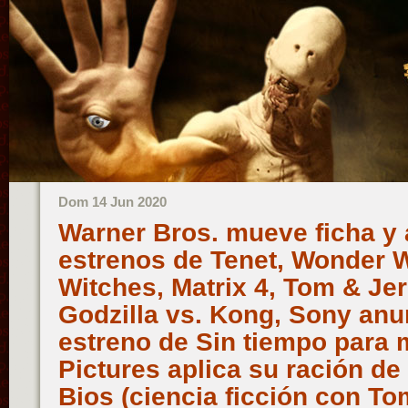
Dom 14 Jun 2020
Warner Bros. mueve ficha y 
estrenos de Tenet, Wonder 
Witches, Matrix 4, Tom & Jer
Godzilla vs. Kong, Sony anu
estreno de Sin tiempo para m
Pictures aplica su ración de
Bios (ciencia ficción con 