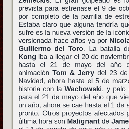
Zemeckis
. El gran golpeado es 
prevista para estrenase el 9 de oc
por completo de la parrilla de es
Estaba claro que alguna tendría qu
sufre es la nueva versión de la icón
versionada hace años ya por
Nicol
Guillermo del Toro
. La batalla 
Kong
iba a llegar el 20 de noviemb
hasta el 21 de mayo del año q
animación
Tom & Jerry
del 23 de 
Navidad, ahora hasta el 5 de marzo
historia con la
Wachowski
, y palo
para el 21 de mayo del año que vie
un año, ahora se cae hasta el 1 de 
pronto. Otros proyectos afectados 
última hora son
Malignant
de
Jame