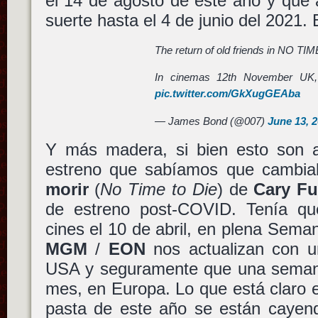
el 14 de agosto de este año y que
suerte hasta el 4 de junio del 2021. E
The return of old friends in NO TI
In cinemas 12th November UK
pic.twitter.com/GkXugGEAba
— James Bond (@007)
June 13, 
Y más madera, si bien esto son 
estreno que sabíamos que cambi
morir
(
No Time to Die
) de
Cary F
de estreno post-COVID. Tenía qu
cines el 10 de abril, en plena Sem
MGM
/
EON
nos actualizan con 
USA y seguramente que una seman
mes, en Europa. Lo que está claro 
pasta de este año se están cayen