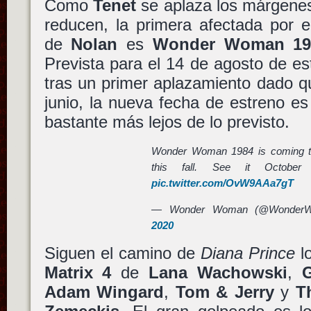
Como
Tenet
se aplaza los márgene
reducen, la primera afectada por e
de
Nolan
es
Wonder Woman 19
Prevista para el 14 de agosto de e
tras un primer aplazamiento dado q
junio, la nueva fecha de estreno es
bastante más lejos de lo previsto.
Wonder Woman 1984 is coming to 
this fall. See it Octob
pic.twitter.com/OvW9AAa7gT
— Wonder Woman (@WonderW
2020
Siguen el camino de
Diana Prince
lo
Matrix 4
de
Lana Wachowski
,
G
Adam Wingard
,
Tom & Jerry
y
T