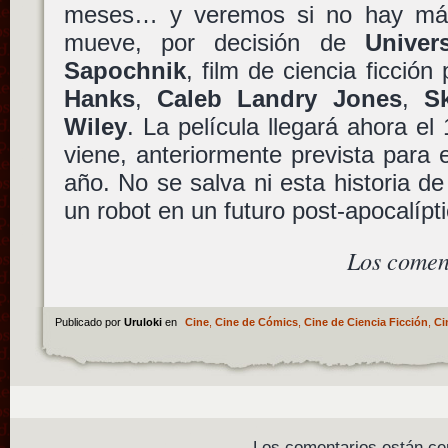
meses… y veremos si no hay más
mueve, por decisión de
Univer
Sapochnik
, film de ciencia ficció
Hanks
,
Caleb Landry Jones
,
S
Wiley
. La película llegará ahora el
viene, anteriormente prevista para 
año. No se salva ni esta historia d
un robot en un futuro post-apocalípti
Los comen
Publicado por
Uruloki
en
Cine
,
Cine de Cómics
,
Cine de Ciencia Ficción
,
Ci
Los comentarios están ce