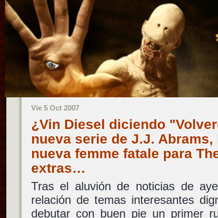
Vie 5 Oct 2007
¿Vin Diesel diciendo "Volver
nueva serie de J.J. Abrams, 
nueva femme fatale para The 
extras…
Tras el aluvión de noticias de ay
relación de temas interesantes di
debutar con buen pie un primer r