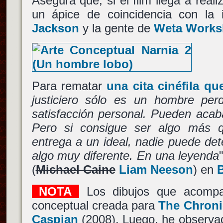
Asegura que, si el film llega a reali
un ápice de coincidencia con la 
Jackson
y la gente de
Weta Work
Para rematar
una cita cinéfila q
justiciero sólo es un hombre per
satisfacción personal. Pueden acaba
Pero si consigue ser algo más 
entrega a un ideal, nadie puede det
algo muy diferente. En una leyenda
(
Michael Caine
Liam Neeson
) en
NOTA
Los dibujos que acompa
conceptual creada para
The Chronic
Caspian
(2008). Luego, he observa