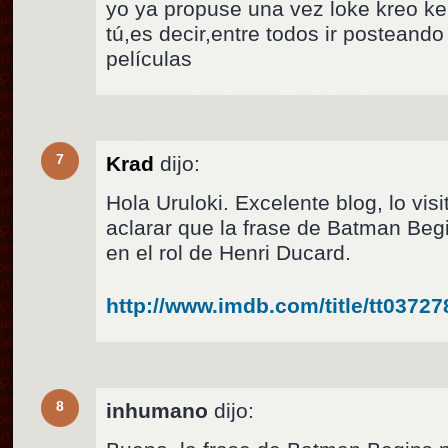
yo ya propuse una vez loke kreo k
tú,es decir,entre todos ir posteando
películas
7
Krad
dijo:
Hola Uruloki. Excelente blog, lo vis
aclarar que la frase de Batman Beg
en el rol de Henri Ducard.
http://www.imdb.com/title/tt0372
8
inhumano
dijo: