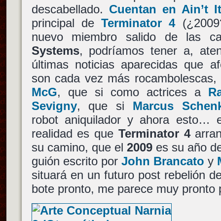
descabellado.
Cuentan en Ain’t I
principal de
Terminator 4
(¿2009?
nuevo miembro salido de las c
Systems
, podríamos tener a, ate
últimas noticias aparecidas que a
son cada vez más rocambolescas, q
McG
, que si como actrices a
R
Sevigny
, que si
Marcus Schen
robot aniquilador y ahora esto… 
realidad es que
Terminator 4
arra
su camino, que el
2009
es su año de
guión escrito por
John Brancato
y
situará en un futuro post rebelión d
bote pronto, me parece muy pronto p