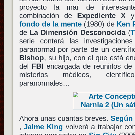
proyecto la mar de interesan
combinación de
Expediente X
fondo de la mente
(1980) de
Ken 
de
La Dimensión Desconocida
(
T
serie contará las investigacion
paranormal por parte de un científ
Bishop
, su hijo, con el que está e
del
FBI
encargada de reunirlos de 
misterios médicos, científi
paranormales…
Ahora unas cuantas breves.
Según 
,
Jaime King
volverá a trabajar c