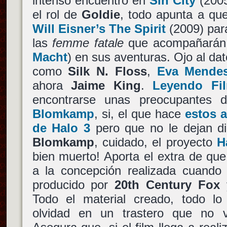
intenso encuentro en
Sin City
(2005
el rol de
Goldie
, todo apunta a que
Will Eisner’s The Spirit
(2009) para
las
femme fatale
que acompañará
Macht
) en sus aventuras. Ojo al da
como
Silk N. Floss
,
Eva Mende
ahora
Jaime King
.
Leyendo Fil
encontrarse unas preocupantes 
Blomkamp
, si, el que hace
estos 
de Halo 3
pero que no le dejan dir
Blomkamp
, cuidado, el proyecto
H
bien muerto! Aporta el extra de que
a la concepción realizada cuando 
producido por
20th Century Fox
Todo el material creado, todo l
olvidad en un trastero que no v