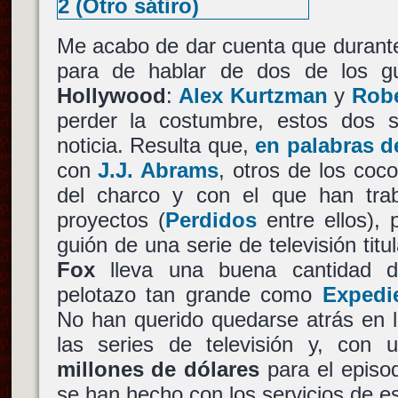
Me acabo de dar cuenta que durante
para de hablar de dos de los g
Hollywood
:
Alex Kurtzman
y
Robe
perder la costumbre, estos dos 
noticia. Resulta que,
en palabras d
con
J.J. Abrams
, otros de los coc
del charco y con el que han trab
proyectos (
Perdidos
entre ellos), 
guión de una serie de televisión tit
Fox
lleva una buena cantidad 
pelotazo tan grande como
Expedi
No han querido quedarse atrás en 
las series de televisión y, con
millones de dólares
para el episod
se han hecho con los servicios de es