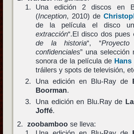
Una edición 2 discos en 
(
Inception
, 2010) de
Christop
de la película el disco u
extracción
“.El disco dos pues
de la historia
“, “
Proyecto
confidenciales
” una selección 
sonora de la película de
Hans
tráilers y spots de televisión, et
Una edición en Blu-Ray de
Boorman
.
Una edición en Blu.Ray de
La
Joffé
.
zoobamboo
se lleva:
Una edición en Blu-Ray de