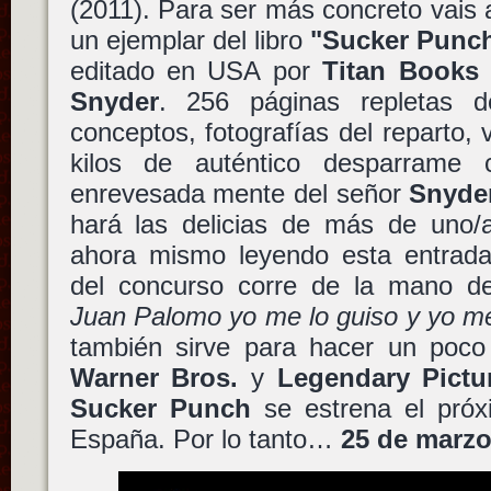
(2011). Para ser más concreto vais 
un ejemplar del libro
"Sucker Punch:
editado en USA por
Titan Books
y
Snyder
. 256 páginas repletas d
conceptos, fotografías del reparto, 
kilos de auténtico desparrame c
enrevesada mente del señor
Snyde
hará las delicias de más de uno/a
ahora mismo leyendo esta entrada.
del concurso corre de la mano 
Juan Palomo yo me lo guiso y yo m
también sirve para hacer un poco
Warner Bros.
y
Legendary Pictu
Sucker Punch
se estrena el pró
España. Por lo tanto…
25 de marzo