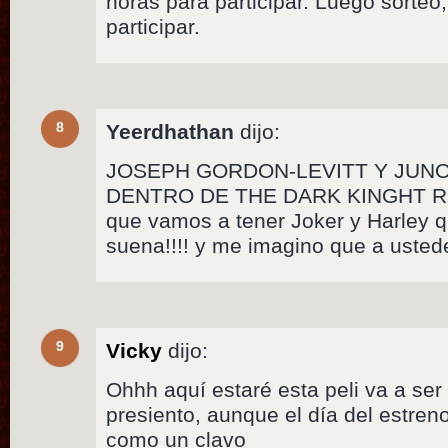
horas para participar. Luego sorteo
participar.
8
Yeerdhathan
dijo:
JOSEPH GORDON-LEVITT Y JUN
DENTRO DE THE DARK KINGHT RISE
que vamos a tener Joker y Harley 
suena!!!! y me imagino que a uste
9
Vicky
dijo:
Ohhh aquí estaré esta peli va a se
presiento, aunque el día del estren
como un clavo