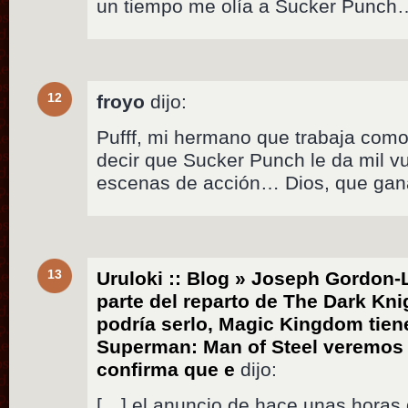
un tiempo me olía a Sucker Punch
12
froyo
dijo:
Pufff, mi hermano que trabaja com
decir que Sucker Punch le da mil vu
escenas de acción… Dios, que gana
13
Uruloki :: Blog » Joseph Gordon-L
parte del reparto de The Dark Kn
podría serlo, Magic Kingdom tien
Superman: Man of Steel veremos 
confirma que e
dijo:
[…] el anuncio de hace unas horas