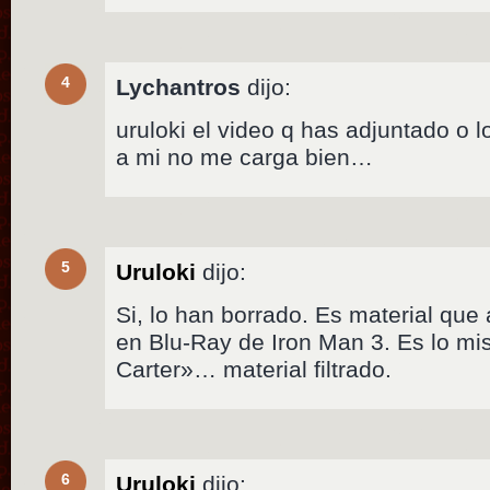
4
Lychantros
dijo:
uruloki el video q has adjuntado o 
a mi no me carga bien…
5
Uruloki
dijo:
Si, lo han borrado. Es material qu
en Blu-Ray de Iron Man 3. Es lo mi
Carter»… material filtrado.
6
Uruloki
dijo: