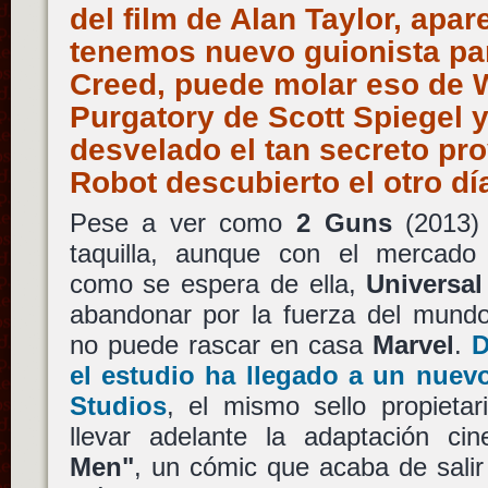
del film de Alan Taylor, apa
tenemos nuevo guionista pa
Creed, puede molar eso de 
Purgatory de Scott Spiegel 
desvelado el tan secreto pr
Robot descubierto el otro d
Pese a ver como
2 Guns
(2013) 
taquilla, aunque con el mercado i
como se espera de ella,
Universal
abandonar por la fuerza del mund
no puede rascar en casa
Marvel
.
D
el estudio ha llegado a un nue
Studios
, el mismo sello propieta
llevar adelante la adaptación ci
Men"
, un cómic que acaba de sali