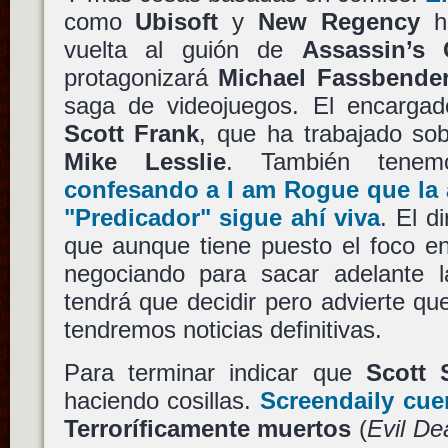
como
Ubisoft
y
New Regency
ha
vuelta al guión de
Assassin’s 
protagonizará
Michael Fassbende
saga de videojuegos. El encargad
Scott Frank
, que ha trabajado sobr
Mike Lesslie
. También ten
confesando a I am Rogue que la 
"Predicador" sigue ahí viva
. El d
que aunque tiene puesto el foco en
negociando para sacar adelante 
tendrá que decidir pero advierte q
tendremos noticias definitivas.
Para terminar indicar que
Scott 
haciendo cosillas.
Screendaily cue
Terroríficamente muertos
(
Evil De