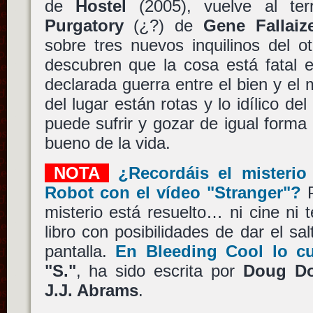
de
Hostel
(2005), vuelve al te
Purgatory
(¿?) de
Gene Fallaiz
sobre tres nuevos inquilinos del o
descubren que la cosa está fatal 
declarada guerra entre el bien y el 
del lugar están rotas y lo idílico de
puede sufrir y gozar de igual forma
bueno de la vida.
NOTA
¿Recordáis el misteri
Robot con el vídeo "Stranger"?
P
misterio está resuelto… ni cine ni t
libro con posibilidades de dar el sa
pantalla.
En Bleeding Cool lo c
"S."
, ha sido escrita por
Doug Do
J.J. Abrams
.