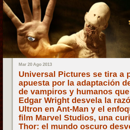
Mar 20 Ago 2013
Universal Pictures se tira a 
apuesta por la adaptación d
de vampiros y humanos que 
Edgar Wright desvela la razó
Ultron en Ant-Man y el enfo
film Marvel Studios, una cur
Thor: el mundo oscuro desv