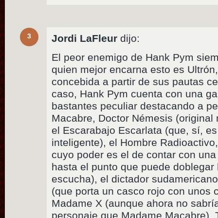
3
Jordi LaFleur
dijo:
El peor enemigo de Hank Pym siem
quien mejor encarna esto es Ultrón, i
concebida a partir de sus pautas ce
caso, Hank Pym cuenta con una gale
bastantes peculiar destacando a 
Macabre, Doctor Némesis (original
el Escarabajo Escarlata (que, sí, e
inteligente), el Hombre Radioactiv
cuyo poder es el de contar con un
hasta el punto que puede doblegar 
escucha), el dictador sudamerican
(que porta un casco rojo con unos 
Madame X (aunque ahora no sabría 
personaje que Madame Macabre), To