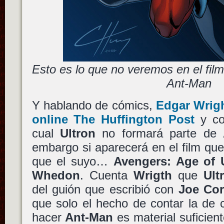
Esto es lo que no veremos en el fil
Ant-Man
Y hablando de cómics,
Edgar Wrigh
online The Huffington Post
y co
cual
Ultron
no formará parte de
embargo si aparecerá en el film que
que el suyo…
Avengers: Age of 
Whedon
. Cuenta
Wrigth
que
Ult
del guión que escribió con
Joe Cor
que solo el hecho de contar la de
hacer
Ant-Man
es material suficie