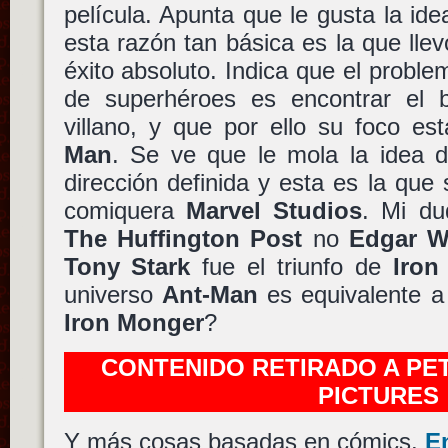
película. Apunta que le gusta la ide
esta razón tan básica es la que lle
éxito absoluto. Indica que el probl
de superhéroes es encontrar el 
villano, y que por ello su foco e
Man
. Se ve que le mola la idea 
dirección definida y esta es la que 
comiquera
Marvel Studios
. Mi du
The Huffington Post
no
Edgar W
Tony Stark
fue el triunfo de
Iron
universo
Ant-Man
es equivalente 
Iron Monger
?
CONTENIDO RETIRADO A PET
PICTURES
Y más cosas basadas en cómics.
E