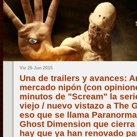
Vie 26 Jun 2015
Una de trailers y avances: A
mercado nipón (con opinione
minutos de "Scream" la serie
viejo / nuevo vistazo a The 
eso que se llama Paranormal
Ghost Dimension que cierra 
hay que ya han renovado par