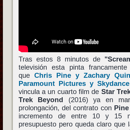
Tras estos 8 minutos de
"Screa
televisión esta pinta francamente
que
Chris Pine
y
Zachary Quin
Paramount Pictures y Skydance
vincula a un cuarto film de
Star Tre
Trek Beyond
(2016) ya en marc
prolongación, del contrato con
Pine
incremento de entre 10 y 15 m
presupuesto pero queda claro que l