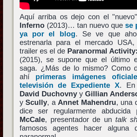
Aquí arriba os dejo con el "nuevo"
Inferno
(2013)… tan nuevo que
se 
ya por el blog
. Se ve que ah
estrenarla para el mercado USA,
trailer es el de
Paranormal Activit
(2015), se supone que el último e
saga. ¿Más de lo mismo? Como d
ahí
primeras imágenes oficial
televisión de
Expediente X
. En
David Duchovny
y
Gillian Anders
y
Scully
, a
Annet Mahendru
, una 
dice ser regularmente abducida
McCale
, presentador de un
talk s
famosos agentes hacer alguna qu
paranormal.