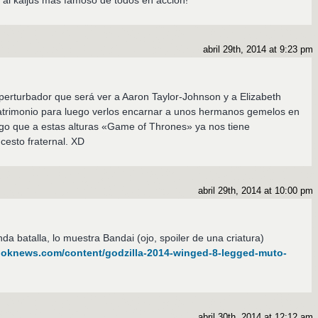
al kaijus más famoso de todos en acción!
abril 29th, 2014 at 9:23 pm
erturbador que será ver a Aaron Taylor-Johnson y a Elizabeth
matrimonio para luego verlos encarnar a unos hermanos gemelos en
o que a estas alturas «Game of Thrones» ya nos tiene
ncesto fraternal. XD
abril 29th, 2014 at 10:00 pm
a batalla, lo muestra Bandai (ojo, spoiler de una criatura)
ooknews.com/content/godzilla-2014-winged-8-legged-muto-
abril 30th, 2014 at 12:12 am