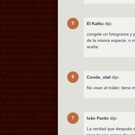
5
El Kalku
dijo:
congele un fotograma y 
de la misma especie, o mu
araña
6
Conde_olaf
dijo:
No vean el tráiler, tiene 
7
Iván Pardo
dijo:
La verdad que después de