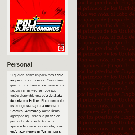
Personal
Si queréis saber un poco más
sobre
mi, pues en este enlace
. Comentaros
que mi cómic favorito se merece una
sección en mi web, así que aquí
tenéis disponible una
guía detallada
del universo Hellboy
. El contenido de
este blog está bajo una
licencia de
Creative Commons
y como último
agregado aquí tenéis la
política de
privacidad de la web
. Ah, si os
apatece favorecer mi culturilla, pues
en Amazon tenéis mi Wishlist por si