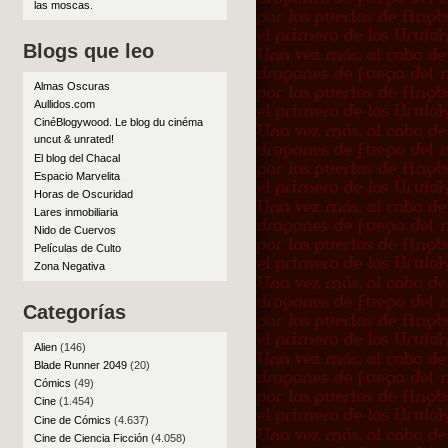
las moscas
.
Blogs que leo
Almas Oscuras
Aullidos.com
CinéBlogywood. Le blog du cinéma
uncut & unrated!
El blog del Chacal
Espacio Marvelita
Horas de Oscuridad
Lares inmobiliaria
Nido de Cuervos
Películas de Culto
Zona Negativa
Categorías
Alien
(146)
Blade Runner 2049
(20)
Cómics
(49)
Cine
(1.454)
Cine de Cómics
(4.637)
Cine de Ciencia Ficción
(4.058)