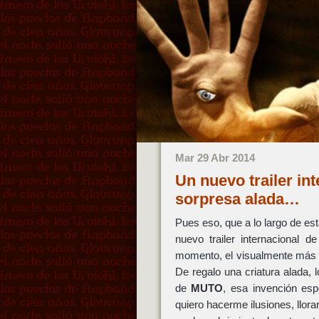
Mar 29 Abr 2014
Un nuevo trailer in
sorpresa alada…
Pues eso, que a lo largo de e
nuevo trailer internacional d
momento, el visualmente más
De regalo una criatura alada,
de
MUTO
, esa invención esp
quiero hacerme ilusiones, llora