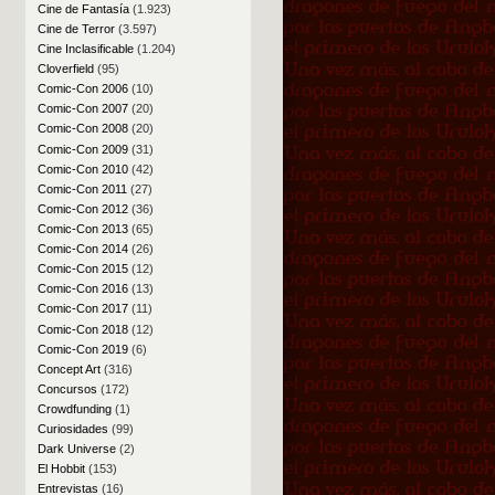
Cine de Fantasía
(1.923)
Cine de Terror
(3.597)
Cine Inclasificable
(1.204)
Cloverfield
(95)
Comic-Con 2006
(10)
Comic-Con 2007
(20)
Comic-Con 2008
(20)
Comic-Con 2009
(31)
Comic-Con 2010
(42)
Comic-Con 2011
(27)
Comic-Con 2012
(36)
Comic-Con 2013
(65)
Comic-Con 2014
(26)
Comic-Con 2015
(12)
Comic-Con 2016
(13)
Comic-Con 2017
(11)
Comic-Con 2018
(12)
Comic-Con 2019
(6)
Concept Art
(316)
Concursos
(172)
Crowdfunding
(1)
Curiosidades
(99)
Dark Universe
(2)
El Hobbit
(153)
Entrevistas
(16)