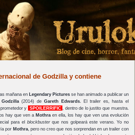
ternacional de Godzilla y contiene
stas mañana en
Legendary Pictures
se han animado a publicar un
e
Godzilla
(2014) de
Gareth Edwards
. El trailer es, hasta el
 prometedor y
SPOILERRIFIC
, dentro de lo justito que muestra.
 los hay que ven a
Mothra
en ella, los hay que ven una evolución
ecial para el
blockbuster
que nos golpeará este verano. Yo no
ría por
Mothra
, pero no creo que nos sorprendan en un trailer con