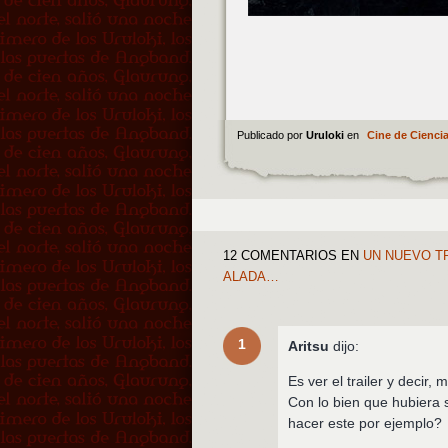
Publicado por
Uruloki
en
Cine de Ciencia
12 COMENTARIOS
EN
UN NUEVO TR
ALADA…
1
Aritsu
dijo:
Es ver el trailer y decir,
Con lo bien que hubiera 
hacer este por ejemplo?