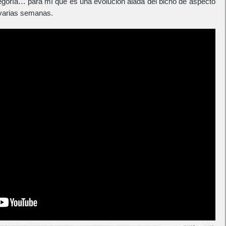
egoría… para mí que es una evolución alada del bicho de aspecto
varias semanas.