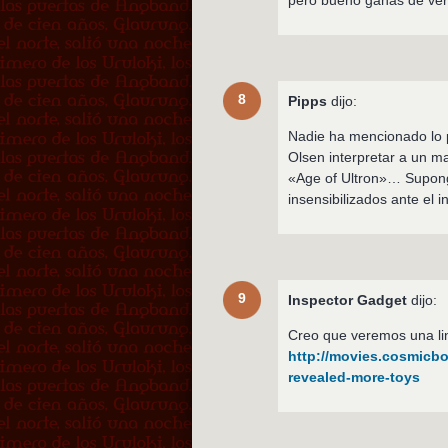
pero bueno ganas de ver 
8
Pipps
dijo:
Nadie ha mencionado lo p
Olsen interpretar a un 
«Age of Ultron»… Supong
insensibilizados ante el i
9
Inspector Gadget
dijo:
Creo que veremos una lind
http://movies.cosmicb
revealed-more-toys