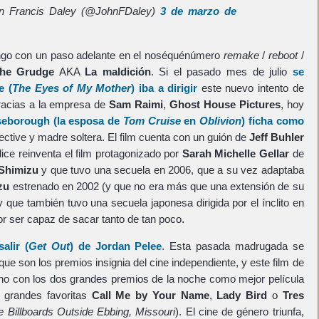
n Francis Daley (@JohnFDaley)
3 de marzo de
ingo con un paso adelante en el noséquénúmero
remake
/
reboot
/
he Grudge
AKA
La maldición
. Si el pasado mes de julio
se
e
(
The Eyes of My Mother
) iba a dirigir
este nuevo intento de
racias a la empresa de
Sam Raimi
,
Ghost House Pictures
, hoy
seborough
(la esposa de
Tom Cruise
en
Oblivion
) ficha como
ective y madre soltera. El film cuenta con un guión de
Jeff Buhler
dice reinventa el film protagonizado por
Sarah Michelle Gellar
de
 Shimizu
y que tuvo una secuela en 2006, que a su vez adaptaba
zu
estrenado en 2002 (y que no era más que una extensión de su
 que también tuvo una secuela japonesa dirigida por el ínclito en
r ser capaz de sacar tanto de tan poco.
alir
(
Get Out
) de
Jordan Pelee
. Esta pasada madrugada se
 que son los premios insignia del cine independiente, y este film de
ho con los dos grandes premios de la noche como mejor película
s grandes favoritas
Call Me by Your Name
,
Lady Bird
o
Tres
e Billboards Outside Ebbing, Missouri
). El cine de género triunfa,