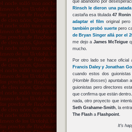
que abandonó por desesperac
Rinsch
le dieron una patada
castaña esa titulada
47 Ronin
adaptar el film
original pero
también probó suerte
pero ca
de
Bryan Singer
allá por el 
me dejo a
James McTeigue
qu
mucho.
Por otro lado se hace oficial
Francis Daley
y
Jonathan Go
cuando estos dos guionista
(
Horrible Bosses
) apuntaban a
guionistas pero directores est
que confirma que están dentro.
nada, otro proyecto que intent
Seth Grahame-Smith
, la ent
The Flash
a
Flashpoint
.
It’s ha