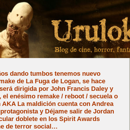
años dando tumbos tenemos nuevo
remake de La Fuga de Logan, se hace
 será dirigida por John Francis Daley y
 el enésimo remake / reboot / secuela o
n AKA La maldición cuenta con Andrea
rotagonista y Déjame salir de Jordan
ular doblete en los Spirit Awards
e de terror social…