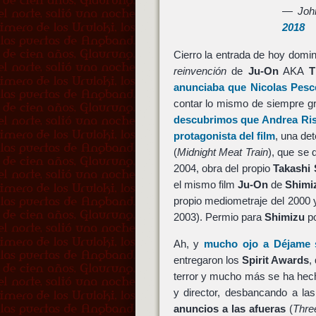
— Joh
2018
Cierro la entrada de hoy dom
reinvención
de
Ju-On
AKA
T
anunciaba que
Nicolas Pesc
contar lo mismo de siempre g
descubrimos que
Andrea Ri
protagonista del film
, una det
(
Midnight Meat Train
), que se 
2004, obra del propio
Takashi
el mismo film
Ju-On
de
Shimi
propio mediometraje del 2000 y
2003). Permio para
Shimizu
po
Ah, y
mucho ojo a
Déjame s
entregaron los
Spirit Awards
,
terror y mucho más se ha hec
y director, desbancando a la
anuncios a las afuer
as
(
Thre