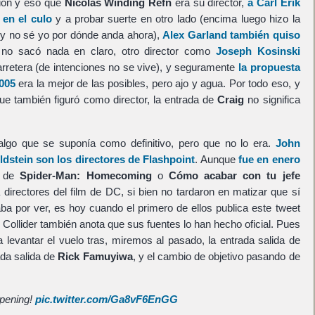
ión y eso que
Nicolas Winding Refn
era su director,
a
Carl Erik
 en el culo
y a probar suerte en otro lado (encima luego hizo la
y no sé yo por dónde anda ahora),
Alex Garland
también quiso
 no sacó nada en claro, otro director como
Joseph Kosinski
rretera (de intenciones no se vive), y seguramente
la propuesta
2005
era la mejor de las posibles, pero ajo y agua. Por todo eso, y
e también figuró como director, la entrada de
Craig
no significa
 algo que se suponía como definitivo, pero que no lo era.
John
ldstein
son los directores de
Flashpoint
. Aunque
fue en enero
s de
Spider-Man: Homecoming
o
Cómo acabar con tu jefe
 directores del film de DC, si bien no tardaron en matizar que sí
aba por ver, es hoy cuando el primero de ellos publica este tweet
 Collider también anota que sus fuentes lo han hecho oficial. Pues
a levantar el vuelo tras, miremos al pasado, la entrada salida de
rada salida de
Rick Famuyiwa
, y el cambio de objetivo pasando de
ppening!
pic.twitter.com/Ga8vF6EnGG