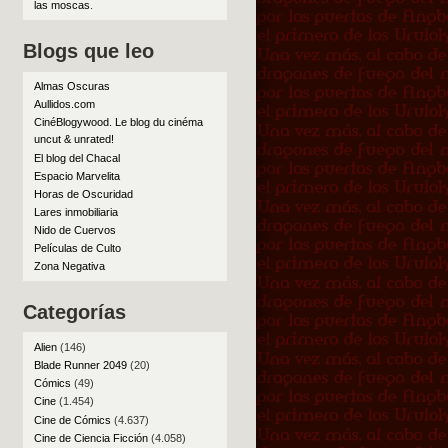
las moscas
.
Blogs que leo
Almas Oscuras
Aullidos.com
CinéBlogywood. Le blog du cinéma
uncut & unrated!
El blog del Chacal
Espacio Marvelita
Horas de Oscuridad
Lares inmobiliaria
Nido de Cuervos
Películas de Culto
Zona Negativa
Categorías
Alien
(146)
Blade Runner 2049
(20)
Cómics
(49)
Cine
(1.454)
Cine de Cómics
(4.637)
Cine de Ciencia Ficción
(4.058)