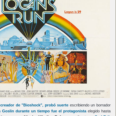
l creador de
"Bioshock"
, probó suerte
escribiendo un borrador
 Goslin
durante un tiempo fue el protagonista
elegido hasta