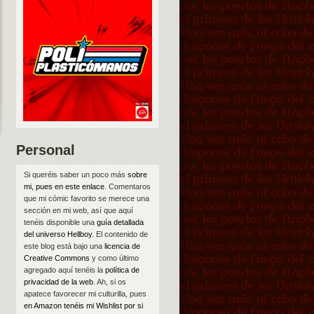
Personal
Si queréis saber un poco más
sobre
mi, pues en este enlace
. Comentaros
que mi cómic favorito se merece una
sección en mi web, así que aquí
tenéis disponible una
guía detallada
del universo Hellboy
. El contenido de
este blog está bajo una
licencia de
Creative Commons
y como último
agregado aquí tenéis la
política de
privacidad de la web
. Ah, si os
apatece favorecer mi culturilla, pues
en Amazon tenéis mi Wishlist por si