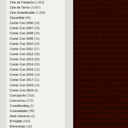
Cine de Fantasía
(1.923)
Cine de Terror
(3.597)
Cine Inclasificable
(1.204)
Cloverfield
(95)
Comic-Con 2006
(10)
Comic-Con 2007
(20)
Comic-Con 2008
(20)
Comic-Con 2009
(31)
Comic-Con 2010
(42)
Comic-Con 2011
(27)
Comic-Con 2012
(36)
Comic-Con 2013
(65)
Comic-Con 2014
(26)
Comic-Con 2015
(12)
Comic-Con 2016
(13)
Comic-Con 2017
(11)
Comic-Con 2018
(12)
Comic-Con 2019
(6)
Concept Art
(316)
Concursos
(172)
Crowdfunding
(1)
Curiosidades
(99)
Dark Universe
(2)
El Hobbit
(153)
Entrevistas
(16)