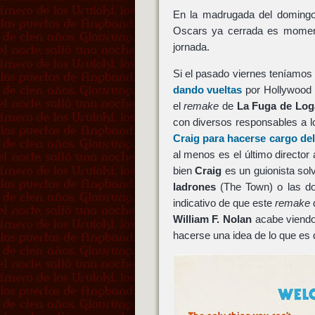
En la madrugada del domingo 
Oscars ya cerrada es moment
jornada.
Si el pasado viernes teníamo
dando vueltas
por Hollywoo
el
remake
de
La Fuga de Log
con diversos responsables a l
Craig
para hacerse cargo del
al menos es el último director
bien
Craig
es un guionista sol
ladrones
(The Town) o las do
indicativo de que este
remake
d
William F. Nolan
acabe viendo 
hacerse una idea de lo que es 