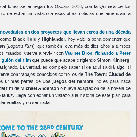
al lunes se entregan los Oscars 2018, con la Quiniela de los
o de echar un vistazo a esas otras noticias que amenizan la
s
novedades en dos proyectos que llevan cerca de una década
d como
Black Hole
y
Highlander
, hoy vale la pena comentar que
an
(
Logan’s Run
), que también lleva más de diez años a tumbos
os mandos, vuelve a revivir con
Warner Bros.
fichando a
Peter
 guión del film
que puede que acabe dirigiendo
Simon Kinberg
,
 asignado. La verdad, es complejo saber si de aquí saldrá algo, si
vente con trabajos conocidos como los de
The Town: Ciudad de
s últimas partes de
Los juegos del hambre
, no es para nada
el film de
Michael Anderson
o nueva adaptación de la novela de
la luz. Llega con echar un vistazo a la historia de este plan para
dar vueltas y no ser nada.