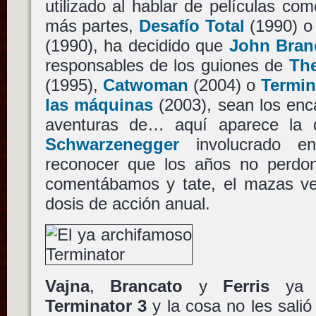
utilizado al hablar de películas co
más partes,
Desafío Total
(1990) 
(1990), ha decidido que
John Bran
responsables de los guiones de
Th
(1995),
Catwoman
(2004) o
Termin
las máquinas
(2003), sean los enc
aventuras de… aquí aparece la 
Schwarzenegger
involucrado e
reconocer que los años no perdo
comentábamos y tate, el mazas v
dosis de acción anual.
Vajna
,
Brancato
y
Ferris
ya t
Terminator 3
y la cosa no les sali