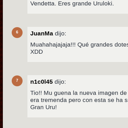
Vendetta. Eres grande Uruloki.
6
JuanMa
dijo:
Muahahajajaja!!! Qué grandes dote
XDD
7
n1c0l45
dijo:
Tio!! Mu guena la nueva imagen de a
era tremenda pero con esta se ha 
Gran Uru!