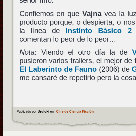
señor mío.
Confiemos en que
Vajna
vea la lu
producto porque, o despierta, o no
la línea de
Instínto Básico 2
(
comentan lo peor de lo peor…
Nota
: Viendo el otro día la de
pusieron varios trailers, el mejor d
El Laberinto de Fauno
(2006) de
G
me cansaré de repetirlo pero la co
Publicado por
Uruloki
en
Cine de Ciencia Ficción
.