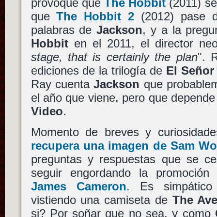
provoque que
The Hobbit
(2011) se
que
The Hobbit 2
(2012) pase d
palabras de
Jackson
, y a la preg
Hobbit
en el 2011, el director ne
stage, that is certainly the plan
". 
ediciones de la trilogía de
El Señor 
Ray cuenta
Jackson
que probablem
el año que viene, pero que depende
Video
.
Momento de breves y curiosidad
recupera una imagen de Sam Wo
preguntas y respuestas que se ce
seguir engordando la promoció
James Cameron
. Es simpátic
vistiendo una camiseta de
The Av
si? Por soñar que no sea, y como