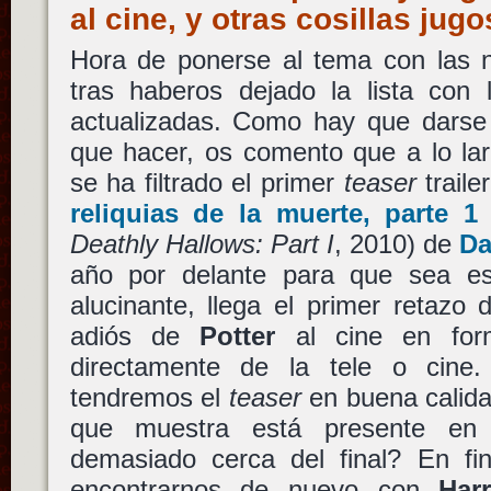
al cine, y otras cosillas ju
Hora de ponerse al tema con las n
tras haberos dejado la lista con 
actualizadas. Como hay que darse
que hacer, os comento que a lo la
se ha filtrado el primer
teaser
traile
reliquias de la muerte, parte 1
Deathly Hallows: Part I
, 2010) de
Da
año por delante para que sea es
alucinante, llega el primer retazo 
adiós de
Potter
al cine en fo
directamente de la tele o cin
tendremos el
teaser
en buena calida
que muestra está presente en
demasiado cerca del final? En fin
encontrarnos de nuevo con
Har