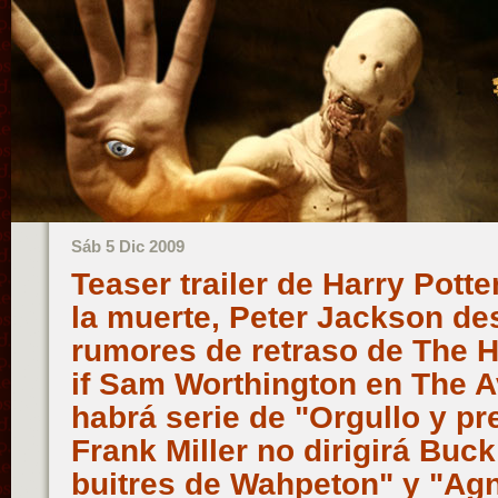
Sáb 5 Dic 2009
Teaser trailer de Harry Potter
la muerte, Peter Jackson de
rumores de retraso de The H
if Sam Worthington en The 
habrá serie de "Orgullo y pr
Frank Miller no dirigirá Buc
buitres de Wahpeton" y "Agn