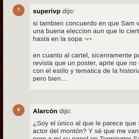
7
superivp
dijo:
si tambien concuerdo en que Sam w
una buena eleccion aun que lo cier
hasta en la sopa ¬¬
en cuanto al cartel, sicenramente 
revista que un poster, aprte que no
con el estilo y tematica de la histor
pero bien…
8
Alarcón
dijo:
¿Soy el único al que le parece qu
actor del montón? Y sé que me van 
pero a mí su papel en Terminator Sa