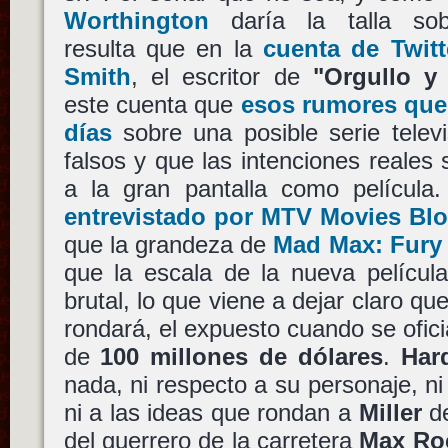
Worthington
daría la talla sob
resulta que en la
cuenta de Twit
Smith
, el escritor de
"Orgullo y
este cuenta que
esos rumores que
días
sobre una posible serie telev
falsos y que las intenciones reales 
a la gran pantalla como película
entrevistado por MTV Movies Bl
que la grandeza de
Mad Max: Fury
que la escala de la nueva pelícu
brutal, lo que viene a dejar claro qu
rondará, el expuesto cuando se ofici
de
100 millones de dólares
.
Har
nada, ni respecto a su personaje, ni
ni a las ideas que rondan a
Miller
de
del guerrero de la carretera
Max Ro