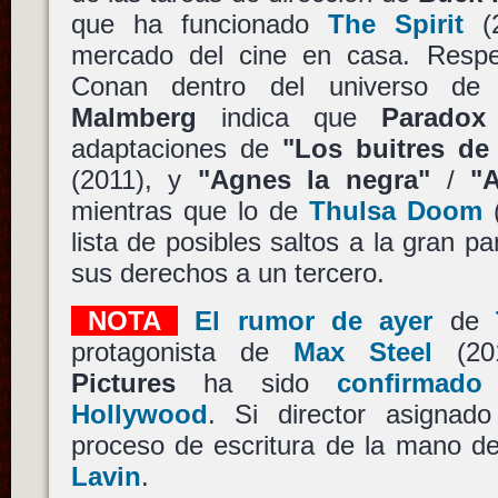
que ha funcionado
The Spirit
(2
mercado del cine en casa. Respe
Conan dentro del universo d
Malmberg
indica que
Paradox
adaptaciones de
"Los buitres d
(2011), y
"Agnes la negra"
/
"
mientras que lo de
Thulsa Doom
(
lista de posibles saltos a la gran pa
sus derechos a un tercero.
NOTA
El rumor de ayer
de
protagonista de
Max Steel
(20
Pictures
ha sido
confirmado
Hollywood
. Si director asignad
proceso de escritura de la mano d
Lavin
.