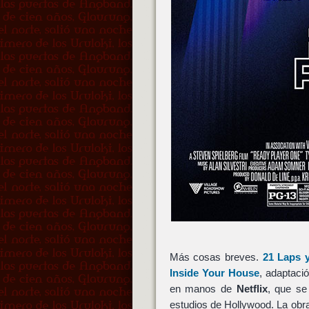
Más cosas breves.
21 Laps
Inside Your House
, adaptac
en manos de
Netflix
, que se
estudios de Hollywood. La obr