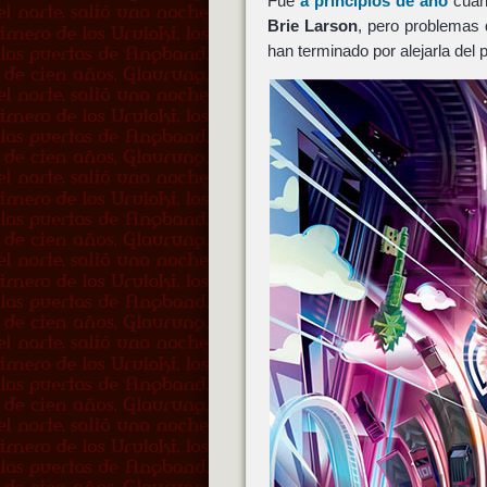
Fue
a principios de año
cuan
Brie Larson
, pero problemas
han terminado por alejarla del 