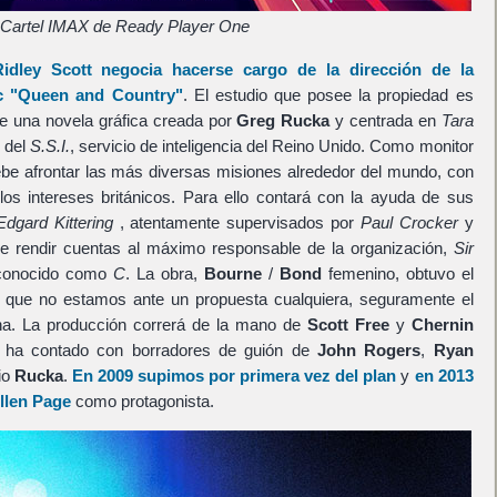
Cartel IMAX de Ready Player One
Ridley Scott
negocia hacerse cargo de la dirección de la
ic
"Queen and Country"
. El estudio que posee la propiedad es
de una novela gráfica creada por
Greg Rucka
y centrada en
Tara
e del
S.S.I.
, servicio de inteligencia del Reino Unido. Como monitor
be afrontar las más diversas misiones alrededor del mundo, con
 los intereses británicos. Para ello contará con la ayuda de sus
Edgard Kittering
, atentamente supervisados por
Paul Crocker
y
e rendir cuentas al máximo responsable de la organización,
Sir
conocido como
C
. La obra,
Bourne
/
Bond
femenino, obtuvo el
o que no estamos ante un propuesta cualquiera, seguramente el
ha. La producción correrá de la mano de
Scott Free
y
Chernin
n ha contado con borradores de guión de
John Rogers
,
Ryan
io
Rucka
.
En 2009 supimos por primera vez del plan
y
en 2013
llen Page
como protagonista.