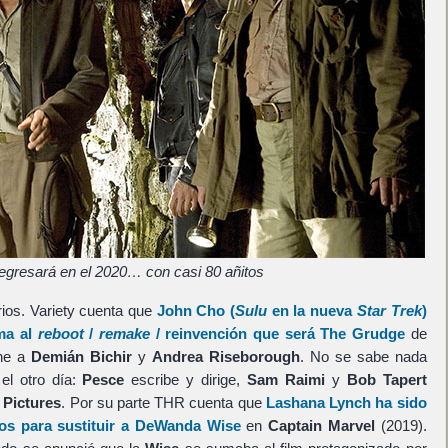
regresará en el 2020… con casi 80 añitos
ios. Variety cuenta que
John Cho
(
Sulu
en la nueva
Star Trek
)
ma al
reboot
/
remake
/ reinvención que será
The Grudge
de
une a
Demián Bichir
y
Andrea Riseborough
. No se sabe nada
el otro día:
Pesce
escribe y dirige,
Sam Raimi
y
Bob Tapert
Pictures
. Por su parte THR cuenta que
Lashana Lynch
ha sido
os
para sustituir a
DeWanda Wise
en
Captain Marvel
(2019).