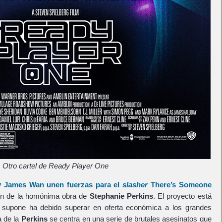
Otro cartel de Ready Player One
y
James Wan
unen fuerzas para el
slasher
There’s Someone
ión de la homónima obra de
Stephanie Perkins
. El proyecto está
 supone ha debido superar en oferta económica a los grandes
a de la
Perkins
se centra en una serie de brutales asesinatos que