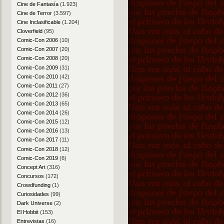
Cine de Fantasía
(1.923)
Cine de Terror
(3.597)
Cine Inclasificable
(1.204)
Cloverfield
(95)
Comic-Con 2006
(10)
Comic-Con 2007
(20)
Comic-Con 2008
(20)
Comic-Con 2009
(31)
Comic-Con 2010
(42)
Comic-Con 2011
(27)
Comic-Con 2012
(36)
Comic-Con 2013
(65)
Comic-Con 2014
(26)
Comic-Con 2015
(12)
Comic-Con 2016
(13)
Comic-Con 2017
(11)
Comic-Con 2018
(12)
Comic-Con 2019
(6)
Concept Art
(316)
Concursos
(172)
Crowdfunding
(1)
Curiosidades
(99)
Dark Universe
(2)
El Hobbit
(153)
Entrevistas
(16)