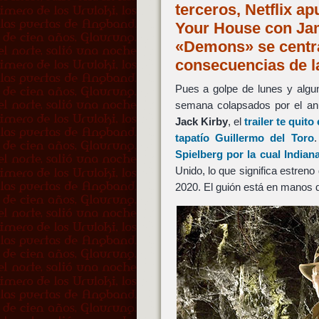
terceros, Netflix a
Your House con Jam
«Demons» se centra
consecuencias de la
Pues a golpe de lunes y algun
semana colapsados por el a
Jack Kirby
, el
trailer te quito
tapatío
Guillermo del Toro
Spielberg
por la cual
Indian
Unido, lo que significa estreno
2020. El guión está en manos