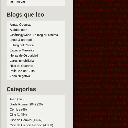
las moscas
.
Blogs que leo
Almas Oscuras
Aullidos.com
CinéBlogywood. Le blog du cinéma
uncut & unrated!
El blog del Chacal
Espacio Marvelita
Horas de Oscuridad
Lares inmobiliaria
Nido de Cuervos
Películas de Culto
Zona Negativa
Categorías
Alien
(146)
Blade Runner 2049
(20)
Cómics
(49)
Cine
(1.454)
Cine de Cómics
(4.637)
Cine de Ciencia Ficción
(4.058)