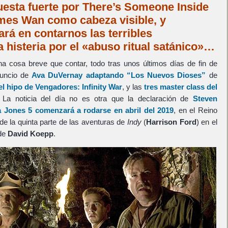
puesta fuerte por There’s Someone Inside
es Wan como cabeza visible, y
rá en contarnos las terribles
 histeria por el «abuso ritual satánico»…
a cosa breve que contar, todo tras unos últimos días de fin de
nuncio de
Ava DuVernay
adaptando
“Los Nuevos Dioses”
de
 el hipo de
Vengadores: Infinity War
, y las
tres master class del
. La noticia del día no es otra que la declaración de
Steven
a Jones
5 comenzará a rodarse en abril del 2019
, en el Reino
 de la quinta parte de las aventuras de
Indy
(
Harrison Ford
) en el
 de
David Koepp
.