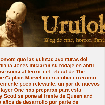
omete que las quintas aventuras del
diana Jones iniciarán su rodaje en abril
se suma al terror del reboot de The
e Captain Marvel intercambia un cromo
temente poco relevante, un par de nuevos
Player One nos preparan para esta
y Scott se pone al frente de Queen and
0 años de desarrollo por parte de