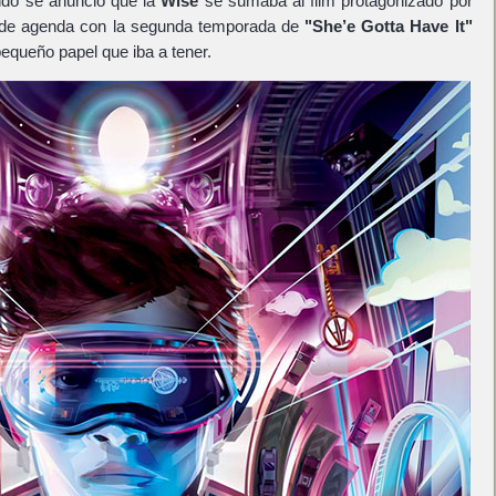
do se anunció que la
Wise
se sumaba al film protagonizado por
 de agenda con la segunda temporada de
"She’e Gotta Have It"
pequeño papel que iba a tener.