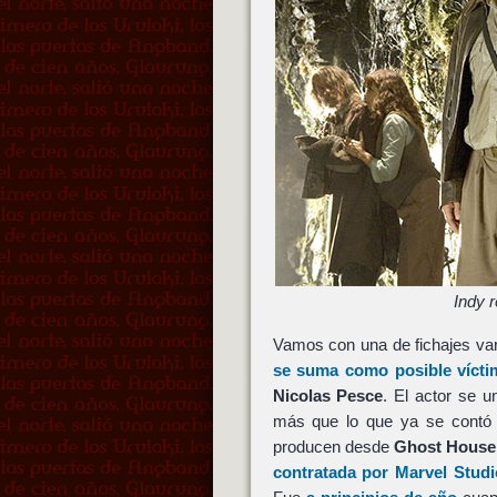
Indy 
Vamos con una de fichajes var
se suma como posible vícti
Nicolas Pesce
. El actor se 
más que lo que ya se contó 
producen desde
Ghost House 
contratada por
Marvel Studi