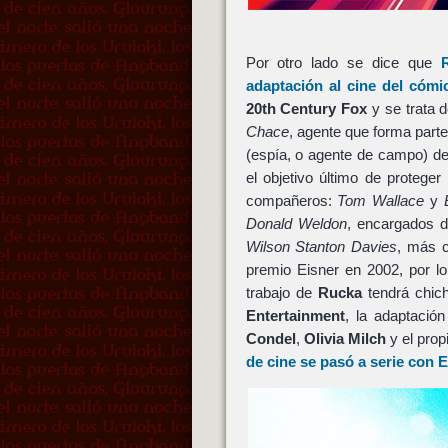
Por otro lado se dice que
adaptación al cine del cóm
20th Century Fox
y se trata 
Chace
, agente que forma part
(espía, o agente de campo) de
el objetivo último de proteger
compañeros:
Tom Wallace
y
Donald Weldon
, encargados d
Wilson Stanton Davies
, más 
premio Eisner en 2002, por l
trabajo de
Rucka
tendrá chic
Entertainment
, la adaptació
Condel
,
Olivia Milch
y el prop
de cine se pasó a serie con
E