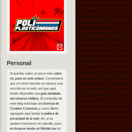
Personal
Si queréis saber un poco más
sobre
mi, pues en este enlace
. Comentaros
que mi cómic favorito se merece una
sección en mi web, así que aquí
tenéis disponible una
guía detallada
del universo Hellboy
. El contenido de
este blog está bajo una
licencia de
Creative Commons
y como último
agregado aquí tenéis la
política de
privacidad de la web
. Ah, si os
apatece favorecer mi culturilla, pues
en Amazon tenéis mi Wishlist por si