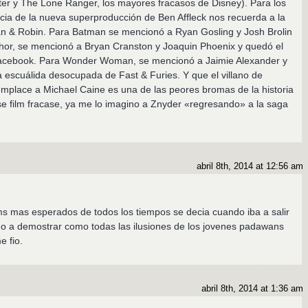
er y The Lone Ranger, los mayores fracasos de Disney). Para los
icia de la nueva superproducción de Ben Affleck nos recuerda a la
n & Robin. Para Batman se mencionó a Ryan Gosling y Josh Brolin
thor, se mencionó a Bryan Cranston y Joaquin Phoenix y quedó el
e facebook. Para Wonder Woman, se mencionó a Jaimie Alexander y
a escuálida desocupada de Fast & Furies. Y que el villano de
place a Michael Caine es una de las peores bromas de la historia
 film fracase, ya me lo imagino a Znyder «regresando» a la saga
abril 8th, 2014 at 12:56 am
lms mas esperados de todos los tiempos se decia cuando iba a salir
vino a demostrar como todas las ilusiones de los jovenes padawans
 fio.
abril 8th, 2014 at 1:36 am