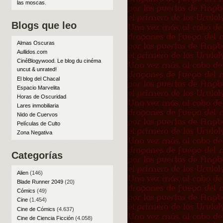
las moscas
.
Blogs que leo
Almas Oscuras
Aullidos.com
CinéBlogywood. Le blog du cinéma
uncut & unrated!
El blog del Chacal
Espacio Marvelita
Horas de Oscuridad
Lares inmobiliaria
Nido de Cuervos
Películas de Culto
Zona Negativa
Categorías
Alien
(146)
Blade Runner 2049
(20)
Cómics
(49)
Cine
(1.454)
Cine de Cómics
(4.637)
Cine de Ciencia Ficción
(4.058)