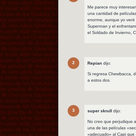
Me parece muy interesant
una cantidad de películas
enorme, aunque yo veré l
Superman y el enfrentam
el Soldado de Invierno,
2
Repian
dijo:
Si regresa Chewbacca, d
a estos dos.
3
super skrull
dijo:
No creo que perjudique a
una de las películas «s
«adecuado» al Capi que a