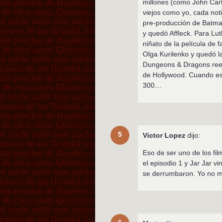
millones (como John Cart
viejos como yo, cada not
pre-producción de Batma
y quedó Affleck. Para Lu
niñato de la película d
Olga Kurilenko y quedó l
Dungeons & Dragons reem
de Hollywood. Cuando ese
300…
5
Victor Lopez
dijo:
Eso de ser uno de los fi
el episodio 1 y Jar Jar 
se derrumbaron. Yo no me