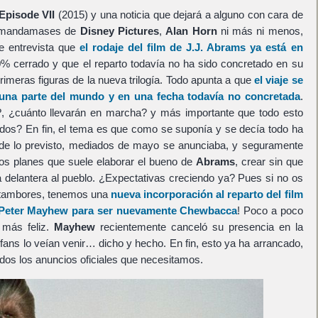
Episode VII
(2015) y una noticia que dejará a alguno con cara de
s mandamases de
Disney Pictures
,
Alan Horn
ni más ni menos,
te entrevista que
el rodaje del film de
J.J. Abrams
ya está en
0% cerrado y que el reparto todavía no ha sido concretado en su
 primeras figuras de la nueva trilogía. Todo apunta a que
el viaje se
una parte del mundo y en una fecha todavía no concretada
.
?, ¿cuánto llevarán en marcha? y más importante que todo esto
ados? En fin, el tema es que como se suponía y se decía todo ha
e lo previsto, mediados de mayo se anunciaba, y seguramente
os planes que suele elaborar el bueno de
Abrams
, crear sin que
a delantera al pueblo. ¿Expectativas creciendo ya? Pues si no os
de tambores, tenemos una
nueva incorporación al reparto del film
Peter Mayhew
para ser nuevamente
Chewbacca
! Poco a poco
 más feliz.
Mayhew
recientemente canceló su presencia en la
fans lo veían venir… dicho y hecho. En fin, esto ya ha arrancado,
dos los anuncios oficiales que necesitamos.