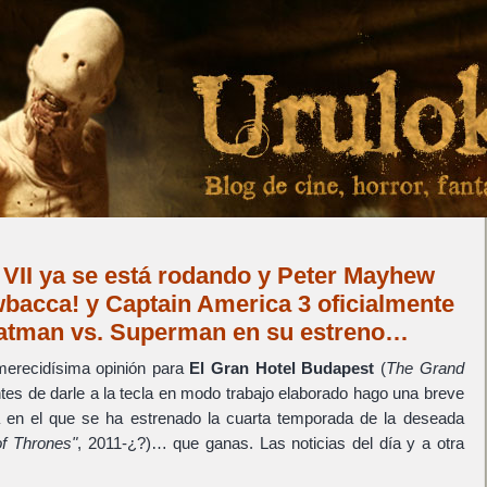
 VII ya se está rodando y Peter Mayhew
acca! y Captain America 3 oficialmente
 Batman vs. Superman en su estreno…
merecidísima opinión para
El Gran Hotel Budapest
(
The Grand
ntes de darle a la tecla en modo trabajo elaborado hago una breve
ía en el que se ha estrenado la cuarta temporada de la deseada
f Thrones"
, 2011-¿?)… que ganas. Las noticias del día y a otra