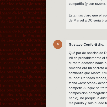
compañía (y con razón).
Esta mas claro que el ag
de Marvel a DC seria bru
4
Gustavo Conforti
dijo:
Qué par de noticias de D
VII es probablemente el 
durante décadas nadie pe
America era un secreto 
confianza que Marvel Stu
mundo! De todos modos, y
fecha «reservada» desde 
competir. Aunque se trat
composición demográfica 
nadie), no porque la Jus
malparido y sólo puede t