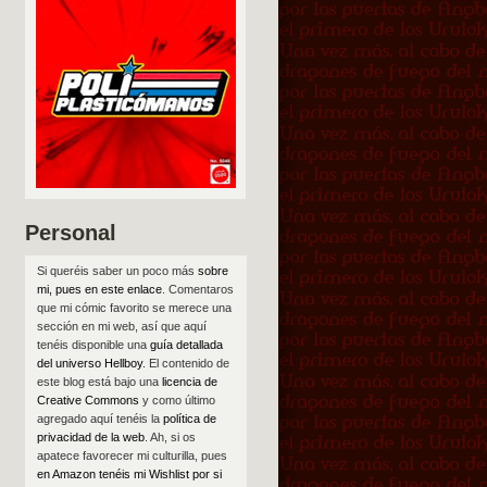
Personal
Si queréis saber un poco más
sobre
mi, pues en este enlace
. Comentaros
que mi cómic favorito se merece una
sección en mi web, así que aquí
tenéis disponible una
guía detallada
del universo Hellboy
. El contenido de
este blog está bajo una
licencia de
Creative Commons
y como último
agregado aquí tenéis la
política de
privacidad de la web
. Ah, si os
apatece favorecer mi culturilla, pues
en Amazon tenéis mi Wishlist por si