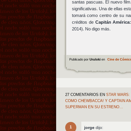
santas pascuas. El nuevo fil
significativas. Una de ellas es
tomará como centro de su narr
créditos de
Capitán América:
2014). No digo más.
Publicado por
Uruloki
en
Cine de Cómic
27 COMENTARIOS
EN
STAR WARS: 
COMO CHEWBACCA! Y CAPTAIN AM
SUPERMAN EN SU ESTRENO…
1
jorge
dijo: