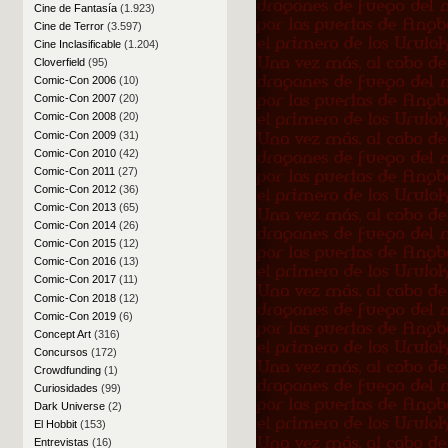
Cine de Fantasía
(1.923)
Cine de Terror
(3.597)
Cine Inclasificable
(1.204)
Cloverfield
(95)
Comic-Con 2006
(10)
Comic-Con 2007
(20)
Comic-Con 2008
(20)
Comic-Con 2009
(31)
Comic-Con 2010
(42)
Comic-Con 2011
(27)
Comic-Con 2012
(36)
Comic-Con 2013
(65)
Comic-Con 2014
(26)
Comic-Con 2015
(12)
Comic-Con 2016
(13)
Comic-Con 2017
(11)
Comic-Con 2018
(12)
Comic-Con 2019
(6)
Concept Art
(316)
Concursos
(172)
Crowdfunding
(1)
Curiosidades
(99)
Dark Universe
(2)
El Hobbit
(153)
Entrevistas
(16)