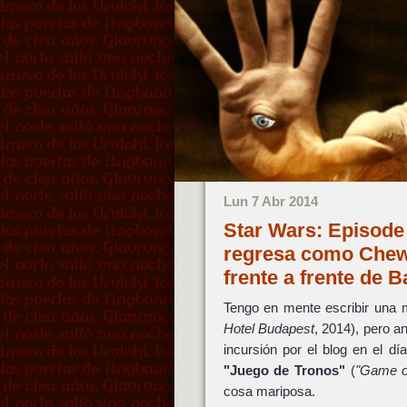
Lun 7 Abr 2014
Star Wars: Episode
regresa como Chewb
frente a frente de
Tengo en mente escribir una 
Hotel Budapest
, 2014), pero a
incursión por el blog en el d
"Juego de Tronos"
(
"Game o
cosa mariposa.