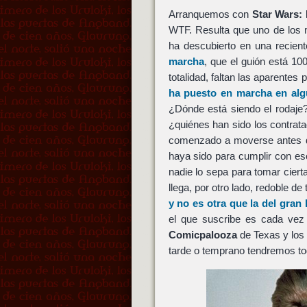
Arranquemos con
Star Wars: 
WTF. Resulta que uno de lo
ha descubierto en una recien
marcha
, que el guión está 10
totalidad, faltan las aparentes
ha puesto en marcha en alg
¿Dónde está siendo el rodaje
¿quiénes han sido los contrat
comenzado a moverse antes d
haya sido para cumplir con es
nadie lo sepa para tomar ciert
llega, por otro lado, redoble 
y no es otra que la del gran
el que suscribe es cada vez
Comicpalooza
de Texas y los 
tarde o temprano tendremos to