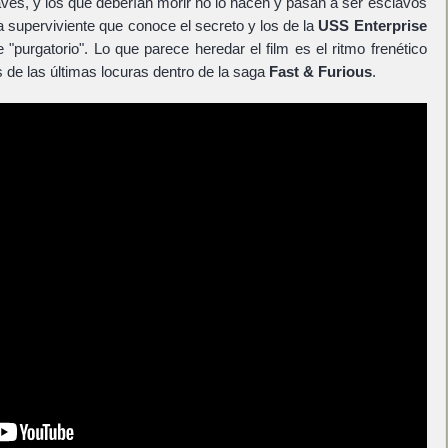
ves, y los que deberían morir no lo hacen y pasan a ser esclavos
 superviviente que conoce el secreto y los de la
USS Enterprise
 "purgatorio". Lo que parece heredar el film es el ritmo frenético
s de las últimas locuras dentro de la saga
Fast & Furious
.