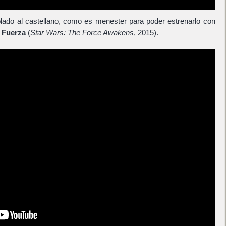
blado al castellano, como es menester para poder estrenarlo con
a Fuerza
(
Star Wars: The Force Awakens
, 2015).