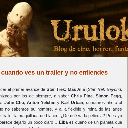
, cuando ves un trailer y no entiendes
cer el primer avance de
Star Trek: Más Allá
(
Star Trek Beyond
,
onizada por los de siempre, a saber
Chris Pine
,
Simon Pegg
,
a
,
John Cho
,
Anton Yelchin
y
Karl Urban
, sumamos ahora al
ue no sabemos su nombre, y a la flexible y reina de las artes
el trailer la maquillada de blanco. ¿De qué va la película? Pues yo
er parece dejarlo un poco claro…
Elba
es dueño de un planeta que