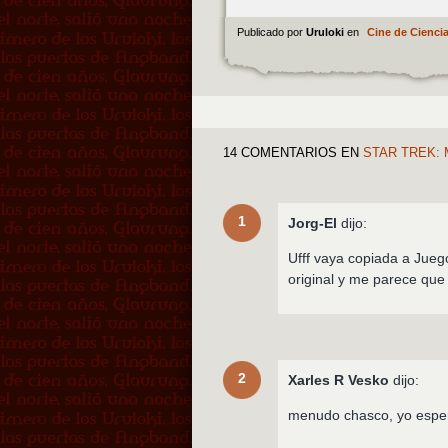
Publicado por
Uruloki
en
Cine de Ciencia
14 COMENTARIOS
EN
STAR TREK: 
1
Jorg-El
dijo:
Ufff vaya copiada a Jueg
original y me parece que 
2
Xarles R Vesko
dijo:
menudo chasco, yo esper