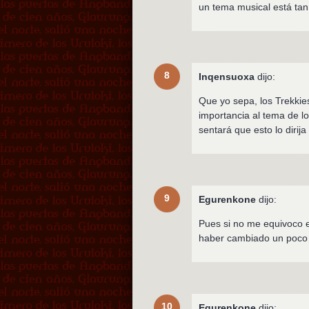
un tema musical está tan
8
Inqensuoxa
dijo:
Que yo sepa, los Trekkies
importancia al tema de lo
sentará que esto lo dirij
9
Egurenkone
dijo:
Pues si no me equivoco en
haber cambiado un poc
10
Egurenkone
dijo: