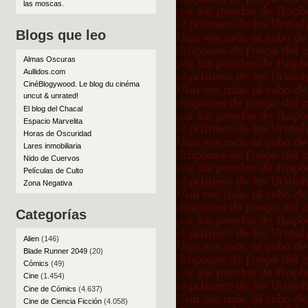
las moscas
.
Blogs que leo
Almas Oscuras
Aullidos.com
CinéBlogywood. Le blog du cinéma
uncut & unrated!
El blog del Chacal
Espacio Marvelita
Horas de Oscuridad
Lares inmobiliaria
Nido de Cuervos
Películas de Culto
Zona Negativa
Categorías
Alien
(146)
Blade Runner 2049
(20)
Cómics
(49)
Cine
(1.454)
Cine de Cómics
(4.637)
Cine de Ciencia Ficción
(4.058)