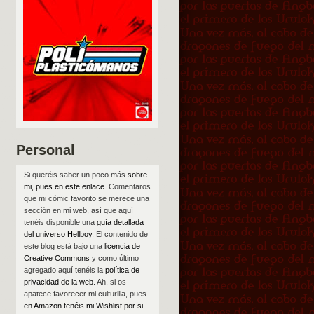
Personal
Si queréis saber un poco más
sobre
mi, pues en este enlace
. Comentaros
que mi cómic favorito se merece una
sección en mi web, así que aquí
tenéis disponible una
guía detallada
del universo Hellboy
. El contenido de
este blog está bajo una
licencia de
Creative Commons
y como último
agregado aquí tenéis la
política de
privacidad de la web
. Ah, si os
apatece favorecer mi culturilla, pues
en Amazon tenéis mi Wishlist por si