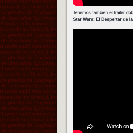
Tenemos también el trailer do
Star Wars: El Despertar de l