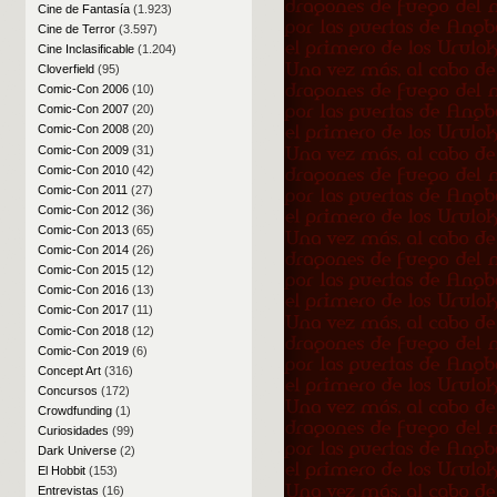
Cine de Fantasía
(1.923)
Cine de Terror
(3.597)
Cine Inclasificable
(1.204)
Cloverfield
(95)
Comic-Con 2006
(10)
Comic-Con 2007
(20)
Comic-Con 2008
(20)
Comic-Con 2009
(31)
Comic-Con 2010
(42)
Comic-Con 2011
(27)
Comic-Con 2012
(36)
Comic-Con 2013
(65)
Comic-Con 2014
(26)
Comic-Con 2015
(12)
Comic-Con 2016
(13)
Comic-Con 2017
(11)
Comic-Con 2018
(12)
Comic-Con 2019
(6)
Concept Art
(316)
Concursos
(172)
Crowdfunding
(1)
Curiosidades
(99)
Dark Universe
(2)
El Hobbit
(153)
Entrevistas
(16)