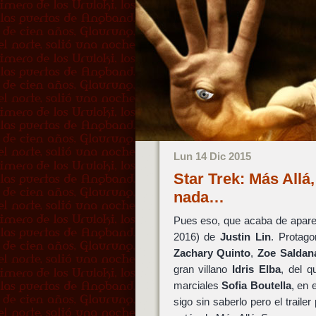
Lun 14 Dic 2015
Star Trek: Más Allá
nada…
Pues eso, que acaba de apare
2016) de
Justin Lin
. Protag
Zachary Quinto
,
Zoe Saldan
gran villano
Idris Elba
, del q
marciales
Sofia Boutella
, en 
sigo sin saberlo pero el trail