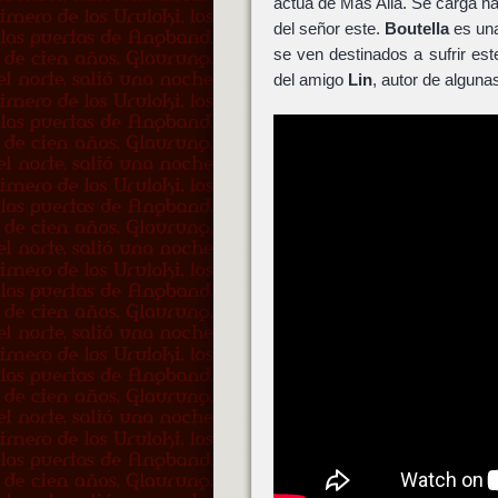
actúa de Más Allá. Se carga na
del señor este.
Boutella
es una
se ven destinados a sufrir este
del amigo
Lin
, autor de alguna