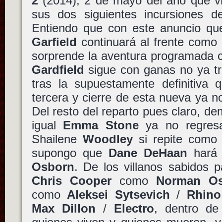
2
(2014), 2 de mayo del año que v
sus dos siguientes incursiones d
Entiendo que con este anuncio q
Garfield
continuará al frente como
sorprende la aventura programada
Gardfield
sigue con ganas no ya tr
tras la supuestamente definitiva 
tercera y cierre de esta nueva ya no 
Del resto del reparto pues claro, de
igual
Emma Stone
ya no regre
Shailene
Woodley
si repite com
supongo que
Dane DeHaan
hará 
Osborn
. De los villanos sabidos p
Chris Cooper
como
Norman Os
como
Aleksei Sytsevich
/
Rhino
Max Dillon
/
Electro
, dentro d