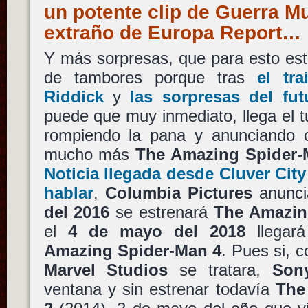
un potente clip de Guerra Mu
extraño de Europa Report…
Y más sorpresas, que para esto es
de tambores porque tras
el tra
Riddick
y
las sorpresas del fu
puede que muy inmediato, llega el 
rompiendo la pana y anunciando o
mucho más
The Amazing Spider
Noticia llegada desde Cluver Cit
hablar
,
Columbia Pictures
anunci
del 2016
se estrenará
The Amazin
el
4 de mayo del 2018
llegará
Amazing Spider-Man 4
. Pues si, 
Marvel Studios
se tratara,
Son
ventana y sin estrenar todavía
The