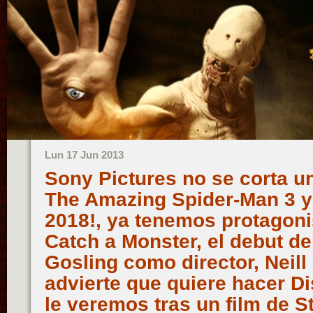
Lun 17 Jun 2013
Sony Pictures no se corta u
The Amazing Spider-Man 3 y 
2018!, ya tenemos protagoni
Catch a Monster, el debut de
Gosling como director, Nei
advierte que quiere hacer Di
le veremos tras un film de S