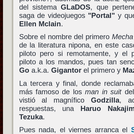
del sistema
GLaDOS
, que perten
saga de videojuegos
"Portal"
y que
Ellen Mclain
.
Sobre el nombre del primero
Mecha
de la literatura nipona, en este ca
piloto pero si remotamente, y el 
piloto a los mandos, pues tan sen
Go
a.k.a.
Gigantor
el primero y
Maz
La tercera y final, donde reclama
más famoso de los
man in suit
del
vistió al magnífico
Godzilla
, a
respuestas, una
Haruo Nakaji
Tezuka
.
Pues nada, el viernes arranca el