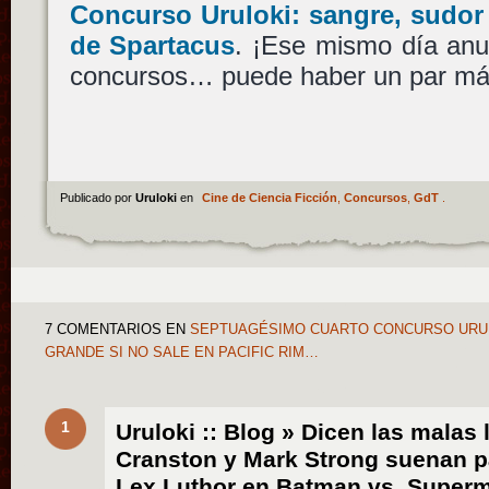
Concurso Uruloki: sangre, sudor y
de Spartacus
. ¡Ese mismo día anu
concursos… puede haber un par má
Publicado por
Uruloki
en
Cine de Ciencia Ficción
,
Concursos
,
GdT
.
7 COMENTARIOS
EN
SEPTUAGÉSIMO CUARTO CONCURSO URULO
GRANDE SI NO SALE EN PACIFIC RIM…
1
Uruloki :: Blog » Dicen las malas
Cranston y Mark Strong suenan p
Lex Luthor en Batman vs. Superma