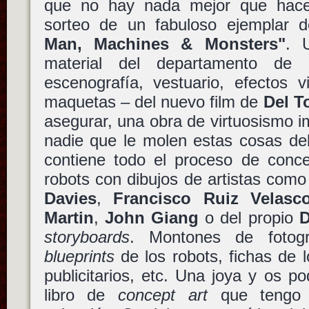
que no hay nada mejor que hacer
sorteo de un fabuloso ejemplar d
Man, Machines & Monsters"
. 
material del departamento d
escenografía, vestuario, efectos 
maquetas – del nuevo film de
Del T
asegurar, una obra de virtuosismo 
nadie que le molen estas cosas deb
contiene todo el proceso de conc
robots con dibujos de artistas com
Davies
,
Francisco Ruiz Velasc
Martin
,
John Giang
o del propio
D
storyboards
. Montones de fotogr
blueprints
de los robots, fichas de l
publicitarios, etc. Una joya y os po
libro de
concept art
que tengo 