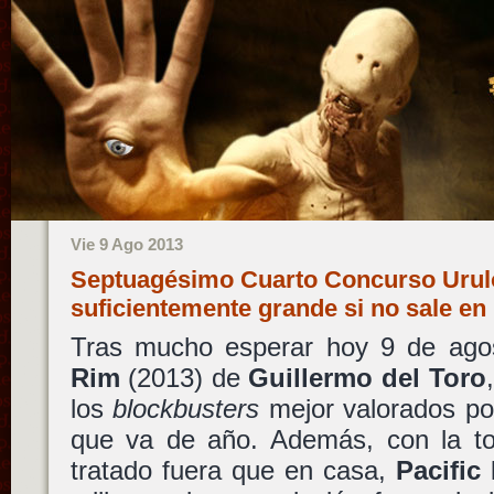
Vie 9 Ago 2013
Septuagésimo Cuarto Concurso Urulo
suficientemente grande si no sale en
Tras mucho esperar hoy 9 de ago
Rim
(2013) de
Guillermo del Toro
los
blockbusters
mejor valorados por 
que va de año. Además, con la ton
tratado fuera que en casa,
Pacific