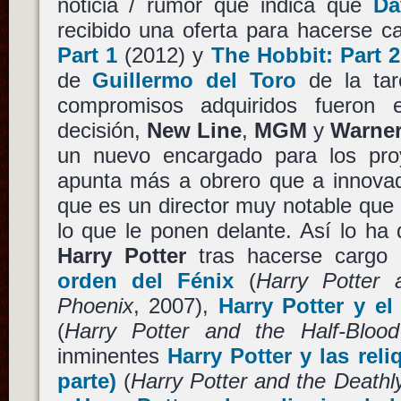
noticia / rumor que indica que
Da
recibido una oferta para hacerse
Part 1
(2012) y
The Hobbit: Part 2
de
Guillermo del Toro
de la tare
compromisos adquiridos fueron 
decisión,
New Line
,
MGM
y
Warner
un nuevo encargado para los pr
apunta más a obrero que a innovad
que es un director muy notable que
lo que le ponen delante. Así lo ha
Harry Potter
tras hacerse cargo
orden del Fénix
(
Harry Potter 
Phoenix
, 2007),
Harry Potter y el
(
Harry Potter and the Half-Blood
inminentes
Harry Potter y las reli
parte)
(
Harry Potter and the Deathly