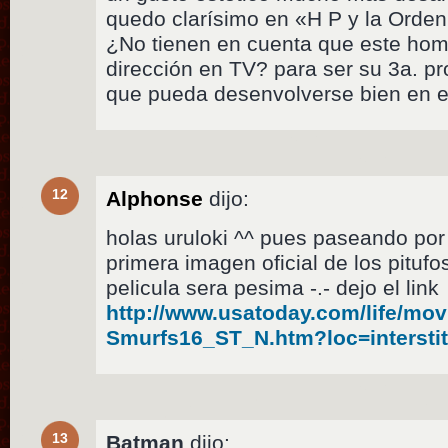
quedo clarísimo en «H P y la Orden
¿No tienen en cuenta que este hom
dirección en TV? para ser su 3a. pr
que pueda desenvolverse bien en el
12
Alphonse
dijo:
holas uruloki ^^ pues paseando por
primera imagen oficial de los pitu
pelicula sera pesima -.- dejo el link
http://www.usatoday.com/life/mov
Smurfs16_ST_N.htm?loc=interstit
13
Batman
dijo: