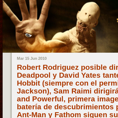
Mar 15 Jun 2010
Robert Rodriguez posible di
Deadpool y David Yates tant
Hobbit (siempre con el perm
Jackson), Sam Raimi dirigir
and Powerful, primera image
batería de descubrimientos 
Ant-Man y Fathom siguen s