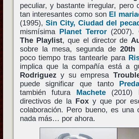
peculiar, y bastante irregular, pero
tan interesantes como son
El maria
(1995),
Sin City, Ciudad del peca
mismísima
Planet Terror
(2007). 
The Playlist
, que el director de
Au
sobre la mesa, segunda de
20th
poco tiempo tras tantearle para
Ri
implica que la compañía está a gu
Rodriguez
y su empresa
Troubl
puede significar que tanto
Preda
también futura
Machete
(2010) 
directivos de la
Fox
y que por eso
colaboración. Pero bueno, es una 
nada más… por ahora.