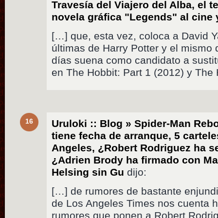
Travesía del Viajero del Alba, el t
novela gráfica "Legends" al cine 
[…] que, esta vez, coloca a David Ya
últimas de Harry Potter y el mism
días suena como candidato a sustitu
en The Hobbit: Part 1 (2012) y The 
16
Uruloki :: Blog » Spider-Man Rebo
tiene fecha de arranque, 5 cartele
Angeles, ¿Robert Rodriguez ha s
¿Adrien Brody ha firmado con Ma
Helsing sin Gu
dijo:
[…] de rumores de bastante enjund
de Los Angeles Times nos cuenta h
rumores que ponen a Robert Rodrigu