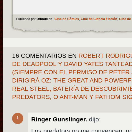
Publicado por
Uruloki
en
Cine de Cómics
,
Cine de Ciencia Ficción
,
Cine de 
16 COMENTARIOS
EN
ROBERT RODRIGU
DE DEADPOOL Y DAVID YATES TANTEA
(SIEMPRE CON EL PERMISO DE PETER 
DIRIGIRÁ OZ: THE GREAT AND POWERF
REAL STEEL, BATERÍA DE DESCUBRIM
PREDATORS, O ANT-MAN Y FATHOM S
1
Ringer Gunslinger.
dijo:
Los predators no me convencen, no s