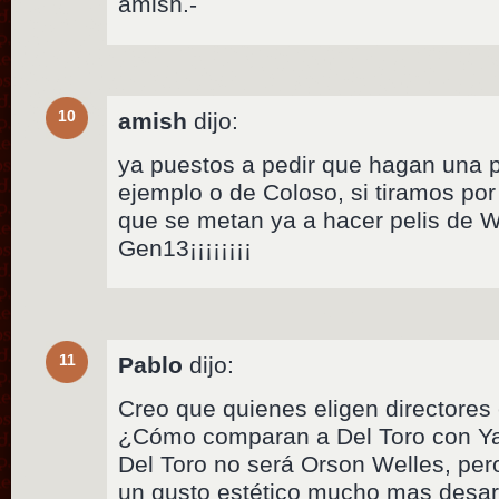
amish.-
10
amish
dijo:
ya puestos a pedir que hagan una p
ejemplo o de Coloso, si tiramos por e
que se metan ya a hacer pelis de W
Gen13¡¡¡¡¡¡¡¡
11
Pablo
dijo:
Creo que quienes eligen directore
¿Cómo comparan a Del Toro con Y
Del Toro no será Orson Welles, per
un gusto estético mucho mas desarr