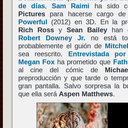
de días
,
Sam Raimi
ha sido c
Pictures
para hacerse cargo d
Powerful
(2012) en 3D. En la pres
Rich Ross
y
Sean Bailey
han c
Robert Downey Jr.
no está tod
probablemente el guión de
Mitche
sea reescrito.
Entrevistada p
Megan Fox
ha prometido que
Fat
al cine del cómic de
Michae
preproducción y que tarde o tempr
gran pantalla. Salvo sorpresa la
que ella será
Aspen Matthews
.