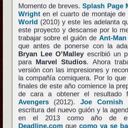
Momento de breves.
Splash Page 
Wright
en el cuarto de montaje d
World
(2010) y este les adelanta q
este proyecto y descanse por lo m
trabajar sobre el guión de
Ant-Man
que antes de ponerse con la ada
Bryan Lee O’Malley
escribió un p
para
Marvel Studios
. Ahora tra
versión con las impresiones y rec
la compañía comiquera. Por lo que
finales de este año comience la pre
de cara a obtener el resultado
Avengers
(2012).
Joe Cornish
v
escritura del nuevo guión y la agen
en el 2013 como año de e
Deadline.com
que
como ya se ba