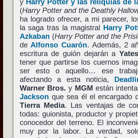
y
Harry Potter y las reliquias de 
(
Harry Potter and the Deathly Hallow
ha logrado ofrecer, a mi parecer, l
la saga tras la magistral
Harry Pot
Azkaban
(
Harry Potter and the Pris
de
Alfonso Cuarón
. Además, 2 añ
escritura de guión dejarán a
Yate
tener que partirse los cuernos ima
ser esto o aquello… ese traba
afectando a esta noticia,
Deadl
Warner Bros.
y
MGM
están intent
Jackson
que sea él el encargado de 
Tierra Media
. Las ventajas de c
todas: guionista, productor y propi
conocedor del terreno. El inconven
muy por la labor. La verdad, sol