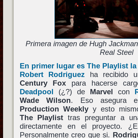
Primera imagen de Hugh Jackman 
Real Steel
En primer lugar es The Playlist l
Robert Rodriguez
ha recibido u
Century Fox
para hacerse cargo
Deadpool
(¿?) de
Marvel
con
Wade Wilson
. Eso asegura e
Production Weekly
y esto mismo
The Playlist
tras preguntar a un
directamente en el proyecto. ¿Es
Personalmente creo que si.
Rodrig