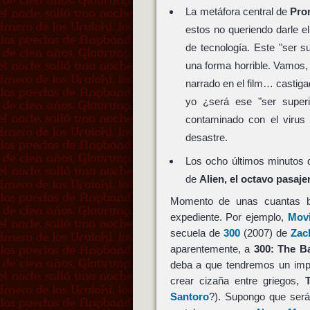
La metáfora central de
Pro
estos no queriendo darle e
de tecnología. Este "ser s
una forma horrible. Vamos,
narrado en el film… castig
yo ¿será ese "ser super
contaminado con el virus
desastre.
Los ocho últimos minutos
de
Alien, el octavo pasaje
Momento de unas cuantas bre
expediente. Por ejemplo,
Movi
secuela de
300
(2007) de
Zac
aparentemente, a
300: The Ba
deba a que tendremos un imp
crear cizaña entre griegos,
Santoro
?). Supongo que será