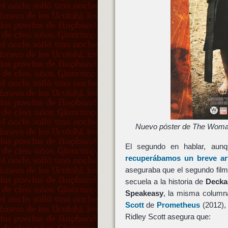
Nuevo póster de The Woma
El segundo en hablar, aun
recuperábamos un breve art
aseguraba que el segundo film
secuela a la historia de
Decka
Speakeasy
, la misma columna
Scott
de
Prometheus
(2012), 
Ridley Scott asegura que: