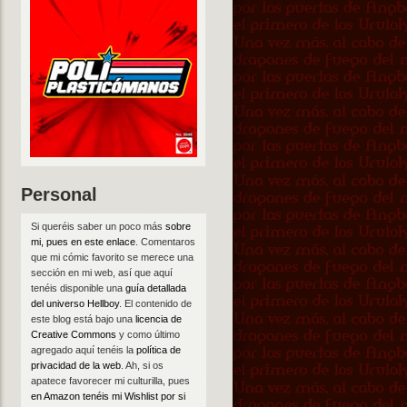
Personal
Si queréis saber un poco más
sobre
mi, pues en este enlace
. Comentaros
que mi cómic favorito se merece una
sección en mi web, así que aquí
tenéis disponible una
guía detallada
del universo Hellboy
. El contenido de
este blog está bajo una
licencia de
Creative Commons
y como último
agregado aquí tenéis la
política de
privacidad de la web
. Ah, si os
apatece favorecer mi culturilla, pues
en Amazon tenéis mi Wishlist por si