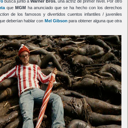
ro
busca junto a
Warner Bros.
una actriz de primer nivel. Por otro
nta
que
MGM
ha anunciado que se ha hecho con los derechos
action
de los famosos y divertidos cuentos infantiles / juveniles
que deberían hablar con
Mel Gibson
para obtener alguna que otra