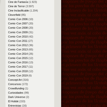
Cine de Fantasía
(1.923)
Cine de Terror
(3.597)
Cine Inclasificable
(1.204)
Cloverfield
(95)
Comic-Con 2006
(10)
Comic-Con 2007
(20)
Comic-Con 2008
(20)
Comic-Con 2009
(31)
Comic-Con 2010
(42)
Comic-Con 2011
(27)
Comic-Con 2012
(36)
Comic-Con 2013
(65)
Comic-Con 2014
(26)
Comic-Con 2015
(12)
Comic-Con 2016
(13)
Comic-Con 2017
(11)
Comic-Con 2018
(12)
Comic-Con 2019
(6)
Concept Art
(316)
Concursos
(172)
Crowdfunding
(1)
Curiosidades
(99)
Dark Universe
(2)
El Hobbit
(153)
Entrevistas
(16)