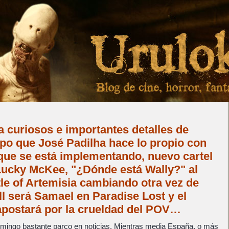
a curiosos e importantes detalles de
po que José Padilha hace lo propio con
ue se está implementando, nuevo cartel
ucky McKee, "¿Dónde está Wally?" al
tle of Artemisia cambiando otra vez de
ll será Samael en Paradise Lost y el
postará por la crueldad del POV…
omingo bastante parco en noticias. Mientras media España, o más