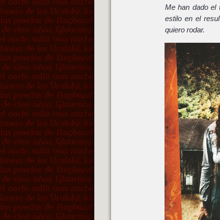
Me han dado el t
estilo en el res
quiero rodar.