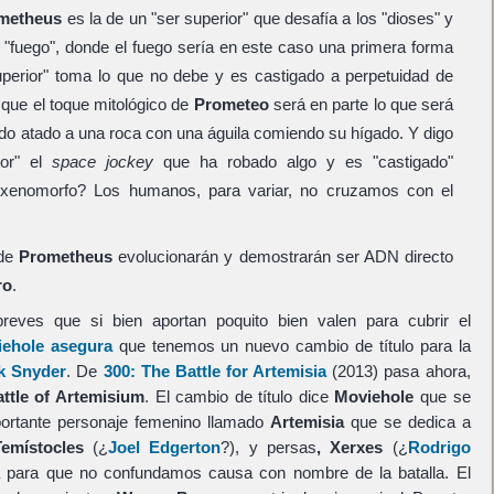
metheus
es la de un "ser superior" que desafía a los "dioses" y
l "fuego", donde el fuego sería en este caso una primera forma
uperior" toma lo que no debe y es castigado a perpetuidad de
 que el toque mitológico de
Prometeo
será en parte lo que será
ado atado a una roca con una águila comiendo su hígado. Y digo
ior" el
space jockey
que ha robado algo y es "castigado"
 xenomorfo? Los humanos, para variar, no cruzamos con el
 de
Prometheus
evolucionarán y demostrarán ser ADN directo
ro
.
ves que si bien aportan poquito bien valen para cubrir el
ehole asegura
que tenemos un nuevo cambio de título para la
k Snyder
. De
300: The Battle for Artemisia
(2013) pasa ahora,
ttle of Artemisium
. El cambio de título dice
Moviehole
que se
ortante personaje femenino llamado
Artemisia
que se dedica a
Temístocles
(¿
Joel Edgerton
?), y persas
,
Xerxes
(¿
Rodrigo
 para que no confundamos causa con nombre de la batalla. El