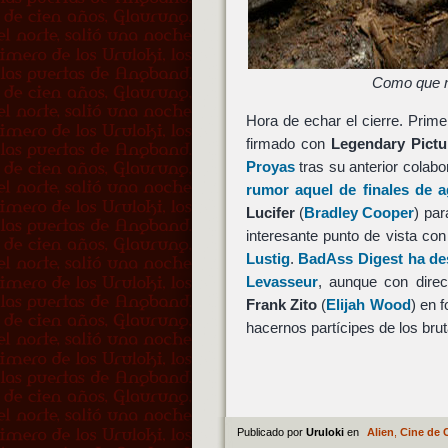
Como que n
Hora de echar el cierre. Prim
firmado con
Legendary Pictu
Proyas
tras su anterior colabo
rumor aquel de finales de 
Lucifer
(
Bradley Cooper
) pa
interesante punto de vista con
Lustig
.
BadAss Digest ha de
Levasseur
, aunque con dire
Frank Zito
(
Elijah Wood
) en 
hacernos partícipes de los br
Publicado por
Uruloki
en
Alien
,
Cine de 