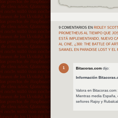
9 COMENTARIOS
EN
RIDLEY SCOTT
PROMETHEUS AL TIEMPO QUE JOS
ESTÁ IMPLEMENTANDO, NUEVO CA
AL CINE, ¿300: THE BATTLE OF A
SAMAEL EN PARADISE LOST Y EL
1
Bitacoras.com
dijo:
Información Bitacora
Valora en Bitacoras.com:
Mientras media España, o
señores Rajoy y Rubalca