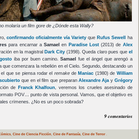
o molaría un film gore de ¿Dónde esta Wally?
ero,
confirmando oficialmente vía Variety
que
Rufus Sewell
ha
res
para encarnar a
Samael
en
Paradise Lost
(2013) de
Alex
ración en la magistral
Dark City
(1998). Queda claro pues que
el
agosto
iba por buen camino.
Samael
fue el ángel que arengó a
ra que comenzara la rebelión en el Cielo. Segundo, destacando un
 el que se piensa rodar el
remake
de
Maniac
(1980) de
William
scubierto
que en el film que preparan
Alexandre Aja
y
Grégory
cción de
Franck Khalfoun
, veremos los crueles asesinado de
formato POV… punto de vista personal. Vamos, que el objetivo es
utales crímenes. ¿No es un poco sobrada?
9 comentarios
Cómics
,
Cine de Ciencia Ficción
,
Cine de Fantasía
,
Cine de Terror
.