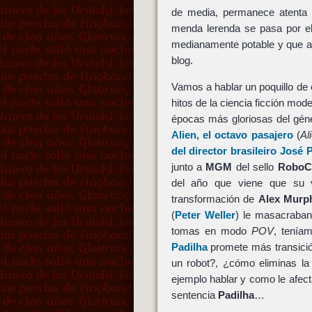
de media, permanece atenta 
menda lerenda se pasa por el
medianamente potable y que al
blog.
Vamos a hablar un poquillo de
hitos de la ciencia ficción mod
épocas más gloriosas del géne
Alien, el octavo pasajero
(
Al
del director brasileiro José
junto a
MGM
del sello
RoboC
del año que viene que su 
transformación de
Alex Murp
(
Peter Weller
) le masacraban
tomas en modo
POV
, tení
Padilha
promete más transic
un robot?, ¿cómo eliminas l
ejemplo hablar y como le afect
sentencia
Padilha
…