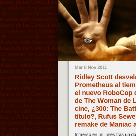
Mar 8 Nov 2011
Ridley Scott desvel
Prometheus al tiem
el nuevo RoboCop q
de The Woman de L
cine, ¿300: The Bat
título?, Rufus Sewe
remake de Maniac a
Inmerso en un lunes tras un d