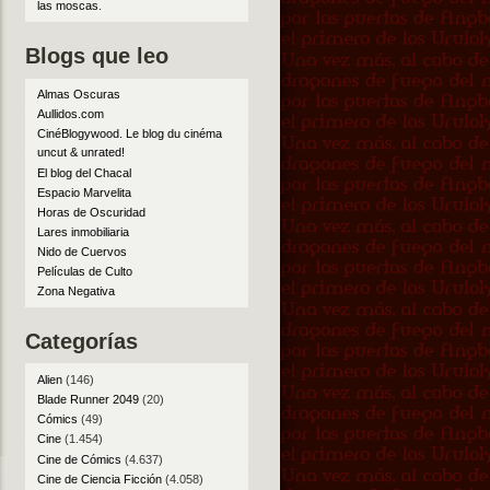
las moscas
.
Blogs que leo
Almas Oscuras
Aullidos.com
CinéBlogywood. Le blog du cinéma
uncut & unrated!
El blog del Chacal
Espacio Marvelita
Horas de Oscuridad
Lares inmobiliaria
Nido de Cuervos
Películas de Culto
Zona Negativa
Categorías
Alien
(146)
Blade Runner 2049
(20)
Cómics
(49)
Cine
(1.454)
Cine de Cómics
(4.637)
Cine de Ciencia Ficción
(4.058)