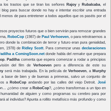
a los trastos que se tiran los señores
Rajoy
y
Rubalcaba
, el
 blog para buscar donde no hay e intentar escribir una entrada
 menos de para entretener a todos aquellos que os paséis por el
 esos proyectos futuros que o bien servirán para remozar grandes
erna,
RoboCop
(1987) de
Paul Verhoeven
, o para retrotraernos a
ro donde la combinación de terror y futuro eran pura genialidad,
ien
, 1978) de
Ridley Scott
. Para comenzar unas
declaraciones
 Padilha a ComingSoon.net
donde habla del
remake
que prepara
op
.
Padilha
comenta que espera comenzar a rodar a principios
visión del film de
Verhoeven
pero a diferencia de este su
hy
será más trabajada. En la película de
Verhoeven
, a
Murphy
 a base de bien y de buenas a primeras, salvo un conjunto de
amos a
RoboCop
andando por las calles del viejo Detroit.
José
ión… ¿cómo crear a
RoboCop
?, ¿cómo transformas a un tipo en
a humanidad de alguien y como programas su cerebro para por
ará al individuo? Apunta a rollito metafísico más profundo y como