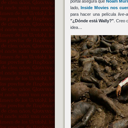
portal asegura que
Noam Mur
lado,
Inside Movies nos cue
para hacer una película
live-
"¿Dónde está Wally?"
. Creo 
idea…