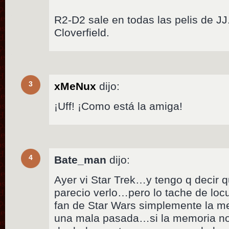
R2-D2 sale en todas las pelis de J
Cloverfield.
3
xMeNux
dijo:
¡Uff! ¡Como está la amiga!
4
Bate_man
dijo:
Ayer vi Star Trek…y tengo q decir
parecio verlo…pero lo tache de loc
fan de Star Wars simplemente la m
una mala pasada…si la memoria no