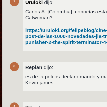
7
Uruloki
dijo:
Carlos A. [Colombia], conocías est
Catwoman?
https://uruloki.org/felipeblog/cine
post-de-las-1000-novedades-jla-t
punisher-2-the-spirit-terminator-
8
Repian
dijo:
es de la peli os declaro marido y 
Kevin james
9