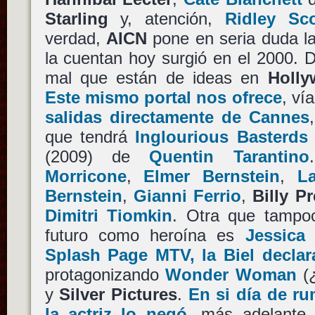
Starling
y, atención,
Ridley Sco
verdad,
AICN
pone en seria duda la 
la cuentan hoy surgió en el 2000. 
mal que están de ideas en
Holl
Este mismo portal nos ofrece
, ví
salidas directamente de Cannes
que tendrá
Inglourious Basterds
(2009) de
Quentin Tarantino
Morricone
,
Elmer Bernstein
,
La
Bernstein
,
Gianni Ferrio
,
Billy P
Dimitri Tiomkin
. Otra que tampoc
futuro como heroína es
Jessica 
Splash Page MTV, la Biel declar
protagonizando
Wonder Woman
(
y
Silver Pictures
.
En si día de r
la actriz lo negó
, más adelante 