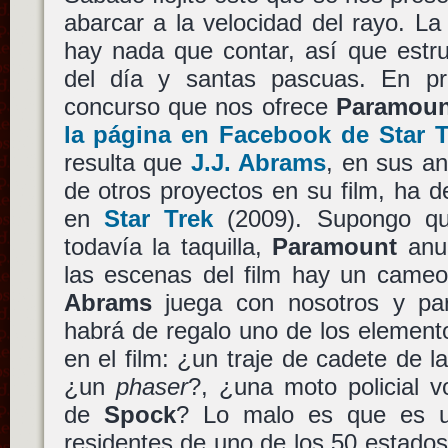
abarcar a la velocidad del rayo. L
hay nada que contar, así que estru
del día y santas pascuas. En pr
concurso que nos ofrece
Paramoun
la página en Facebook de Star T
resulta que
J.J. Abrams
, en sus an
de otros proyectos en su film, ha d
en
Star Trek
(2009). Supongo qu
todavía la taquilla,
Paramount
anun
las escenas del film hay un cam
Abrams
juega con nosotros y par
habrá de regalo uno de los elemen
en el film: ¿un traje de cadete de l
¿un
phaser
?, ¿una moto policial v
de
Spock
? Lo malo es que es u
residentes de uno de los 50 estado