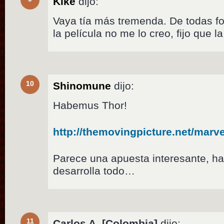
Kike
dijo:
Vaya tía más tremenda. De todas f
la película no me lo creo, fijo que 
10
Shinomune
dijo:
Habemus Thor!
http://themovingpicture.net/marvel
Parece una apuesta interesante, ha
desarrolla todo…
11
Carlos A. [Colombia]
dijo: