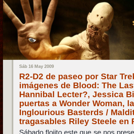
Sáb 16 May 2009
R2-D2 de paseo por Star Trek
imágenes de Blood: The Las
Hannibal Lecter?, Jessica Bi
puertas a Wonder Woman, la
Inglourious Basterds / Maldi
tragasables Riley Steele en
Sábado flojito este que se nos prese