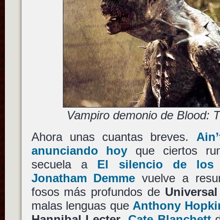
Vampiro demonio de Blood: T
Ahora unas cuantas breves.
Ain
anunciando hoy
que ciertos ru
secuela a
El silencio de los
Jonatham Demme
vuelve a resur
fosos más profundos de
Universal
malas lenguas que
Anthony Hopki
Hannibal Lecter
,
Cate Blanchett
d