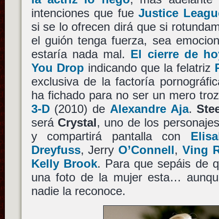
intenciones que fue
Justice Leagu
si se lo ofrecen dirá que si rotund
el guión tenga fuerza, sea emocion
estaría nada mal.
El cierre de h
You Drop
indicando que la felatriz
exclusiva de la factoría pornográfi
ha fichado para no ser un mero tro
3-D
(2010) de
Alexandre Aja
.
Ste
será
Crystal
, uno de los personaje
y compartirá pantalla con
Elis
Dreyfuss
, Jerry
O’Connell
,
Ving 
Kelly Brook
. Para que sepáis de q
una foto de la mujer esta… aunque
nadie la reconoce.