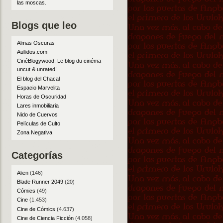
las moscas
.
Blogs que leo
Almas Oscuras
Aullidos.com
CinéBlogywood. Le blog du cinéma
uncut & unrated!
El blog del Chacal
Espacio Marvelita
Horas de Oscuridad
Lares inmobiliaria
Nido de Cuervos
Películas de Culto
Zona Negativa
Categorías
Alien
(146)
Blade Runner 2049
(20)
Cómics
(49)
Cine
(1.453)
Cine de Cómics
(4.637)
Cine de Ciencia Ficción
(4.058)