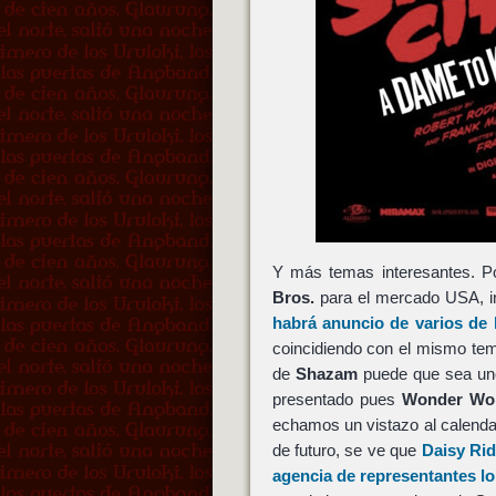
Y más temas interesantes. P
Bros.
para el mercado USA, i
habrá anuncio de varios de 
coincidiendo con el mismo te
de
Shazam
puede que sea uno
presentado pues
Wonder W
echamos un vistazo al calendar
de futuro, se ve que
Daisy Rid
agencia de representantes l