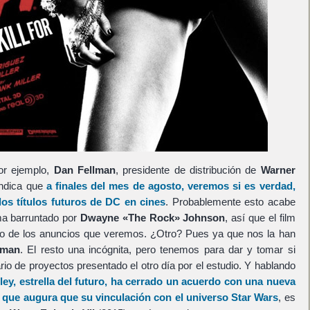
or ejemplo,
Dan Fellman
, presidente de distribución de
Warner
ndica que
a finales del mes de agosto, veremos si es verdad,
los títulos futuros de
DC
en cines
. Probablemente esto acabe
ma barruntado por
Dwayne «The Rock» Johnson
, así que el film
 de los anuncios que veremos. ¿Otro? Pues ya que nos la han
oman
. El resto una incógnita, pero tenemos para dar y tomar si
io de proyectos presentado el otro día por el estudio. Y hablando
ley
, estrella del futuro, ha cerrado un acuerdo con una nueva
o que augura que su vinculación con el universo
Star Wars
, es