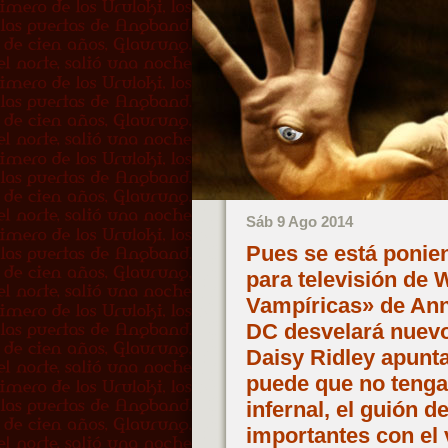
Sáb 9 Ago 2014
Pues se está ponien
para televisión de 
Vampíricas» de Anna
DC desvelará nuevos
Daisy Ridley apunta 
puede que no tenga
infernal, el guión d
importantes con el 