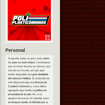
Personal
Si queréis saber un poco más
sobre
mi, pues en este enlace
. Comentaros
que mi cómic favorito se merece una
sección en mi web, así que aquí
tenéis disponible una
guía detallada
del universo Hellboy
. El contenido de
este blog está bajo una
licencia de
Creative Commons
y como último
agregado aquí tenéis la
política de
privacidad de la web
. Ah, si os
apatece favorecer mi culturilla, pues
en Amazon tenéis mi Wishlist por si