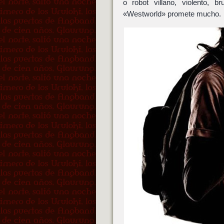
o robot villano, violento, 
«Westworld» promete mucho.