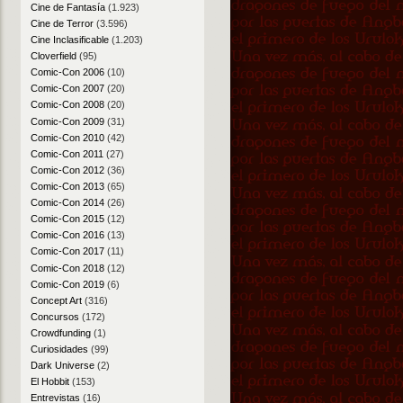
Cine de Fantasía
(1.923)
Cine de Terror
(3.596)
Cine Inclasificable
(1.203)
Cloverfield
(95)
Comic-Con 2006
(10)
Comic-Con 2007
(20)
Comic-Con 2008
(20)
Comic-Con 2009
(31)
Comic-Con 2010
(42)
Comic-Con 2011
(27)
Comic-Con 2012
(36)
Comic-Con 2013
(65)
Comic-Con 2014
(26)
Comic-Con 2015
(12)
Comic-Con 2016
(13)
Comic-Con 2017
(11)
Comic-Con 2018
(12)
Comic-Con 2019
(6)
Concept Art
(316)
Concursos
(172)
Crowdfunding
(1)
Curiosidades
(99)
Dark Universe
(2)
El Hobbit
(153)
Entrevistas
(16)