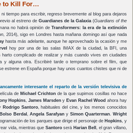
 to Kill For…
ni tiempo para escribir, regreso brevemente al blog para dejaros
previo al estreno de
Guardianes de la Galaxia
(
Guardians of the
emana no habrá opinión de
Transformers: la era de la extinción
on
, 2014), sigo en Londres hasta mañana domingo así que nada
ay
hasta más adelante, aunque he aprovechado la ocasión y me
rvel
hoy por una de las salas IMAX de la ciudad, la BFI, una
 harto complicado de realizar y más cuando vives en ciudades
a y alguna otra. Escribiré tarde o temprano sobre el film, que
se estrene en España porque hay unos cuantos chistes que ni de
ancamente interesante el reparto de la versión televisiva de
película de
Michael Crichton
de la que supimos cosillas no hace
ony Hopkins
,
James Marsden
y
Evan Rachel Wood
ahora hay
y
Rodrigo Santoro
, habituales del cine, y los menos conocidos
 Bolso Berdal
,
Angela Sarafyan
y
Simon Quarterman
.
Wright
programación de los parques que dirige el personaje de
Hopkins
, y
rear vida, mientras que
Santoro
será
Harian Bell
, el gran villano,