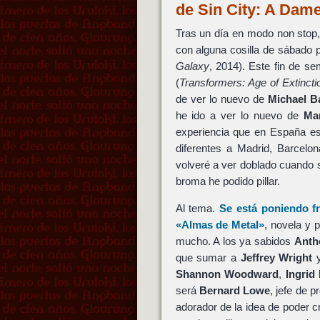
de Sin City: A Dame
Tras un día en modo non stop, 
con alguna cosilla de sábado 
Galaxy
, 2014). Este fin de s
(
Transformers: Age of Extincti
de ver lo nuevo de
Michael B
he ido a ver lo nuevo de
Ma
experiencia que en España es
diferentes a Madrid, Barcelon
volveré a ver doblado cuando 
broma he podido pillar.
Al tema.
Se está poniendo fr
«Almas de Metal»
, novela y 
mucho. A los ya sabidos
Anth
que sumar a
Jeffrey Wright
Shannon Woodward
,
Ingrid
será
Bernard Lowe
, jefe de 
adorador de la idea de poder c