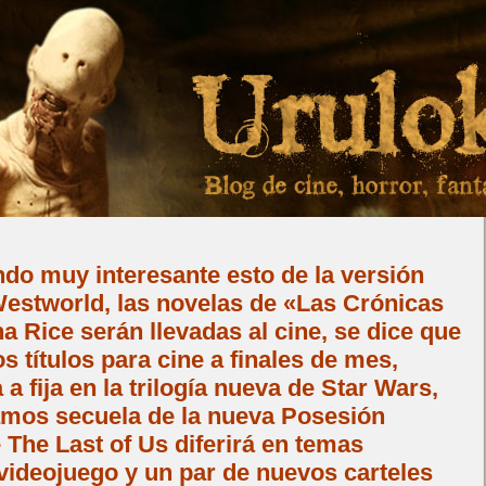
do muy interesante esto de la versión
Westworld, las novelas de «Las Crónicas
 Rice serán llevadas al cine, se dice que
 títulos para cine a finales de mes,
a fija en la trilogía nueva de Star Wars,
mos secuela de la nueva Posesión
e The Last of Us diferirá en temas
videojuego y un par de nuevos carteles