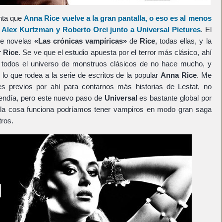
nta que
Anna Rice
vuelve a la gran pantalla, o eso es al menos
,
Alex Kurtzman
y
Roberto Orci
junto a
Universal Pictures
. El
 de novelas
«Las crónicas vampíricas»
de
Rice
, todas ellas, y la
 Rice
. Se ve que el estudio apuesta por el terror más clásico, ahí
ir todos el universo de monstruos clásicos de no hace mucho, y
o que rodea a la serie de escritos de la popular
Anna Rice
. Me
s previos por ahí para contarnos más historias de Lestat, no
etendía, pero este nuevo paso de
Universal
es bastante global por
 la cosa funciona podríamos tener vampiros en modo gran saga
ros.