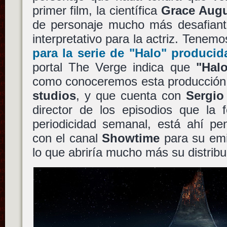
primer film, la científica
Grace Augu
de personaje mucho más desafiante
interpretativo para la actriz. Tene
para la serie de
"Halo"
producid
portal The Verge indica que
"Halo
como conoceremos esta producció
studios
, y que cuenta con
Sergio
director de los episodios que la 
periodicidad semanal, está ahí pe
con el canal
Showtime
para su emi
lo que abriría mucho más su distribu