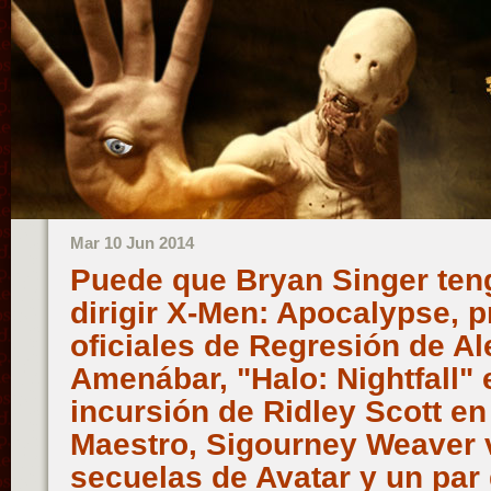
Mar 10 Jun 2014
Puede que Bryan Singer ten
dirigir X-Men: Apocalypse, 
oficiales de Regresión de Al
Amenábar, "Halo: Nightfall" es
incursión de Ridley Scott en
Maestro, Sigourney Weaver v
secuelas de Avatar y un par