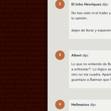
2
El lobo Henríquez
dijo:
No has visto ni el trail
tu opinión.
dejen de llorar y esperem
3
Albert
dijo:
Lo que no entiendo de B
a enfrentar?. Lo lógico 
otro no me cuadra. Apar
guantazo a Batman que lo
4
Hellmarius
dijo: