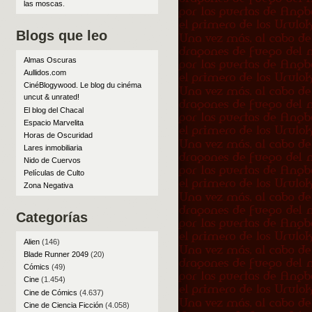
las moscas
.
Blogs que leo
Almas Oscuras
Aullidos.com
CinéBlogywood. Le blog du cinéma
uncut & unrated!
El blog del Chacal
Espacio Marvelita
Horas de Oscuridad
Lares inmobiliaria
Nido de Cuervos
Películas de Culto
Zona Negativa
Categorías
Alien
(146)
Blade Runner 2049
(20)
Cómics
(49)
Cine
(1.454)
Cine de Cómics
(4.637)
Cine de Ciencia Ficción
(4.058)