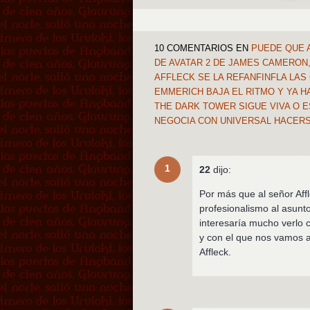
10 COMENTARIOS
EN
PUEDE QUE 
DE AVATAR 2 DE JAMES CAMERON,
AFFLECK SE LA REFANFINFLA LAS
EMMERICH BAJA EL RITMO Y YA H
THE DARK TOWER SIGUE VIVA O 
NEGOCIA CON UNIVERSAL HACER
1
22
dijo:
Por más que al señor Aff
profesionalismo al asunt
interesaría mucho verlo
y con el que nos vamos a
Affleck.