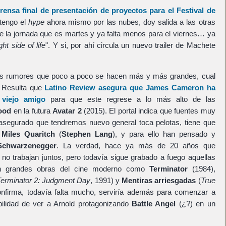
prensa final de presentación de proyectos para el Festival de
tengo el
hype
ahora mismo por las nubes, doy salida a las otras
de la jornada que es martes y ya falta menos para el viernes… ya
ht side of life
". Y si, por ahí circula un nuevo trailer de Machete
 rumores que poco a poco se hacen más y más grandes, cual
. Resulta que
Latino Review asegura que James Cameron ha
 viejo amigo
para que este regrese a lo más alto de las
ood
en la futura
Avatar 2
(2015). El portal indica que fuentes muy
 asegurado que tendremos nuevo general toca pelotas, tiene que
 Miles Quaritch
(
Stephen Lang
), y para ello han pensado y
Schwarzenegger
. La verdad, hace ya más de 20 años que
no trabajan juntos, pero todavía sigue grabado a fuego aquellas
en grandes obras del cine moderno como
Terminator
(1984),
erminator 2: Judgment Day
, 1991) y
Mentiras arriesgadas
(
True
onfirma, todavía falta mucho, serviría además para comenzar a
bilidad de ver a Arnold protagonizando
Battle Angel
(¿?) en un