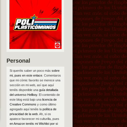
Personal
Si queréis saber un poco más
sobre
mi, pues en este enlace
. Comentaros
que mi cómic favorito se merece una
sección en mi web, así que aquí
tenéis disponible una
guía detallada
del universo Hellboy
. El contenido de
este blog está bajo una
licencia de
Creative Commons
y como último
agregado aquí tenéis la
política de
privacidad de la web
. Ah, si os
apatece favorecer mi culturilla, pues
en Amazon tenéis mi Wishlist por si