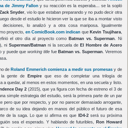
ma de Jimmy Fallon
y su reacción es la esperaba… se la sopló
Zack Snyder
, vio lo que estaban preparando y no pudo decir otra
ego desde el estudio le hicieron ver la que se iba a montar visto
s decisiones, lo analizó y a otra cosa mariposa. Igualmente
ismo proyecto,
en ComicBook.com indican
que
Kevin Tsujihara
,
efirió el otro día al proyecto como
Batman vs. Superman
. Ni
), ni
Superman/Batman
ni la secuela de
El Hombre de Acero
ino y puede que
working title
fue
Batman vs. Superman
. Veremos
asa.
eno de
Roland Emmerich comienza a medir sus promesas
y de
 la gente de
Empire
que eso de completar una trilogía de
a a quedar, al menos en estos momentos, en una secuela y listo.
ndence Day 2
(2015), que ya figura con fecha de estreno el 3 de
una simple estrategia del estudio, será la primera parte de un par
te pero que por respecto, y por no parecer demasiado arrogante,
r arco de su idea dejando en manos del público el futuro de esa
arte de la saga. Lo que si afirma es que
ID4-2
será su próxima
 guión sea el esperado. Y hablando de futuribles,
Ron Howard