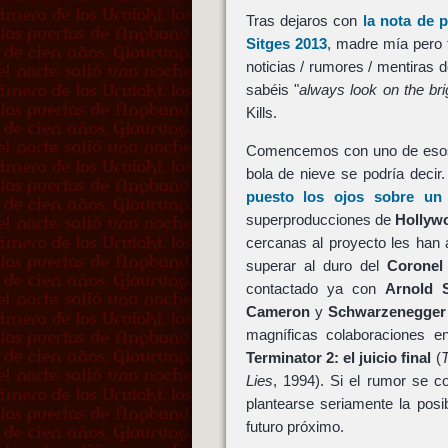
Tras dejaros con
la nota de 
Sitges 2013
, madre mía pero 
noticias / rumores / mentiras 
sabéis "
always look on the brig
Kills.
Comencemos con uno de esos
bola de nieve se podría decir
puesto los ojos sobre un
superproducciones de
Hollyw
cercanas al proyecto les han
superar al duro del
Coronel
contactado ya con
Arnold 
Cameron
y
Schwarzenegger
magníficas colaboraciones 
Terminator 2: el juicio final
(
T
Lies
, 1994). Si el rumor se c
plantearse seriamente la posi
futuro próximo.