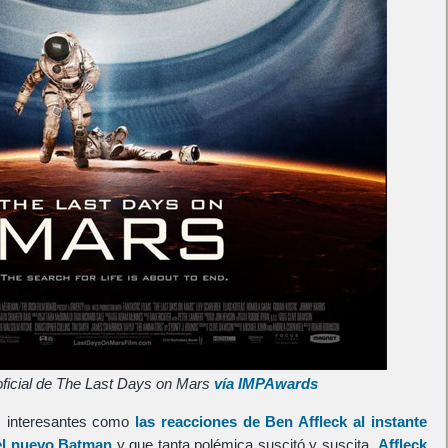
oficial de The Last Days on Mars
vía IMPAwards
s interesantes como
las reacciones de Ben Affleck al instante
 el nuevo Batman
y que tanta polémica suscitó y suscita.
Affleck