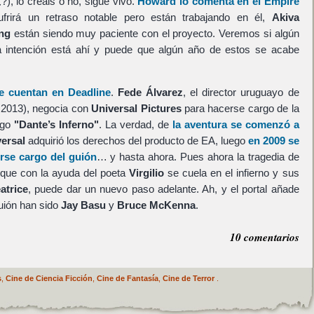
?), lo creáis o no, sigue vivo.
Howard lo comenta en el Empire
frirá un retraso notable pero están trabajando en él,
Akiva
ng
están siendo muy paciente con el proyecto. Veremos si algún
 intención está ahí y puede que algún año de estos se acabe
ue cuentan en Deadline
.
Fede Álvarez
, el director uruguayo de
 2013), negocia con
Universal Pictures
para hacerse cargo de la
ego
"Dante’s Inferno"
. La verdad, de
la aventura se comenzó a
ersal
adquirió los derechos del producto de EA, luego
en 2009 se
erse cargo del guión
… y hasta ahora. Pues ahora la tragedia de
 que con la ayuda del poeta
Virgilio
se cuela en el infierno y sus
atrice
, puede dar un nuevo paso adelante. Ah, y el portal añade
guión han sido
Jay Basu
y
Bruce McKenna
.
10 comentarios
s
,
Cine de Ciencia Ficción
,
Cine de Fantasía
,
Cine de Terror
.