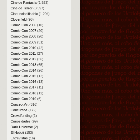
Cine de Fantasía
(1.923)
Cine de Terror
(3.597)
Cine Inclasificable
(1.204)
Cloverfield
(95)
Comic-Con 2006
(10)
Comic-Con 2007
(20)
Comic-Con 2008
(20)
Comic-Con 2009
(31)
Comic-Con 2010
(42)
Comic-Con 2011
(27)
Comic-Con 2012
(36)
Comic-Con 2013
(65)
Comic-Con 2014
(26)
Comic-Con 2015
(12)
Comic-Con 2016
(13)
Comic-Con 2017
(11)
Comic-Con 2018
(12)
Comic-Con 2019
(6)
Concept Art
(316)
Concursos
(172)
Crowdfunding
(1)
Curiosidades
(99)
Dark Universe
(2)
El Hobbit
(153)
Entrevistas
(16)