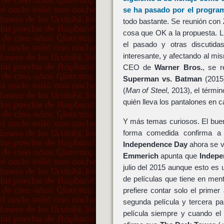
se ha pasado por el progra
todo bastante. Se reunión con
cosa que OK a la propuesta. Lu
el pasado y otras discutida
interesante, y afectando al m
CEO de
Warner Bros.
, se r
Superman vs. Batman
(2015
(
Man of Steel
, 2013), el térm
quién lleva los pantalones en c
Y más temas curiosos. El bu
forma comedida confirma a
Independence Day
ahora se v
Emmerich
apunta que
Indepe
julio del 2015 aunque esto es 
de películas que tiene en men
prefiere contar solo el prime
segunda película y tercera p
película siempre y cuando el