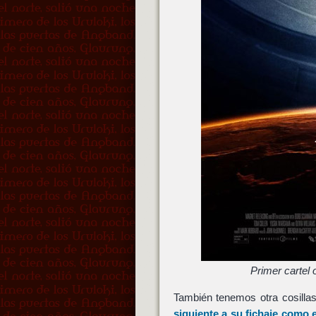
Primer cartel 
También tenemos otra cosilla
siguiente a su fichaje como