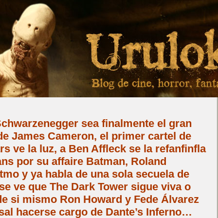
chwarzenegger sea finalmente el gran
 de James Cameron, el primer cartel de
 ve la luz, a Ben Affleck se la refanfinfla
fans por su affaire Batman, Roland
tmo y ya habla de una sola secuela de
se ve que The Dark Tower sigue viva o
de si mismo Ron Howard y Fede Álvarez
sal hacerse cargo de Dante’s Inferno…