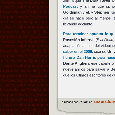
afirma que
The Dark Tower
(¿
Podcast
y afirma que si, su
Goldsman
y él, y
Stephen Ki
día se hace pero al menos la
llevando adelante.
Para terminar apuntar lo q
Posesión Infernal
(
Evil Dead
,
adaptación al cine del videoju
saber en el 2008
, cuando
Univ
fichó a Dan Harris para hac
Dante Aligheri
, ese caballero
nueve anillos para salvar a
Be
que los últimos escritores de 
Publicado por
Uruloki
en
Cine de Cómic