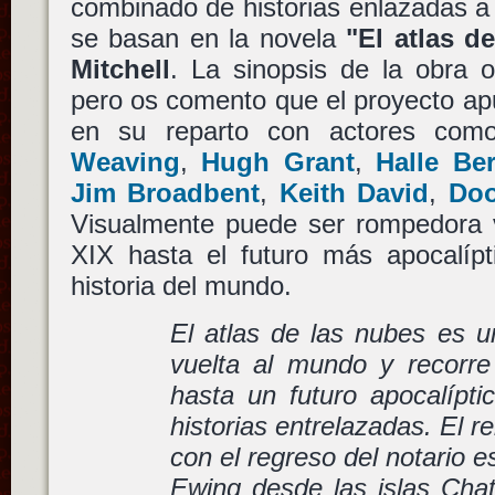
combinado de historias enlazadas a 
se basan en la novela
"El atlas d
Mitchell
. La sinopsis de la obra 
pero os comento que el proyecto ap
en su reparto con actores co
Weaving
,
Hugh Grant
,
Halle Ber
Jim Broadbent
,
Keith David
,
Do
Visualmente puede ser rompedora v
XIX hasta el futuro más apocalípti
historia del mundo.
El atlas de las nubes es u
vuelta al mundo y recorre
hasta un futuro apocalípti
historias entrelazadas. El r
con el regreso del notario
Ewing desde las islas Chat