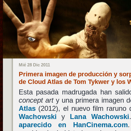
Mié 28 Dic 2011
Primera imagen de producción y sorp
de Cloud Atlas de Tom Tykwer y lo
Esta pasada madrugada han salido 
concept art
y una primera imagen d
Atlas
(2012), el nuevo film raruno
Wachowski
y
Lana Wachowski
aparecido en HanCinema.com