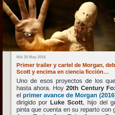
Mié 25 May 2016
Primer trailer y cartel de Morgan, deb
Scott y encima en ciencia ficción…
Uno de esos proyectos de los que
hasta ahora. Hoy
20th Century Fo
el
primer avance de
Morgan
(2016
dirigido por
Luke Scott
, hijo del 
pinta que cuenta en su reparto con