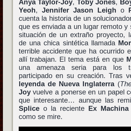
Anya Taylor-Joy
,
Toby Jones
,
Bo
Yeoh
,
Jennifer Jason Leigh
o
cuenta la historia de un solucionad
que es enviada a un lugar remoto y s
situación de un extraño proyecto, l
de una chica sintética llamada
Mor
terrible accidente que ha ocurrido e
allí trabajan. El tema está en que
M
una amenaza seria para los t
participado en su creación. Tras 
leyenda de Nueva Inglaterra
(
The
Joy
vuelve a ponerse en un papel 
que interesante… aunque las rem
Splice
o la reciente
Ex Machina
como se mire.