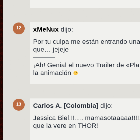
12
xMeNux
dijo:
Por tu culpa me están entrando un
que… jejeje
———-
¡Ah! Genial el nuevo Trailer de «Pla
la animación
13
Carlos A. [Colombia]
dijo:
Jessica Biel!!!…. mamasotaaaaa!!!
que la vere en THOR!