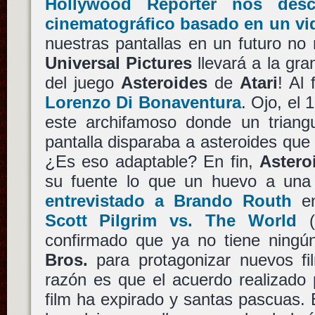
Hollywood Reporter nos desc
cinematográfico basado en un v
nuestras pantallas en un futuro no
Universal Pictures
llevará a la gra
del juego
Asteroides
de
Atari
! Al
Lorenzo Di Bonaventura
. Ojo, el
este archifamoso donde un triangu
pantalla disparaba a asteroides que 
¿Es eso adaptable? En fin,
Astero
su fuente lo que un huevo a una
entrevistado a Brando Routh
en
Scott Pilgrim vs. The World
(
confirmado que ya no tiene ningú
Bros.
para protagonizar nuevos f
razón es que el acuerdo realizado
film ha expirado y santas pascuas. E