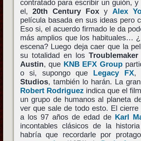
contratado para escribir un guión, y
el,
20th Century Fox
y
Alex Y
película basada en sus ideas pero c
Eso si, el acuerdo firmado le da pod
más amplios que los habituales… ¿d
escena? Luego deja caer que la pel
su totalidad en los
Troublemaker
Austin
, que
KNB EFX Group
parti
o si, supongo que
Legacy FX
,
Studios
, también lo harán. La gra
Robert Rodriguez
indica que el fil
un grupo de humanos al planeta d
ver que sale de todo esto. El cierre 
a los 97 años de edad de
Karl M
incontables clásicos de la histori
habría que recordarle por protag