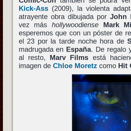
Comic-Con
también se podrá ver
Kick-Ass
(2009), la violenta adap
atrayente obra dibujada por
John 
vez más
hollywoodiense
Mark Mi
esperemos que con un póster de reg
el 23 por la tarde noche hora de
madrugada en
España
. De regalo 
al resto,
Marv Films
está hacien
imagen de
Chloe Moretz
como
Hit 