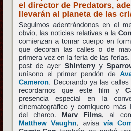
el director de Predators, a
llevarán al planeta de las c
Seguimos adentrándonos en el me
obvio, las noticias relativas a la
Com
comienzan a tomar cuerpo en forma
que decoran las calles o de mat
primera vez en la feria de las ferias
post de ayer
Shinterry
y
Sparro
unísono el primer pendón de
Ava
Cameron
. Decorando ya las calle
recordarnos que este film y
C
presencia especial en la conv
cinematográfico y comiquero más i
del charco.
Marv Films
, al co
Matthew Vaughn
, avisa
vía Co