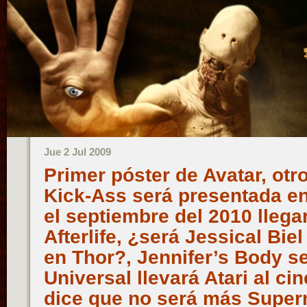
Jue 2 Jul 2009
Primer póster de Avatar, otr
Kick-Ass será presentada en
el septiembre del 2010 llega
Afterlife, ¿será Jessical Bie
en Thor?, Jennifer’s Body ser
Universal llevará Atari al c
dice que no será más Super