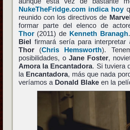
aunque esta vez de bastante 
NukeTheFridge.com indica hoy
q
reunido con los directivos de
Marve
formar parte del elenco de actor
Thor
(2011) de
Kenneth Branagh
Biel
firmará sería para interpretar a
Thor
(
Chris Hemsworth
). Tene
posibilidades, o
Jane Foster
, novi
Amora la Encantadora
. Si tuviera
la
Encantadora
, más que nada porq
veríamos a
Donald Blake
en la pelí