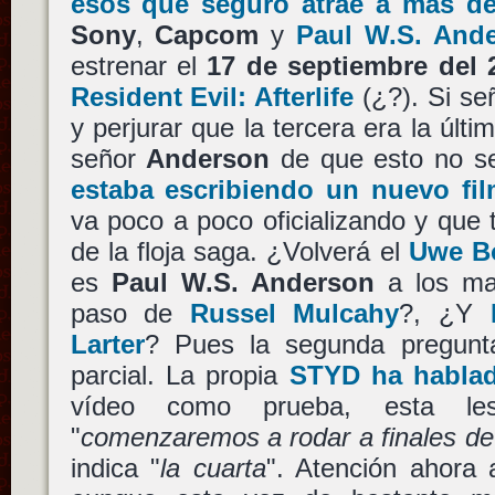
esos que seguro atrae a más d
Sony
,
Capcom
y
Paul W.S. And
estrenar el
17 de septiembre del 
Resident Evil: Afterlife
(¿?). Si se
y perjurar que la tercera era la últi
señor
Anderson
de que esto no s
estaba escribiendo un nuevo fi
va poco a poco oficializando y que
de la floja saga. ¿Volverá el
Uwe Bo
es
Paul W.S. Anderson
a los ma
paso de
Russel Mulcahy
?, ¿Y
Larter
? Pues la segunda pregunt
parcial. La propia
STYD ha hablad
vídeo como prueba, esta le
"
comenzaremos a rodar a finales de
indica "
la cuarta
". Atención ahora