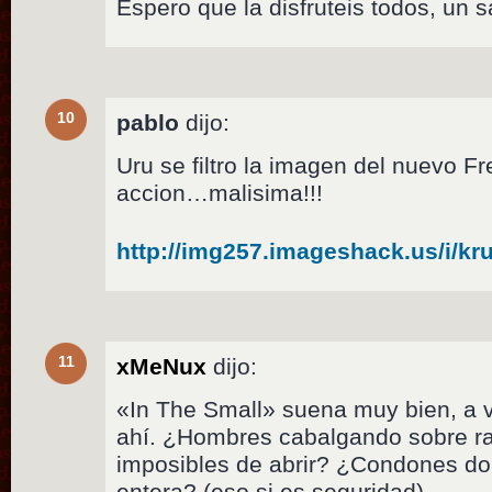
Espero que la disfruteis todos, un s
10
pablo
dijo:
Uru se filtro la imagen del nuevo F
accion…malisima!!!
http://img257.imageshack.us/i/kru
11
xMeNux
dijo:
«In The Small» suena muy bien, a ve
ahí. ¿Hombres cabalgando sobre r
imposibles de abrir? ¿Condones d
entera? (eso si es seguridad).