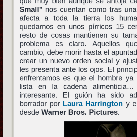
que muy bien aunque se antoja ca
Small"
nos cuentan como tras una 
afecta a toda la tierra los hum
quedarnos en unos pírricos 15 cen
resto de cosas mantienen su tamañ
problema es claro. Aquellos que
cambio, debe morir hasta el apuntad
crear un nuevo orden social y aju
les presenta ante los ojos. El princ
enfrentamos es que el hombre ya n
lista en la cadena alimenticia… 
interesante. El guión ha sido a
borrador por
Laura Harrington
y el
desde
Warner Bros. Pictures
.