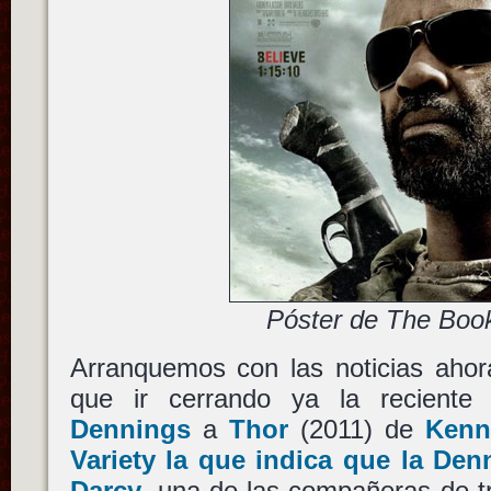
Póster de The Book
Arranquemos con las noticias ahor
que ir cerrando ya la reciente
Dennings
a
Thor
(2011) de
Kenn
Variety la que indica que la Den
Darcy
, una de las compañeras de t