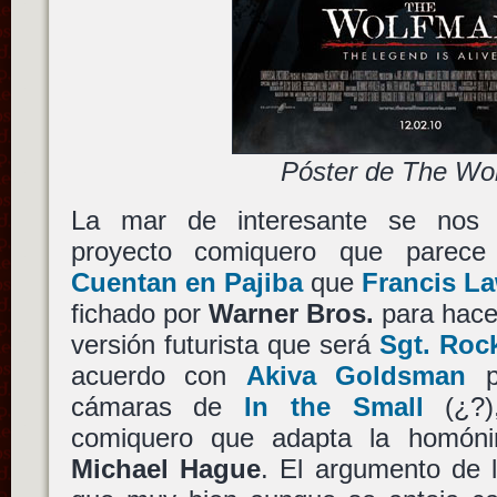
Póster de The Wo
La mar de interesante se nos p
proyecto comiquero que parece
Cuentan en Pajiba
que
Francis L
fichado por
Warner Bros.
para hace
versión futurista que será
Sgt. Roc
acuerdo con
Akiva Goldsman
pa
cámaras de
In the Small
(¿?)
comiquero que adapta la homóni
Michael Hague
. El argumento de 