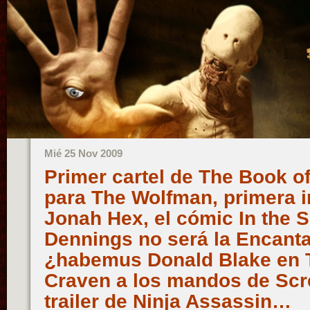
Mié 25 Nov 2009
Primer cartel de The Book of
para The Wolfman, primera i
Jonah Hex, el cómic In the S
Dennings no será la Encant
¿habemus Donald Blake en 
Craven a los mandos de Scr
trailer de Ninja Assassin…