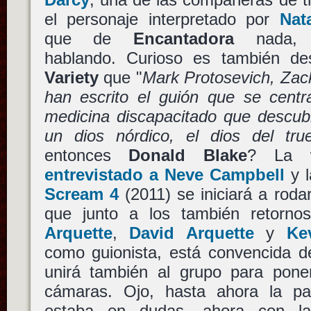
el personaje interpretado por
Nat
que de
Encantadora
nada, ci
hablando. Curioso es también de
Variety
que "
Mark Protosevich, Zack
han escrito el guión que se centr
medicina discapacitado que descub
un dios nórdico, el dios del tru
entonces
Donald Blake
? La
entrevistado a Neve Campbell
y l
Scream 4
(2011) se iniciará a roda
que junto a los también retorn
Arquette
,
David Arquette
y
Ke
como guionista, está convencida 
unirá también al grupo para pone
cámaras. Ojo, hasta ahora la pa
estaba en dudas, ahora con l