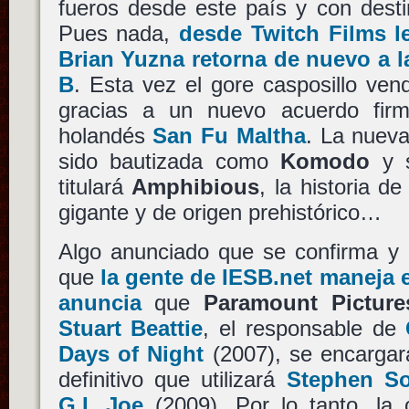
fueros desde este país y con desti
Pues nada,
desde Twitch Films 
Brian Yuzna retorna de nuevo a l
B
. Esta vez el gore casposillo ve
gracias a un nuevo acuerdo firm
holandés
San Fu Maltha
. La nuev
sido bautizada como
Komodo
y s
titulará
Amphibious
, la historia d
gigante y de origen prehistórico…
Algo anunciado que se confirma y 
que
la gente de IESB.net maneja e
anuncia
que
Paramount Picture
Stuart Beattie
, el responsable de
Days of Night
(2007), se encargará
definitivo que utilizará
Stephen S
G.I. Joe
(2009). Por lo tanto, la 