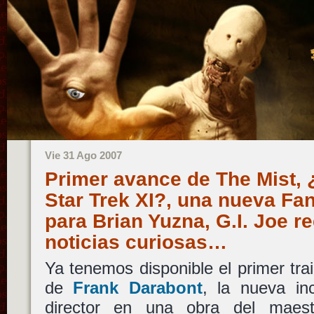
Vie 31 Ago 2007
Primer avance de The Mist,
Star Trek XI?, una nueva Fan
para Brian Yuzna, G.I. Joe re
noticias curiosas…
Ya tenemos disponible el primer tra
de
Frank Darabont
, la nueva in
director en una obra del maestr