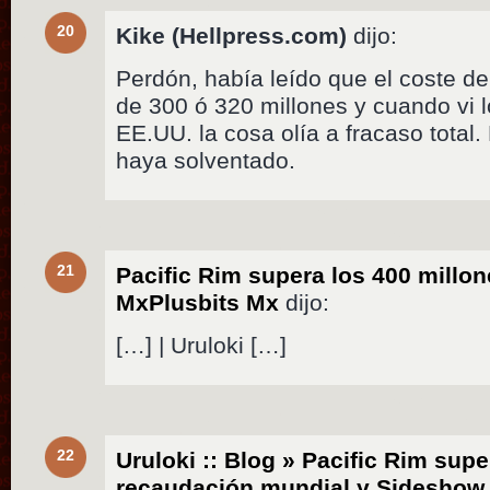
20
Kike (Hellpress.com)
dijo:
Perdón, había leído que el coste de 
de 300 ó 320 millones y cuando vi l
EE.UU. la cosa olía a fracaso total
haya solventado.
21
Pacific Rim supera los 400 millon
MxPlusbits Mx
dijo:
[…] | Uruloki […]
22
Uruloki :: Blog » Pacific Rim sup
recaudación mundial y Sideshow C