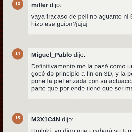
13
miller
dijo:
vaya fracaso de peli no aguante ni 
hizo ese guion?jajaj
14
Miguel_Pablo
dijo:
Definitivamente me la pasé como un
gocé de principio a fin en 3D, y la
pone la piel erizada con su actua
parte que por ende tiene que ser m
15
M3X1C4N
dijo:
Uruloki, yo digo que acabará su taq