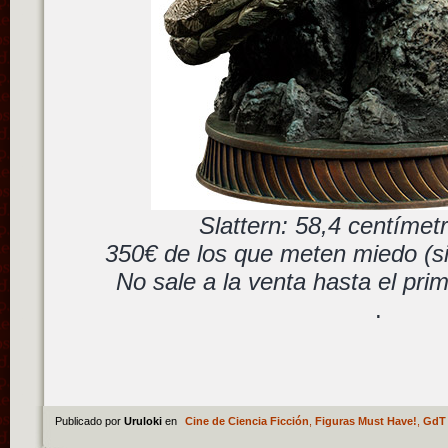
Slattern: 58,4 centímetr
350€ de los que meten miedo (si
No sale a la venta hasta el pri
.
Publicado por
Uruloki
en
Cine de Ciencia Ficción
,
Figuras Must Have!
,
GdT