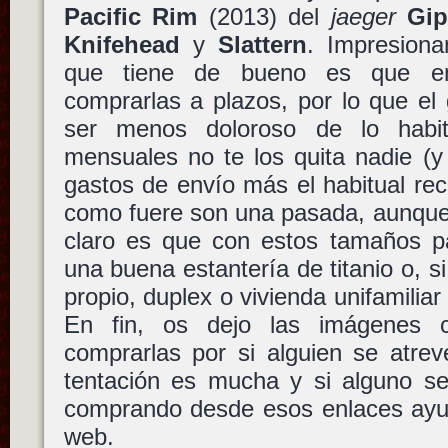
Pacific Rim
(2013) del
jaeger
Gip
Knifehead
y
Slattern
. Impresiona
que tiene de bueno es que 
comprarlas a plazos, por lo que el
ser menos doloroso de lo habi
mensuales no te los quita nadie (y
gastos de envío más el habitual re
como fuere son una pasada, aunque
claro es que con estos tamaños pa
una buena estantería de titanio o, s
propio, duplex o vivienda unifamilia
En fin, os dejo las imágenes 
comprarlas por si alguien se atre
tentación es mucha y si alguno s
comprando desde esos enlaces ayu
web.