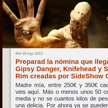
Mié 28 Ago 2013
Preparad la nómina que lleg
Gipsy Danger, Knifehead y Sl
Rim creadas por SideShow C
Madre mía, entre 250€ y 350€ cad
veis aquí. Más o menos unos 50 ce
media y no se cuantos kilos de pe
una delicia. Por ahora ya se pueden 