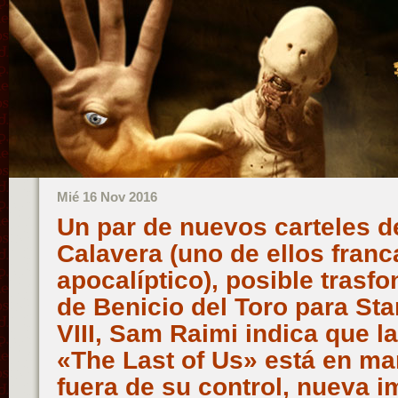
Mié 16 Nov 2016
Un par de nuevos carteles de
Calavera (uno de ellos fran
apocalíptico), posible trasf
de Benicio del Toro para St
VIII, Sam Raimi indica que l
«The Last of Us» está en ma
fuera de su control, nueva 