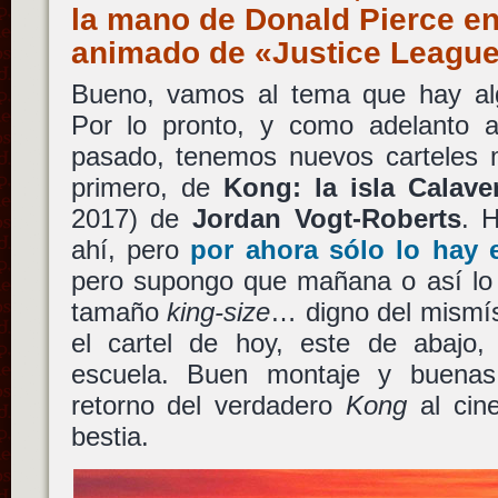
la mano de Donald Pierce en 
animado de «Justice Leagu
Bueno, vamos al tema que hay al
Por lo pronto, y como adelanto a
pasado, tenemos nuevos carteles m
primero, de
Kong: la isla Calave
2017) de
Jordan Vogt-Roberts
. 
ahí, pero
por ahora sólo lo hay 
pero supongo que mañana o así lo
tamaño
king-size
… digno del mism
el cartel de hoy, este de abajo
escuela. Buen montaje y buenas 
retorno del verdadero
Kong
al cin
bestia.