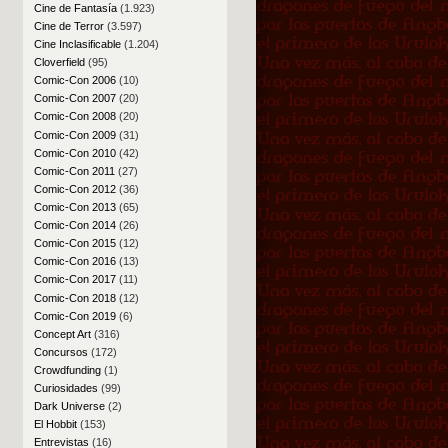
Cine de Fantasía
(1.923)
Cine de Terror
(3.597)
Cine Inclasificable
(1.204)
Cloverfield
(95)
Comic-Con 2006
(10)
Comic-Con 2007
(20)
Comic-Con 2008
(20)
Comic-Con 2009
(31)
Comic-Con 2010
(42)
Comic-Con 2011
(27)
Comic-Con 2012
(36)
Comic-Con 2013
(65)
Comic-Con 2014
(26)
Comic-Con 2015
(12)
Comic-Con 2016
(13)
Comic-Con 2017
(11)
Comic-Con 2018
(12)
Comic-Con 2019
(6)
Concept Art
(316)
Concursos
(172)
Crowdfunding
(1)
Curiosidades
(99)
Dark Universe
(2)
El Hobbit
(153)
Entrevistas
(16)