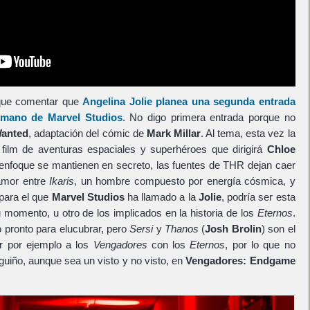
 que comentar que
Angelina Jolie
planea una segunda entrada
 mano de Marvel Studios
. No digo primera entrada porque no
anted
, adaptación del cómic de
Mark Millar
. Al tema, esta vez la
 film de aventuras espaciales y superhéroes que dirigirá
Chloe
e enfoque se mantienen en secreto, las fuentes de THR dejan caer
 amor entre
Ikaris
, un hombre compuesto por energía cósmica, y
 para el que
Marvel Studios
ha llamado a la
Jolie
, podría ser esta
u momento, u otro de los implicados en la historia de los
Eternos
.
 pronto para elucubrar, pero
Sersi
y
Thanos
(
Josh Brolin
) son el
ar por ejemplo a los
Vengadores
con los
Eternos
, por lo que no
uiño, aunque sea un visto y no visto, en
Vengadores: Endgame