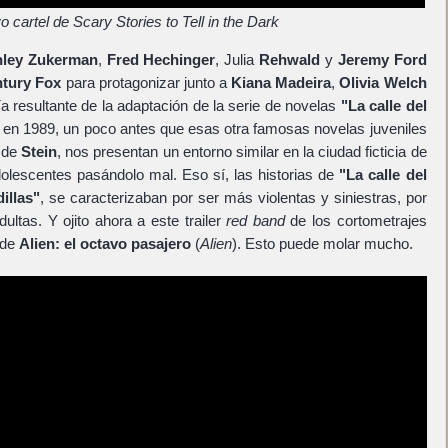
 cartel de Scary Stories to Tell in the Dark
ley Zukerman
,
Fred Hechinger
, Julia
Rehwald
y
Jeremy Ford
ntury Fox
para protagonizar junto a
Kiana Madeira
,
Olivia Welch
gía resultante de la adaptación de la serie de novelas
"La calle del
 en 1989, un poco antes que esas otra famosas novelas juveniles
 de
Stein
, nos presentan un entorno similar en la ciudad ficticia de
lescentes pasándolo mal. Eso sí, las historias de
"La calle del
illas"
, se caracterizaban por ser más violentas y siniestras, por
ltas. Y ojito ahora a este trailer
red band
de los cortometrajes
 de
Alien: el octavo pasajero
(
Alien
). Esto puede molar mucho.