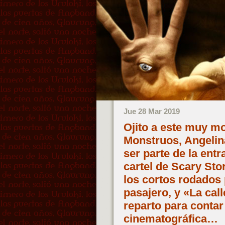
Jue 28 Mar 2019
Ojito a este muy mol
Monstruos, Angelina
ser parte de la ent
cartel de Scary Stor
los cortos rodados p
pasajero, y «La cal
reparto para contar
cinematográfica…