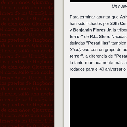
Un nuevo
Para terminar apuntar que
Ash
han sido fichados por
20th Ce
y
Benjamin Flores Jr.
la trilo
terror"
de
R.L. Stein
. Nacidas
tituladas
"Pesadillas"
también
Shadyside
con un grupo de ado
terror"
, a diferencia de
"Pesad
lo tanto marcadamente más adu
rodados para el 40 aniversario