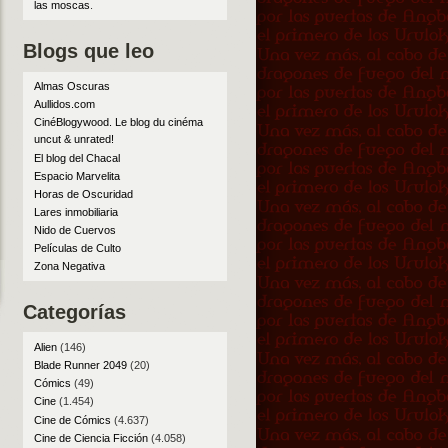
las moscas
.
Blogs que leo
Almas Oscuras
Aullidos.com
CinéBlogywood. Le blog du cinéma
uncut & unrated!
El blog del Chacal
Espacio Marvelita
Horas de Oscuridad
Lares inmobiliaria
Nido de Cuervos
Películas de Culto
Zona Negativa
Categorías
Alien
(146)
Blade Runner 2049
(20)
Cómics
(49)
Cine
(1.454)
Cine de Cómics
(4.637)
Cine de Ciencia Ficción
(4.058)