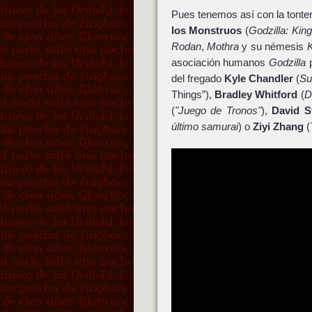
Pues tenemos así con la tonterí
los Monstruos
(
Godzilla: Kin
Rodan
,
Mothra
y su némesis
asociación humanos
Godzilla
p
del fregado
Kyle Chandler
(
Su
Things”),
Bradley Whitford
(
D
(
"Juego de Tronos"
),
David S
último samurai
) o
Ziyi Zhang
(