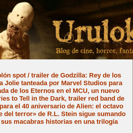
ón spot / trailer de Godzilla: Rey de los
 Jolie tanteada por Marvel Studios para
rada de los Eternos en el MCU, un nuevo
ies to Tell in the Dark, trailer red band de
ara el 40 aniversario de Alien: el octavo
le del terror» de R.L. Stein sigue sumando
 sus macabras historias en una trilogía