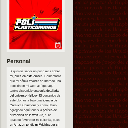
Personal
Si queréis saber un poco más
sobre
mi, pues en este enlace
. Comentaros
que mi cómic favorito se merece una
sección en mi web, así que aquí
tenéis disponible una
guía detallada
del universo Hellboy
. El contenido de
este blog está bajo una
licencia de
Creative Commons
y como último
agregado aquí tenéis la
política de
privacidad de la web
. Ah, si os
apatece favorecer mi culturilla, pues
en Amazon tenéis mi Wishlist por si