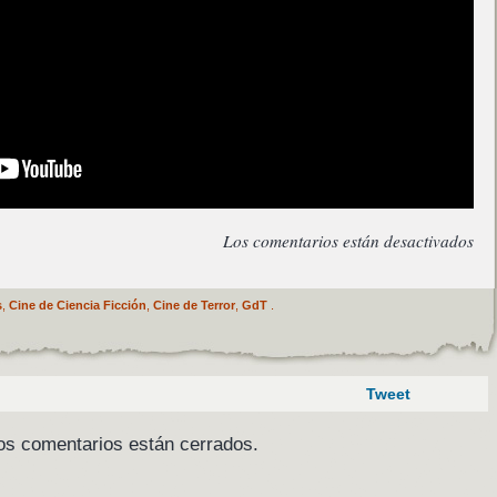
Los comentarios están desactivados
s
,
Cine de Ciencia Ficción
,
Cine de Terror
,
GdT
.
Tweet
os comentarios están cerrados.