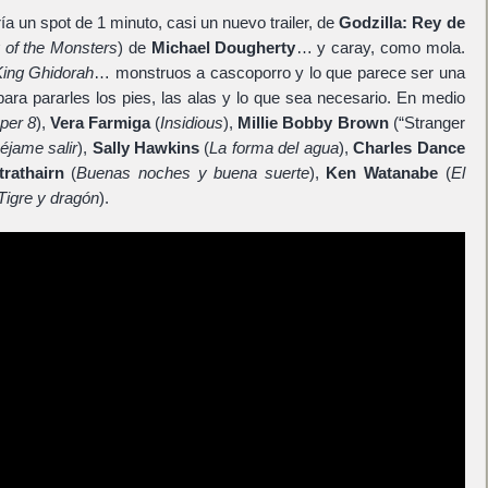
a un spot de 1 minuto, casi un nuevo trailer, de
Godzilla: Rey de
g of the Monsters
) de
Michael Dougherty
… y caray, como mola.
King Ghidorah
… monstruos a cascoporro y lo que parece ser una
ara pararles los pies, las alas y lo que sea necesario. En medio
per 8
),
Vera Farmiga
(
Insidious
),
Millie Bobby Brown
(“Stranger
éjame salir
),
Sally Hawkins
(
La forma del agua
),
Charles Dance
trathairn
(
Buenas noches y buena suerte
),
Ken Watanabe
(
El
Tigre y dragón
).