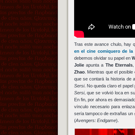
Tras este avance chulo, hay
en el cine comiquero de la
debemos olvidar su papel en
W
Jolie
apunta a
The Eternals
,
Zhao
. Mientras que el posibl
que se contará la historia de
Sersi
. No queda claro el papel
Sersi
, que se volvió loca en s
En fin, por ahora es demasiado
vínculo necesario para enlaz
sería tampoco de extrañas un g
(
Avengers: Endgame
).